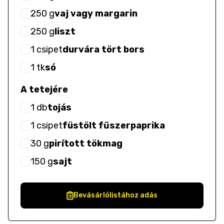
250
g
vaj vagy margarin
250
g
liszt
1
csipet
durvára tört bors
1
tk
só
A tetejére
1
db
tojás
1
csipet
füstölt fűszerpaprika
30
g
pirított tökmag
150
g
sajt
Bevásárlólistához adás