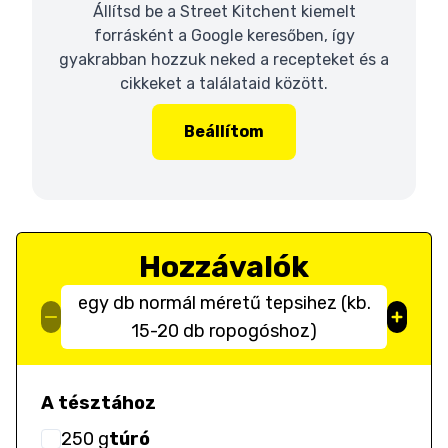
Állítsd be a Street Kitchent kiemelt
forrásként a Google keresőben, így
gyakrabban hozzuk neked a recepteket és a
cikkeket a találataid között.
Beállítom
Hozzávalók
egy db normál méretű tepsihez (kb.
15-20 db ropogóshoz)
A tésztához
250
g
túró