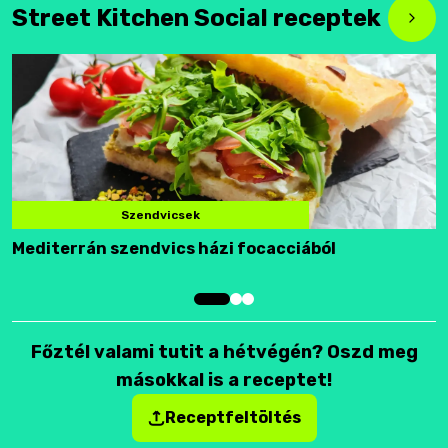
Street Kitchen Social receptek
Szendvicsek
Mediterrán szendvics házi focacciából
F
Főztél valami tutit a hétvégén? Oszd meg
másokkal is a receptet!
Receptfeltöltés