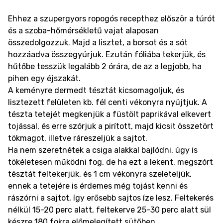
Ehhez a szupergyors ropogós recepthez először a túrót
és a szoba-hőmérsékletű vajat alaposan
összedolgozzuk. Majd a lisztet, a borsot és a sót
hozzáadva összegyúrjuk. Ezután fóliába tekerjük, és
hűtőbe tesszük legalább 2 órára, de az a legjobb, ha
pihen egy éjszakát.
A keményre dermedt tésztát kicsomagoljuk, és
lisztezett felületen kb. fél centi vékonyra nyújtjuk. A
tészta tetejét megkenjük a füstölt paprikával elkevert
tojással, és erre szórjuk a pirított, majd kicsit összetört
tökmagot, illetve ráreszeljük a sajtot.
Ha nem szeretnétek a csiga alakkal bajlódni, úgy is
tökéletesen működni fog, de ha ezt a lekent, megszórt
tésztát feltekerjük, és 1 cm vékonyra szeleteljük,
ennek a tetejére is érdemes még tojást kenni és
rászórni a sajtot, így erősebb sajtos íze lesz. Feltekerés
nélkül 15-20 perc alatt, feltekerve 25-30 perc alatt sül
készre 180 fokra előmelegített sütőben.