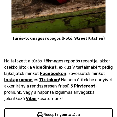
Túrós-tökmagos ropogós (Fotó: Street Kitchen)
Ha tetszett a túrós-tökmagos ropogós receptje, akkor
csekkoljátok a
videóinkat
, exkluzív tartalmakért pedig
lájkoljatok minket
Facebookon
, kövessetek minket
Instagramon
és
Tiktokon
! Ha nem éritek be ennyivel,
akkor irány a rendszeresen frissülő
Pinterest
-
profilunk, vagy a naponta izgalmas anyagokkal
jelentkező
Viber
-csatornánk!
Recept nyomtatása