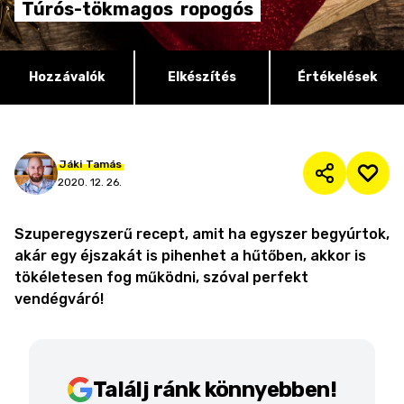
Túrós-tökmagos
ropogós
Hozzávalók
Elkészítés
Értékelések
Jáki
Tamás
2020. 12. 26.
Szuperegyszerű recept, amit ha egyszer begyúrtok,
akár egy éjszakát is pihenhet a hűtőben, akkor is
tökéletesen fog működni, szóval perfekt
vendégváró!
Találj ránk könnyebben!