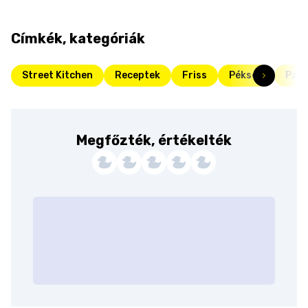
Címkék, kategóriák
Street Kitchen
Receptek
Friss
Pékség
Part
Megfőzték, értékelték