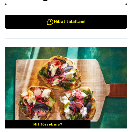
Hibát találtam!
Mit főzzek ma?