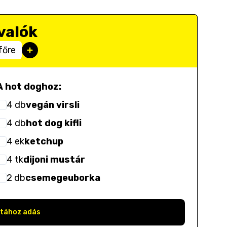
valók
főre
A hot doghoz:
4
db
vegán virsli
4
db
hot dog kifli
4
ek
ketchup
4
tk
dijoni mustár
2
db
csemegeuborka
stához adás