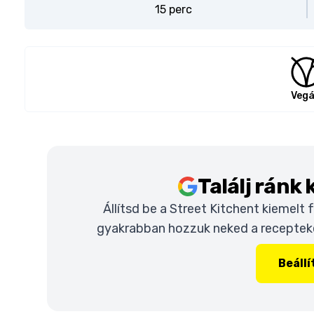
15 perc
Veg
Találj ránk
Állítsd be a Street Kitchent kiemelt
gyakrabban hozzuk neked a recepteket
Beáll