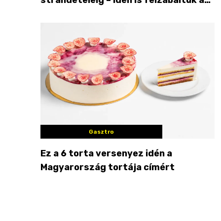
Balaton déli partját
Gasztro
Ez a 6 torta versenyez idén a
Magyarország tortája címért