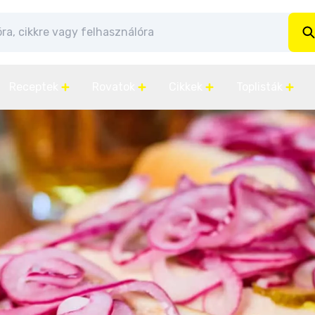
Receptek
Rovatok
Cikkek
Toplisták