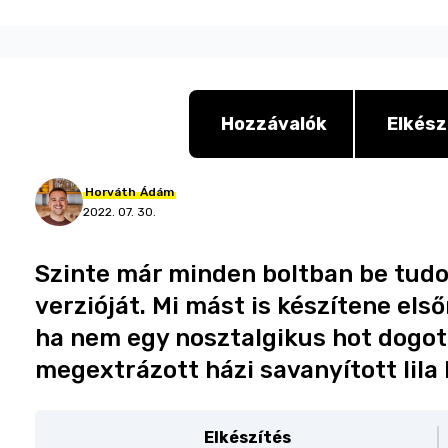
Hozzávalók
Elkész
Horváth
Ádám
2022. 07. 30.
Szinte már minden boltban be tudod
verzióját. Mi mást is készítene első
ha nem egy nosztalgikus hot dogot. 
megextrázott házi savanyított lil
Elkészítés