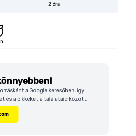
2 óra
án
 könnyebben!
 forrásként a Google keresőben, így
 és a cikkeket a találataid között.
ítom