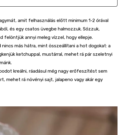
hagymát, amit felhasználás előtt minimum 1-2 órával
mából, és egy csatos üvegbe halmozzuk. Sózzuk,
 felöntjük annyi meleg vízzel, hogy ellepje.
d nincs más hátra, mint összeállítani a hot dogokat: a
megkenjük ketchuppal, mustárral, mehet rá pár szeletnyi
ymánk.
foodot kreálni, ráadásul még nagy erőfeszítést sem
árt, mehet rá növényi sajt, jalapeno vagy akár egy