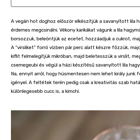
A vegán hot doghoz először elkészítjük a savanyított lila 
érdemes megcsinálni. Vékony karikákat vágunk a lila hagy
borsozzuk, beleöntjük az ecetet, hozzáadjuk a cukrot, majd
A “virsliket” forró vízben pár perc alatt készre főzzük, maj
kiflit felmelegítjük mikróban, majd beletesszük a virslit, 
csemegeubi és végül a házi készítésű savanyított lila hag
Na, ennyit arról, hogy húsmentesen nem lehet király junk 
igényel. A feltétek terén pedig csak a kreativitás szab hat
különlegesebb cucc is, a kimchi.