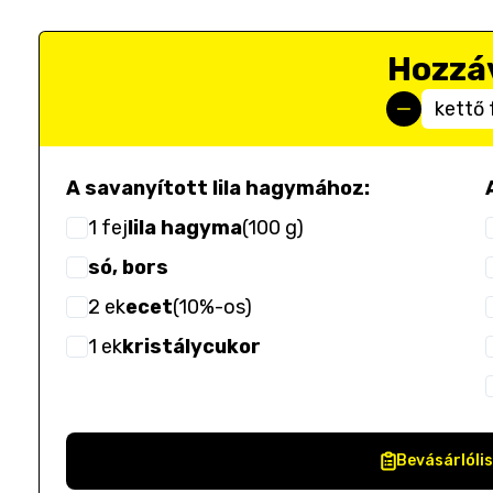
Hozzá
kettő 
A savanyított lila hagymához:
1
fej
lila hagyma
(
100 g
)
só, bors
2
ek
ecet
(
10%-os
)
1
ek
kristálycukor
Bevásárlóli