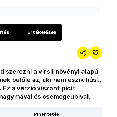
ítés
Értékelések
 szerezni a virsli növényi alapú
nek belőle az, aki nem eszik húst,
Ez a verzió viszont picit
a hagymával és csemegeubival.
Pihentetés