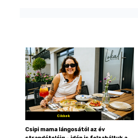
Cikkek
Csipi mama lángosától az év
strandételéig – idén is felzabáltuk a