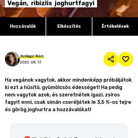
Vegán,
ribizlis
joghurtfagyi
Hozzávalók
Elkészítés
Értékelések
Szilágyi
Nóri
2020. 08. 17.
Ha vegánok vagytok, akkor mindenképp próbáljátok
ki ezt a hűsítő, gyümölcsös édességet! Ha pedig
nem vagytok azok, és szeretnétek igazi, zsíros
fagyit enni, csak simán cseréljétek le 3,5 %-os tejre
és görög joghurtra a hozzávalókat!