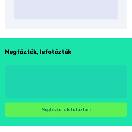
Megfőzték, lefotózták
Megfőztem, lefotóztam