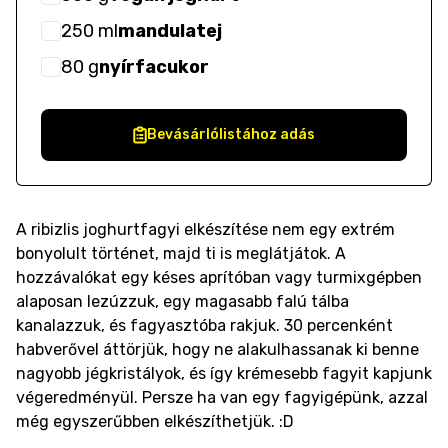
250
ml
mandulatej
80
g
nyírfacukor
Bevásárlólistához adás
A ribizlis joghurtfagyi elkészítése nem egy extrém
bonyolult történet, majd ti is meglátjátok. A
hozzávalókat egy késes aprítóban vagy turmixgépben
alaposan lezúzzuk, egy magasabb falú tálba
kanalazzuk, és fagyasztóba rakjuk. 30 percenként
habverővel áttörjük, hogy ne alakulhassanak ki benne
nagyobb jégkristályok, és így krémesebb fagyit kapjunk
végeredményül. Persze ha van egy fagyigépünk, azzal
még egyszerűbben elkészíthetjük. :D