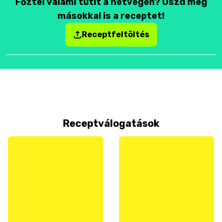
Főztél valami tutit a hétvégén? Oszd meg
másokkal is a receptet!
Receptfeltöltés
Receptválogatások