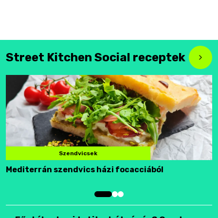
Street Kitchen Social receptek
Szendvicsek
Mediterrán szendvics házi focacciából
F