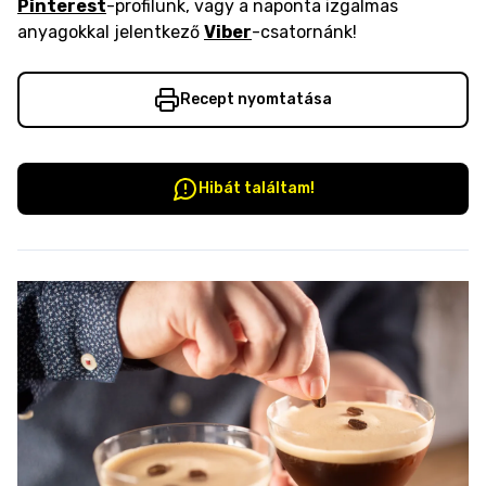
Pinterest
-profilunk, vagy a naponta izgalmas
anyagokkal jelentkező
Viber
-csatornánk!
Recept nyomtatása
Hibát találtam!