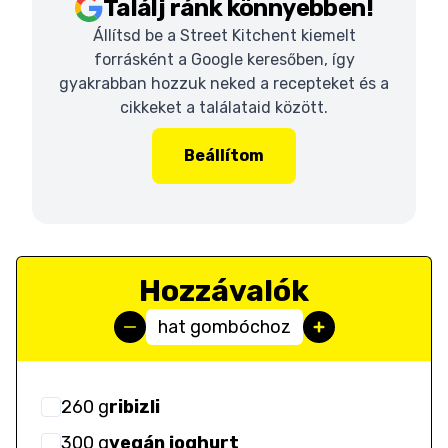
Találj ránk könnyebben!
Állítsd be a Street Kitchent kiemelt
forrásként a Google keresőben, így
gyakrabban hozzuk neked a recepteket és a
cikkeket a találataid között.
Beállítom
Hozzávalók
hat gombóchoz
260
g
ribizli
300
g
vegán joghurt