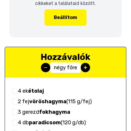
cikkeket a találataid között.
Beállítom
Hozzávalók
négy főre
4
ek
étolaj
2
fej
vöröshagyma
(
115 g/fej
)
3
gerezd
fokhagyma
4
db
paradicsom
(
120 g/db
)