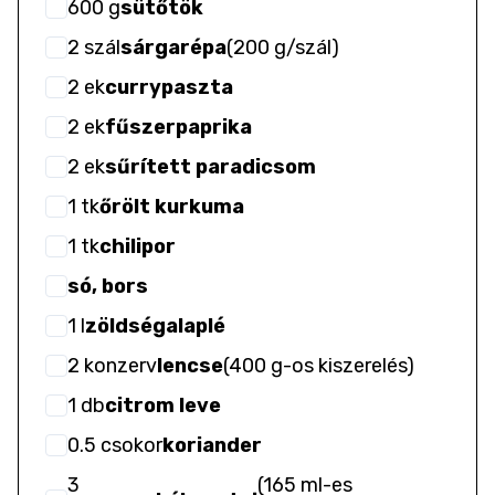
600
g
sütőtök
2
szál
sárgarépa
(
200 g/szál
)
2
ek
currypaszta
2
ek
fűszerpaprika
2
ek
sűrített paradicsom
1
tk
őrölt kurkuma
1
tk
chilipor
só, bors
1
l
zöldségalaplé
2
konzerv
lencse
(
400 g-os kiszerelés
)
1
db
citrom leve
0.5
csokor
koriander
3
(
165 ml-es