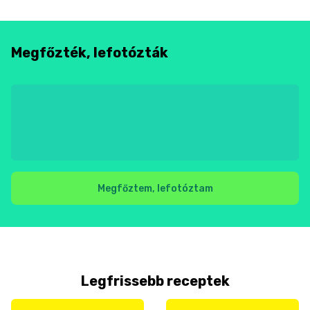
Megfőzték, lefotózták
Megfőztem, lefotóztam
Legfrissebb receptek