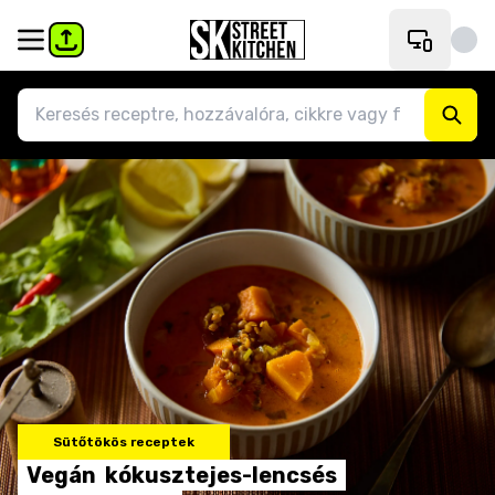
Sütőtökös receptek
Vegán
kókusztejes-lencsés