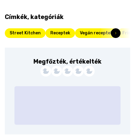
Címkék, kategóriák
Street Kitchen
Receptek
Vegán receptek
Friss
Megfőzték, értékelték