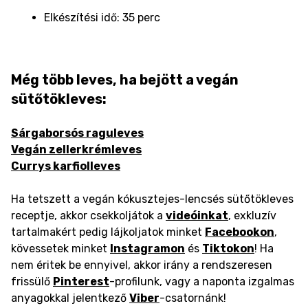
Elkészítési idő: 35 perc
Még több leves, ha bejött a vegán
sütőtökleves:
Sárgaborsós raguleves
Vegán zellerkrémleves
Currys karfiolleves
Ha tetszett a vegán kókusztejes-lencsés sütőtökleves
receptje, akkor csekkoljátok a
videóinkat
, exkluzív
tartalmakért pedig lájkoljatok minket
Facebookon
,
kövessetek minket
Instagramon
és
Tiktokon
! Ha
nem éritek be ennyivel, akkor irány a rendszeresen
frissülő
Pinterest
-profilunk, vagy a naponta izgalmas
anyagokkal jelentkező
Viber
-csatornánk!