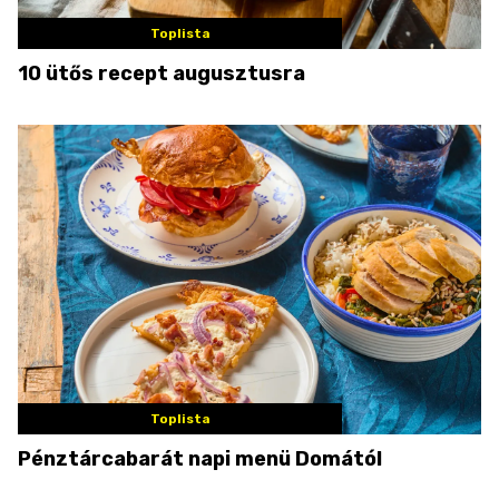
Toplista
10 ütős recept augusztusra
Toplista
Pénztárcabarát napi menü Domától