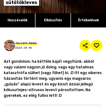
sütőtökleves
Hozzávalók
Elkészítés
Értékelések
Horváth
Ádám
2024. 09. 18.
Azt gondolom, ha kétféle kaját vegyítünk, abból
vagy valami nagyon jó dolog, vagy egy hatalmas
katasztrófa sülhet (vagy főhet) ki. :D Itt egy sikeres
házasítás történt meg, ugyanis egy magyaros
„gulyás” alapú levest és egy kicsit ázsiai jellegű
kókusztejes-citrusos levest párosítottam. Na
gyerekek, ez elég fullos lett! :D