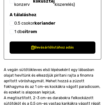
kókusztej
konzerv
kiszerelés
)
A tálaláshoz
0.5
csokor
koriander
1
db
citrom
Bevásárlólistához adás
A vegán sütőtökleves első lépéseként egy lábasban
olajat hevítünk és elkezdjük pirítani rajta a finomra
aprított vöröshagymát. Mehet hozzá a zúzott
fokhagyma és az 1 cm-es kockákra vágott paradicsom,
és ezeket is alaposan lepirjuk.
A megtisztított, 2-3 cm-es darabokra felkockázott
sütőtököt és a 0,5 cm-es vastag karikákra vágott répát