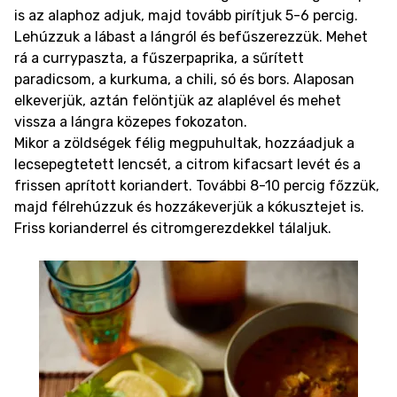
is az alaphoz adjuk, majd tovább pirítjuk 5-6 percig.
Lehúzzuk a lábast a lángról és befűszerezzük. Mehet
rá a currypaszta, a fűszerpaprika, a sűrített
paradicsom, a kurkuma, a chili, só és bors. Alaposan
elkeverjük, aztán felöntjük az alaplével és mehet
vissza a lángra közepes fokozaton.
Mikor a zöldségek félig megpuhultak, hozzáadjuk a
lecsepegtetett lencsét, a citrom kifacsart levét és a
frissen aprított koriandert. További 8-10 percig főzzük,
majd félrehúzzuk és hozzákeverjük a kókusztejet is.
Friss korianderrel és citromgerezdekkel tálaljuk.