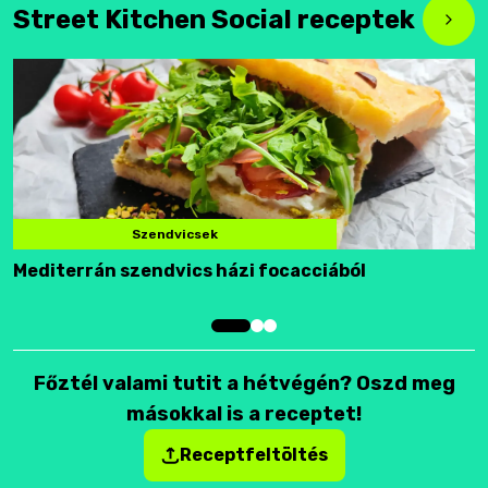
Street Kitchen Social receptek
Szendvicsek
Mediterrán szendvics házi focacciából
F
Főztél valami tutit a hétvégén? Oszd meg
másokkal is a receptet!
Receptfeltöltés