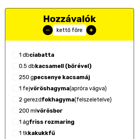
Hozzávalók
kettő főre
1
db
ciabatta
0.5
db
kacsamell (bőrével)
250
g
pecsenye kacsamáj
1
fej
vöröshagyma
(
apróra vágva
)
2
gerezd
fokhagyma
(
felszeletelve
)
200
ml
vörösbor
1
ág
friss rozmaring
1
tk
kakukkfű