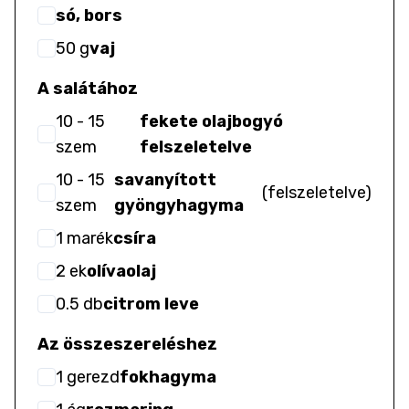
só, bors
50
g
vaj
A salátához
10
- 15
fekete olajbogyó
szem
felszeletelve
10
- 15
savanyított
(
felszeletelve
)
szem
gyöngyhagyma
1
marék
csíra
2
ek
olívaolaj
0.5
db
citrom leve
Az összeszereléshez
1
gerezd
fokhagyma