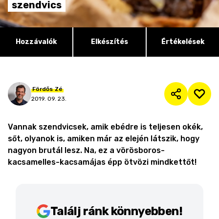
szendvics
Hozzávalók
Elkészítés
Értékelések
Fördős
Zé
2019. 09. 23.
Vannak szendvicsek, amik ebédre is teljesen okék,
sőt, olyanok is, amiken már az elején látszik, hogy
nagyon brutál lesz. Na, ez a vörösboros-
kacsamelles-kacsamájas épp ötvözi mindkettőt!
Találj ránk könnyebben!