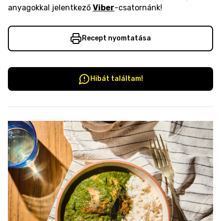
anyagokkal jelentkező
Viber
-csatornánk!
Recept nyomtatása
Hibát találtam!