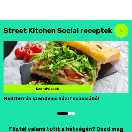
Street Kitchen Social receptek
Szendvicsek
Mediterrán szendvics házi focacciából
F
Főztél valami tutit a hétvégén? Oszd meg