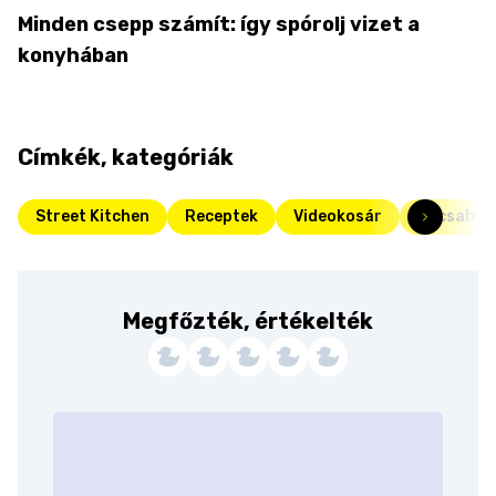
Minden csepp számít: így spórolj vizet a
konyhában
Címkék, kategóriák
Street Kitchen
Receptek
Videokosár
Kacsahúso
Megfőzték, értékelték