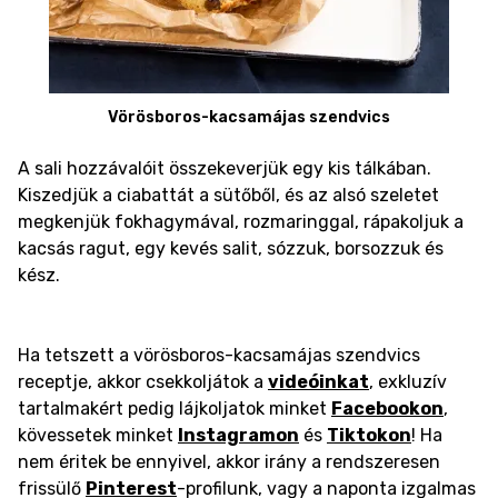
Vörösboros-kacsamájas szendvics
A sali hozzávalóit összekeverjük egy kis tálkában.
Kiszedjük a ciabattát a sütőből, és az alsó szeletet
megkenjük fokhagymával, rozmaringgal, rápakoljuk a
kacsás ragut, egy kevés salit, sózzuk, borsozzuk és
kész.
Ha tetszett a vörösboros-kacsamájas szendvics
receptje, akkor csekkoljátok a
videóinkat
, exkluzív
tartalmakért pedig lájkoljatok minket
Facebookon
,
kövessetek minket
Instagramon
és
Tiktokon
! Ha
nem éritek be ennyivel, akkor irány a rendszeresen
frissülő
Pinterest
-profilunk, vagy a naponta izgalmas