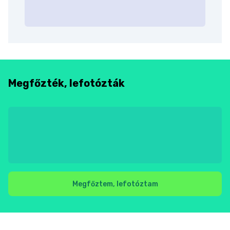
Megfőzték, lefotózták
Megfőztem, lefotóztam