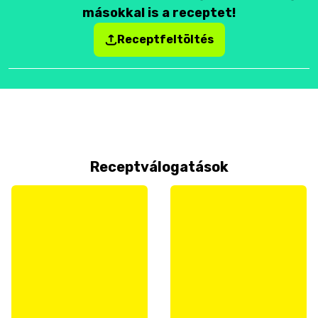
másokkal is a receptet!
Receptfeltöltés
Receptválogatások