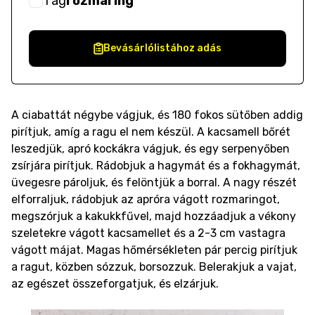
1
ág
rozmaring
Bevásárlólistához adás
A ciabattát négybe vágjuk, és 180 fokos sütőben addig
pirítjuk, amíg a ragu el nem készül. A kacsamell bőrét
leszedjük, apró kockákra vágjuk, és egy serpenyőben
zsírjára pirítjuk. Rádobjuk a hagymát és a fokhagymát,
üvegesre pároljuk, és felöntjük a borral. A nagy részét
elforraljuk, rádobjuk az apróra vágott rozmaringot,
megszórjuk a kakukkfűvel, majd hozzáadjuk a vékony
szeletekre vágott kacsamellet és a 2-3 cm vastagra
vágott májat. Magas hőmérsékleten pár percig pirítjuk
a ragut, közben sózzuk, borsozzuk. Belerakjuk a vajat,
az egészet összeforgatjuk, és elzárjuk.