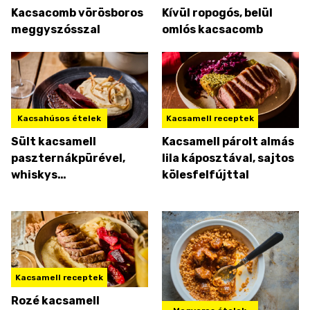
Kacsacomb vörösboros
Kívül ropogós, belül
meggyszósszal
omlós kacsacomb
Kacsahúsos ételek
Kacsamell receptek
Sült kacsamell
Kacsamell párolt almás
paszternákpürével,
lila káposztával, sajtos
whiskys
kölesfelfújttal
meggymártással
Kacsamell receptek
Rozé kacsamell