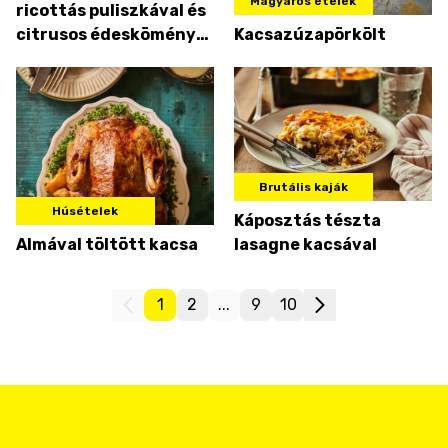
Magyaros ételek
ricottás puliszkával és
citrusos édeskömény-
Kacsazúzapörkölt
salátával
Brutális kaják
Húsételek
Káposztás tészta
Almával töltött kacsa
lasagne kacsával
1
2
...
9
10