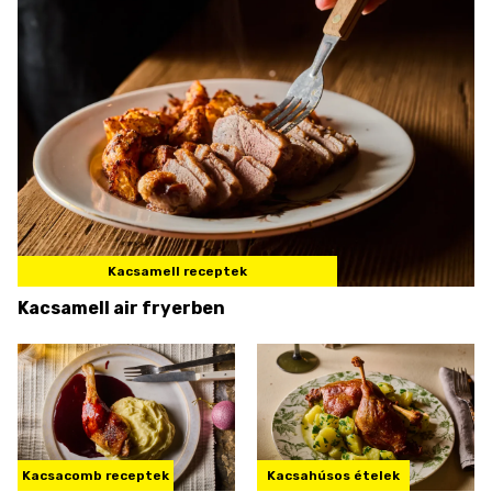
Kacsamell receptek
Kacsamell air fryerben
Kacsacomb receptek
Kacsahúsos ételek