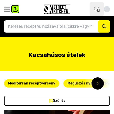
Kacsahúsos ételek
Mediterrán receptverseny
Megúszós nyári kedvence
Szűrés