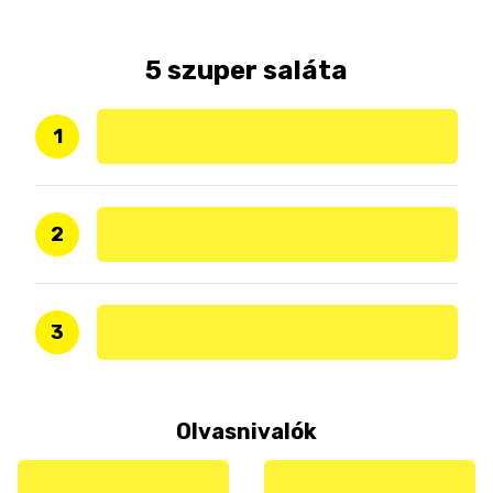
5 szuper saláta
1
2
3
Olvasnivalók