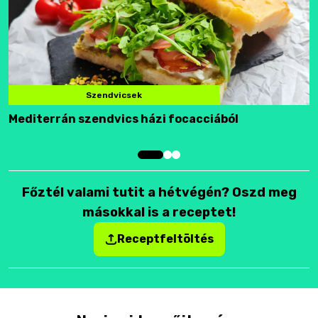
Szendvicsek
Mediterrán szendvics házi focacciából
F
Főztél valami tutit a hétvégén? Oszd meg
másokkal is a receptet!
Receptfeltöltés