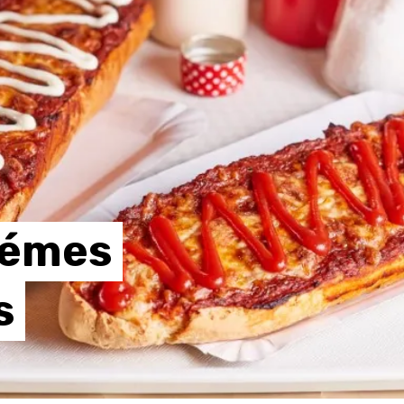
rémes
s