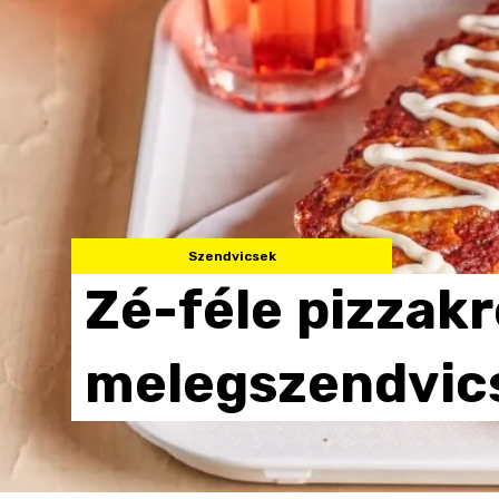
Szendvicsek
Zé-féle
pizzak
melegszendvic