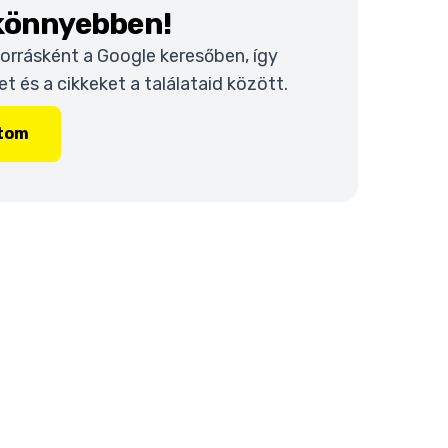
 könnyebben!
 forrásként a Google keresőben, így
 és a cikkeket a találataid között.
ítom