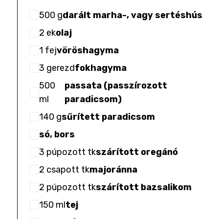
500
g
darált marha-, vagy sertéshús
2
ek
olaj
1
fej
vöröshagyma
3
gerezd
fokhagyma
500
passata (passzírozott
ml
paradicsom)
140
g
sűrített paradicsom
só, bors
3
púpozott tk
szárított oregánó
2
csapott tk
majoránna
2
púpozott tk
szárított bazsalikom
150
ml
tej