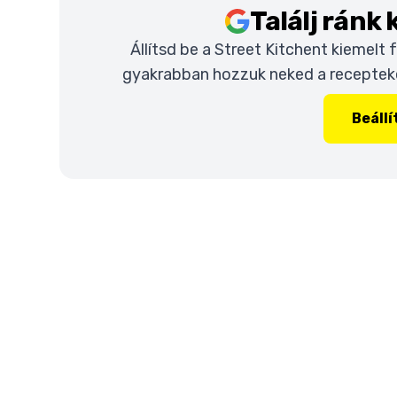
Találj ránk
Állítsd be a Street Kitchent kiemelt
gyakrabban hozzuk neked a recepteket
Beáll