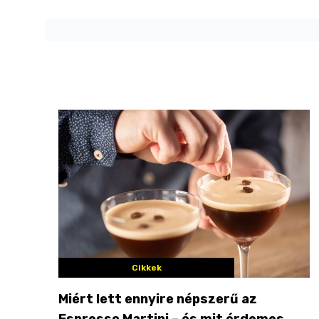
Cikkek
Miért lett ennyire népszerű az
Espresso Martini – és mit érdemes