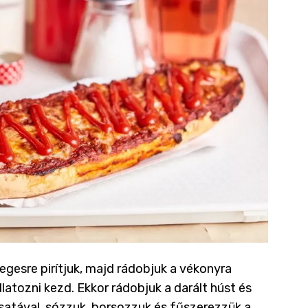
gesre pirítjuk, majd rádobjuk a vékonyra
llatozni kezd. Ekkor
rádobjuk a darált húst és
assatával, sózzuk, borsozzuk és fűszerezzük a