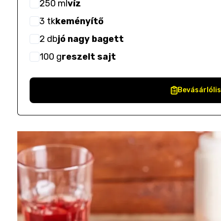
250
ml
víz
3
tk
keményítő
2
db
jó nagy bagett
100
g
reszelt sajt
Bevásárlóli