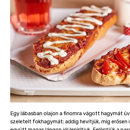
Egy lábasban olajon a finomra vágott hagymát üve
szeletelt fokhagymát; addig hevítjük, míg erősen i
együtt magas lángon jól lepirítjuk. Felöntjük a p