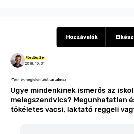
Hozzávalók
Elkész
Fördős
Zé
2018. 10. 31.
*Termékmegjelenítést tartalmaz
Ugye mindenkinek ismerős az iskolá
melegszendvics? Megunhatatlan és
tökéletes vacsi, laktató reggeli vag