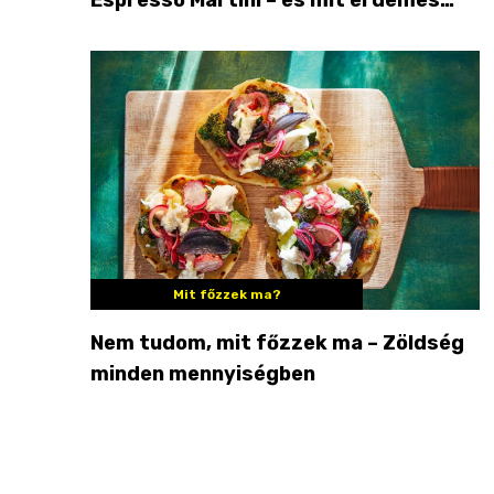
enni mellé?
Mit főzzek ma?
Nem tudom, mit főzzek ma – Zöldség
minden mennyiségben