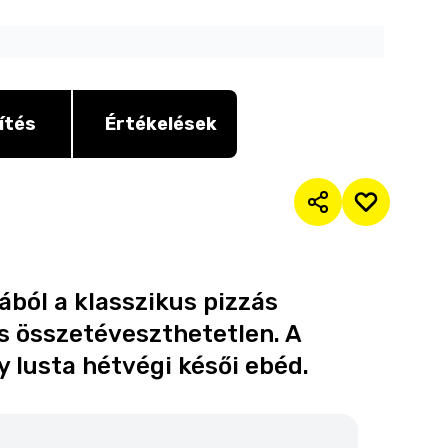
ítés
Értékelések
ból a klasszikus pizzás
 összetéveszthetetlen. A
y lusta hétvégi késői ebéd.