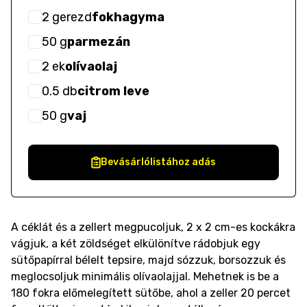
2
gerezd
fokhagyma
50
g
parmezán
2
ek
olívaolaj
0.5
db
citrom leve
50
g
vaj
Bevásárlólistához adás
A céklát és a zellert megpucoljuk, 2 x 2 cm-es kockákra
vágjuk, a két zöldséget elkülönítve rádobjuk egy
sütőpapírral bélelt tepsire, majd sózzuk, borsozzuk és
meglocsoljuk minimális olívaolajjal. Mehetnek is be a
180 fokra előmelegített sütőbe, ahol a zeller 20 percet