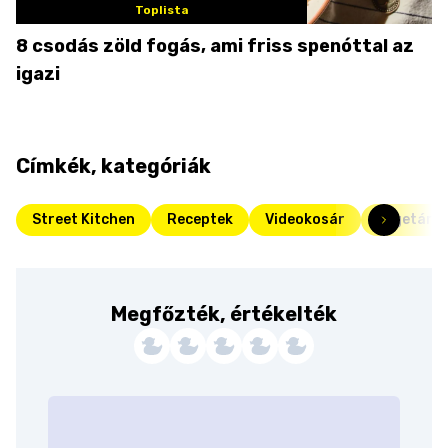
Toplista
8 csodás zöld fogás, ami friss spenóttal az
igazi
Címkék, kategóriák
Street Kitchen
Receptek
Videokosár
Vegetáriá
Megfőzték, értékelték