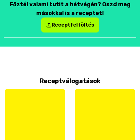
Főztél valami tutit a hétvégén? Oszd meg
másokkal is a receptet!
Receptfeltöltés
Receptválogatások