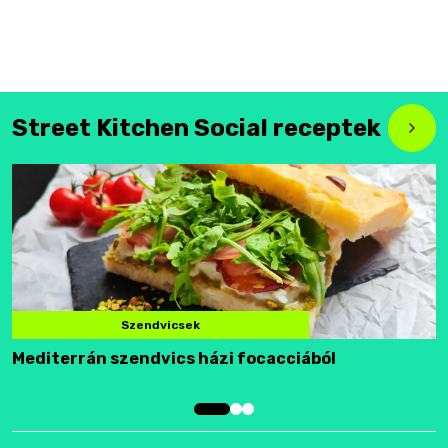
Street Kitchen Social receptek
Szendvicsek
Mediterrán szendvics házi focacciából
F