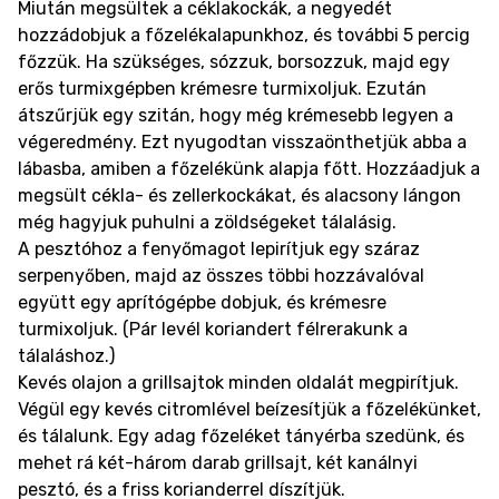
Miután megsültek a céklakockák, a negyedét
hozzádobjuk a főzelékalapunkhoz, és további 5 percig
főzzük. Ha szükséges, sózzuk, borsozzuk, majd egy
erős turmixgépben krémesre turmixoljuk. Ezután
átszűrjük egy szitán, hogy még krémesebb legyen a
végeredmény. Ezt nyugodtan visszaönthetjük abba a
lábasba, amiben a főzelékünk alapja főtt. Hozzáadjuk a
megsült cékla- és zellerkockákat, és alacsony lángon
még hagyjuk puhulni a zöldségeket tálalásig.
A pesztóhoz a fenyőmagot lepirítjuk egy száraz
serpenyőben, majd az összes többi hozzávalóval
együtt egy aprítógépbe dobjuk, és krémesre
turmixoljuk. (Pár levél koriandert félrerakunk a
tálaláshoz.)
Kevés olajon a grillsajtok minden oldalát megpirítjuk.
Végül egy kevés citromlével beízesítjük a főzelékünket,
és tálalunk. Egy adag főzeléket tányérba szedünk, és
mehet rá két-három darab grillsajt, két kanálnyi
pesztó, és a friss korianderrel díszítjük.