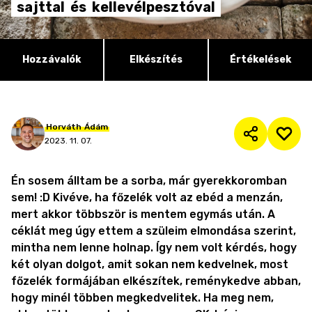
sajttal
és
kellevélpesztóval
Hozzávalók
Elkészítés
Értékelések
Horváth
Ádám
2023. 11. 07.
Én sosem álltam be a sorba, már gyerekkoromban
sem! :D Kivéve, ha főzelék volt az ebéd a menzán,
mert akkor többször is mentem egymás után. A
céklát meg úgy ettem a szüleim elmondása szerint,
mintha nem lenne holnap. Így nem volt kérdés, hogy
két olyan dolgot, amit sokan nem kedvelnek, most
főzelék formájában elkészítek, reménykedve abban,
hogy minél többen megkedvelitek. Ha meg nem,