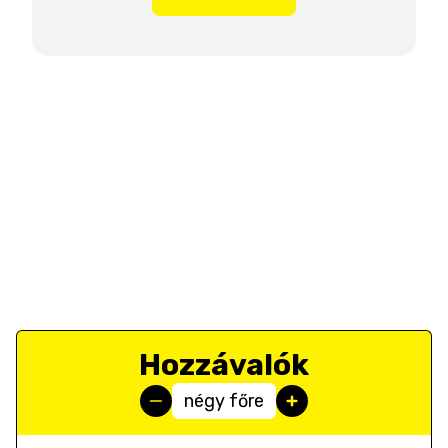
Hozzávalók
négy főre