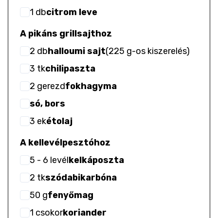
1
db
citrom leve
A pikáns grillsajthoz
2
db
halloumi sajt
(
225 g-os kiszerelés
)
3
tk
chilipaszta
2
gerezd
fokhagyma
só, bors
3
ek
étolaj
A kellevélpesztóhoz
5
- 6
levél
kelkáposzta
2
tk
szódabikarbóna
50
g
fenyőmag
1
csokor
koriander