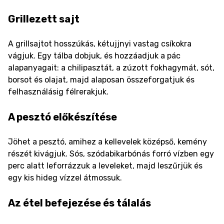
Grillezett sajt
A grillsajtot hosszúkás, kétujjnyi vastag csíkokra
vágjuk. Egy tálba dobjuk, és hozzáadjuk a pác
alapanyagait: a chilipasztát, a zúzott fokhagymát, sót,
borsot és olajat, majd alaposan összeforgatjuk és
felhasználásig félrerakjuk.
A pesztó előkészítése
Jöhet a pesztó, amihez a kellevelek középső, kemény
részét kivágjuk. Sós, szódabikarbónás forró vízben egy
perc alatt leforrázzuk a leveleket, majd leszűrjük és
egy kis hideg vízzel átmossuk.
Az étel befejezése és tálalás