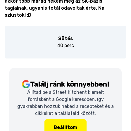
akkor több marad nekem meg az SK-bázis
tagjainak, ugyanis totál odavoltak érte. Na
sziustok! :D
Sütés
40 perc
Találj ránk könnyebben!
Állítsd be a Street Kitchent kiemelt
forrásként a Google keresőben, így
gyakrabban hozzuk neked a recepteket és a
cikkeket a találataid között.
Beállítom