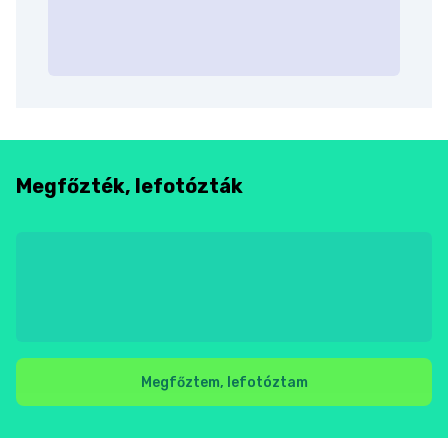
Megfőzték, lefotózták
Megfőztem, lefotóztam