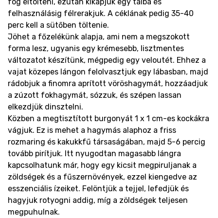
fog eltölteni, ezután kikapjuk egy tálba és
felhasználásig félrerakjuk. A céklának pedig 35-40
perc kell a sütőben töltenie.
Jöhet a főzelékünk alapja, ami nem a megszokott
forma lesz, ugyanis egy krémesebb, lisztmentes
változatot készítünk, mégpedig egy veloutét. Ehhez a
vajat közepes lángon felolvasztjuk egy lábasban, majd
rádobjuk a finomra aprított vöröshagymát, hozzáadjuk
a zúzott fokhagymát, sózzuk, és szépen lassan
elkezdjük dinsztelni.
Közben a megtisztított burgonyát 1 x 1 cm-es kockákra
vágjuk. Ez is mehet a hagymás alaphoz a friss
rozmaring és kakukkfű társaságában, majd 5-6 percig
tovább pirítjuk. Itt nyugodtan magasabb lángra
kapcsolhatunk már, hogy egy kicsit megpiruljanak a
zöldségek és a fűszernövények, ezzel kiengedve az
esszenciális ízeiket. Felöntjük a tejjel, lefedjük és
hagyjuk rotyogni addig, míg a zöldségek teljesen
megpuhulnak.