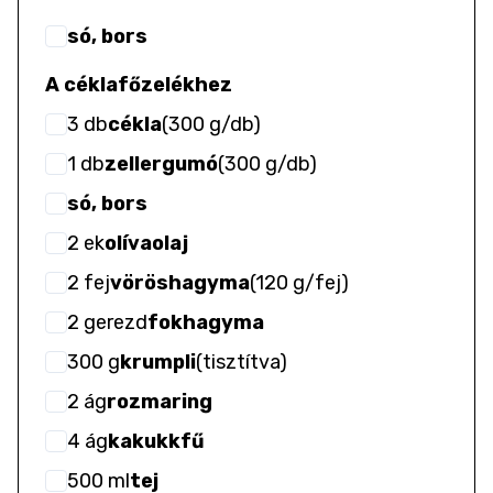
só, bors
A céklafőzelékhez
3
db
cékla
(
300 g/db
)
1
db
zellergumó
(
300 g/db
)
só, bors
2
ek
olívaolaj
2
fej
vöröshagyma
(
120 g/fej
)
2
gerezd
fokhagyma
300
g
krumpli
(
tisztítva
)
2
ág
rozmaring
4
ág
kakukkfű
500
ml
tej