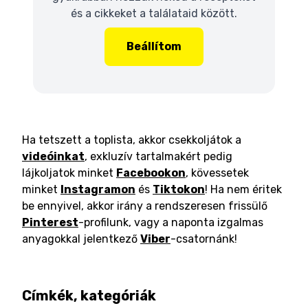
és a cikkeket a találataid között.
Beállítom
Ha tetszett a toplista, akkor csekkoljátok a
videóinkat
, exkluzív tartalmakért pedig
lájkoljatok minket
Facebookon
, kövessetek
minket
Instagramon
és
Tiktokon
! Ha nem éritek
be ennyivel, akkor irány a rendszeresen frissülő
Pinterest
-profilunk, vagy a naponta izgalmas
anyagokkal jelentkező
Viber
-csatornánk!
Címkék, kategóriák