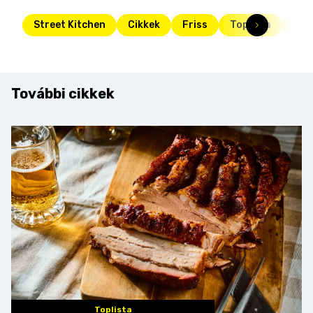
Street Kitchen
Cikkek
Friss
Toplista
mák
További cikkek
Toplista