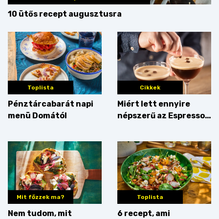
10 ütős recept augusztusra
Toplista
Cikkek
Pénztárcabarát napi
Miért lett ennyire
menü Domától
népszerű az Espresso
Martini – és mit
érdemes enni mellé?
Mit főzzek ma?
Toplista
Nem tudom, mit
6 recept, ami