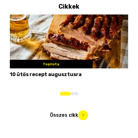
Cikkek
Toplista
10 ütős recept augusztusra
Pén
Összes cikk