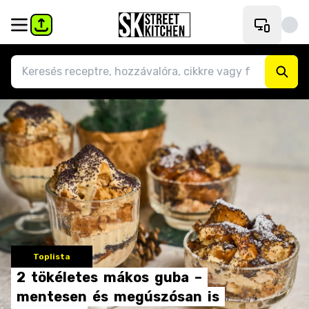
Toplista
2
tökéletes
mákos
guba
–
mentesen
és
megúszósan
is