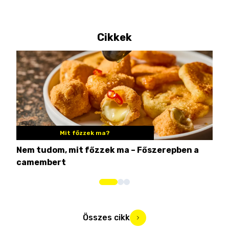
Cikkek
Mit főzzek ma?
Nem tudom, mit főzzek ma – Főszerepben a
8 c
camembert
iga
Összes cikk