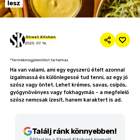
lesz
Street
Kitchen
2025. 07. 16.
*Termékmegjelenítést tartalmaz
Ha van valami, ami egy egyszerű ételt azonnal
izgalmassá és különlegessé tud tenni, az egy jó
szósz vagy öntet. Lehet krémes, savas, csípős,
gyógynövényes vagy fokhagymás – a megfelelő
szósz nemcsak ízesít, hanem karaktert is ad.
Találj ránk könnyebben!
Állítsd be a Street Kitchent kiemelt