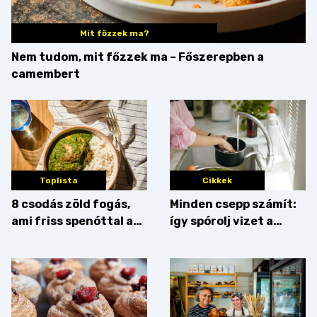
Mit főzzek ma?
Nem tudom, mit főzzek ma – Főszerepben a
camembert
Toplista
Cikkek
8 csodás zöld fogás,
Minden csepp számít:
ami friss spenóttal az
így spórolj vizet a
igazi
konyhában