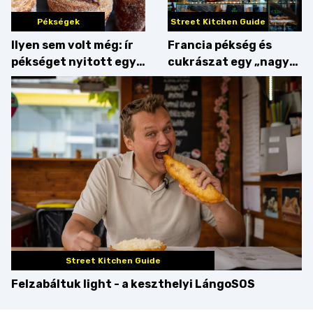
Pékségek
Street Kitchen Guide
Ilyen sem volt még: ír
Francia pékség és
pékséget nyitott egy
cukrászat egy „nagy
Dublinból hazatért pár
csipetnyi” empátiával
Street Kitchen Guide
Felzabáltuk light - a keszthelyi LángoSOS