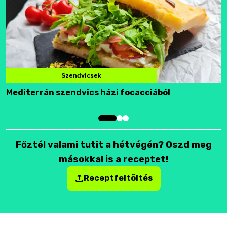
Szendvicsek
Mediterrán szendvics házi focacciából
F
Főztél valami tutit a hétvégén? Oszd meg
másokkal is a receptet!
Receptfeltöltés