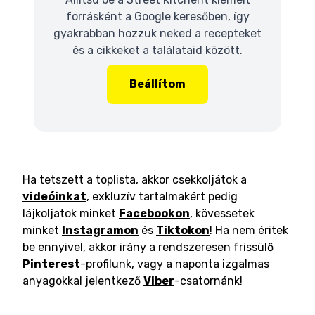
forrásként a Google keresőben, így
gyakrabban hozzuk neked a recepteket
és a cikkeket a találataid között.
Beállítom
Ha tetszett a toplista, akkor csekkoljátok a
videóinkat
, exkluzív tartalmakért pedig
lájkoljatok minket
Facebookon
, kövessetek
minket
Instagramon
és
Tiktokon
! Ha nem éritek
be ennyivel, akkor irány a rendszeresen frissülő
Pinterest
-profilunk, vagy a naponta izgalmas
anyagokkal jelentkező
Viber
-csatornánk!