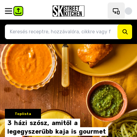
Toplista
3
házi
szósz,
amitől
a
legegyszerűbb
kaja
is
gourmet