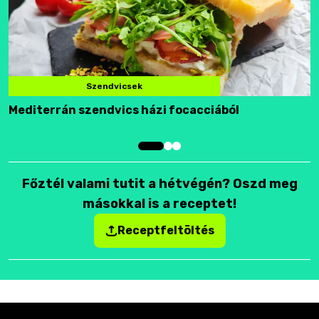
Szendvicsek
Mediterrán szendvics házi focacciából
F
Főztél valami tutit a hétvégén? Oszd meg
másokkal is a receptet!
Receptfeltöltés