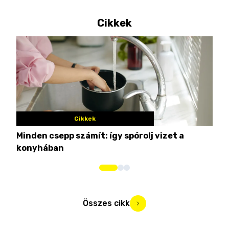
Cikkek
Cikkek
Minden csepp számít: így spórolj vizet a
Nem
konyhában
kim
Összes cikk