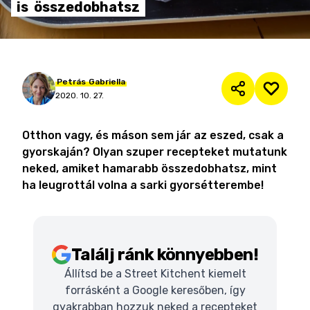
is
összedobhatsz
Petrás
Gabriella
2020. 10. 27.
Otthon vagy, és máson sem jár az eszed, csak a
gyorskaján? Olyan szuper recepteket mutatunk
neked, amiket hamarabb összedobhatsz, mint
ha leugrottál volna a sarki gyorsétterembe!
Találj ránk könnyebben!
Állítsd be a Street Kitchent kiemelt
forrásként a Google keresőben, így
gyakrabban hozzuk neked a recepteket