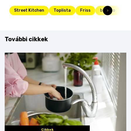
Street Kitchen
Toplista
Friss
burrito
sa
További cikkek
Cikkek