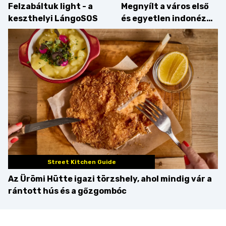
Felzabáltuk light - a
Megnyílt a város első
keszthelyi LángoSOS
és egyetlen indonéz
étterme a Kolosy
téren, mi pedig
kipróbáltuk!
Street Kitchen Guide
Az Ürömi Hütte igazi törzshely, ahol mindig vár a
rántott hús és a gőzgombóc