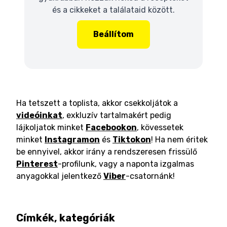
és a cikkeket a találataid között.
Beállítom
Ha tetszett a toplista, akkor csekkoljátok a
videóinkat
, exkluzív tartalmakért pedig
lájkoljatok minket
Facebookon
, kövessetek
minket
Instagramon
és
Tiktokon
! Ha nem éritek
be ennyivel, akkor irány a rendszeresen frissülő
Pinterest
-profilunk, vagy a naponta izgalmas
anyagokkal jelentkező
Viber
-csatornánk!
Címkék, kategóriák