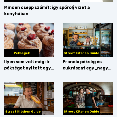
Minden csepp számít: így spórolj vizet a
konyhában
Pékségek
Street Kitchen Guide
Ilyen sem volt még: ír
Francia pékség és
pékséget nyitott egy
cukrászat egy „nagy
Dublinból hazatért pár
csipetnyi” empátiával
Street Kitchen Guide
Street Kitchen Guide