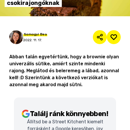
csokirajongóknak
Somogyi
Bea
2022. 11. 17.
Abban talán egyetértünk, hogy a brownie olyan
univerzális sütike, amiért szinte mindenki
rajong. Meglátod és beleremeg a lábad, azonnal
kell! :D Szerintünk a következő verziókat is
azonnal meg akarod majd sütni.
Találj ránk könnyebben!
Állítsd be a Street Kitchent kiemelt
forrásként a Google keresőben, így