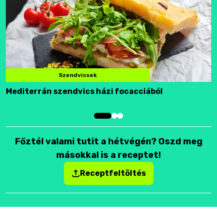
Szendvicsek
Mediterrán szendvics házi focacciából
F
Főztél valami tutit a hétvégén? Oszd meg
másokkal is a receptet!
Receptfeltöltés