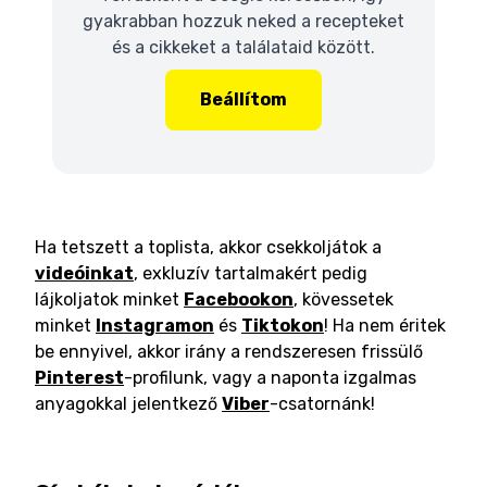
gyakrabban hozzuk neked a recepteket
és a cikkeket a találataid között.
Beállítom
Ha tetszett a toplista, akkor csekkoljátok a
videóinkat
, exkluzív tartalmakért pedig
lájkoljatok minket
Facebookon
, kövessetek
minket
Instagramon
és
Tiktokon
! Ha nem éritek
be ennyivel, akkor irány a rendszeresen frissülő
Pinterest
-profilunk, vagy a naponta izgalmas
anyagokkal jelentkező
Viber
-csatornánk!