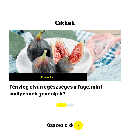
Cikkek
Gasztro
Tényleg olyan egészséges a füge, mint
Csi
amilyennek gondoljuk?
idén
Összes cikk