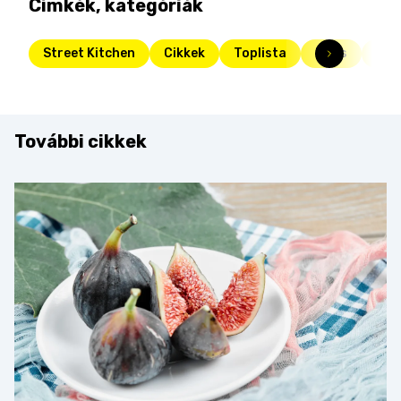
Címkék, kategóriák
Street Kitchen
Cikkek
Toplista
Friss
cso
További cikkek