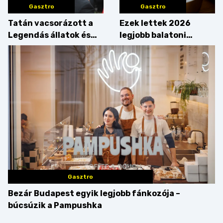
Gasztro
Gasztro
Tatán vacsorázott a
Ezek lettek 2026
Legendás állatok és
legjobb balatoni
megfigyelésük sztárja!
strandételei –
végigkóstoltuk a
győzteseket
Gasztro
Bezár Budapest egyik legjobb fánkozója –
búcsúzik a Pampushka