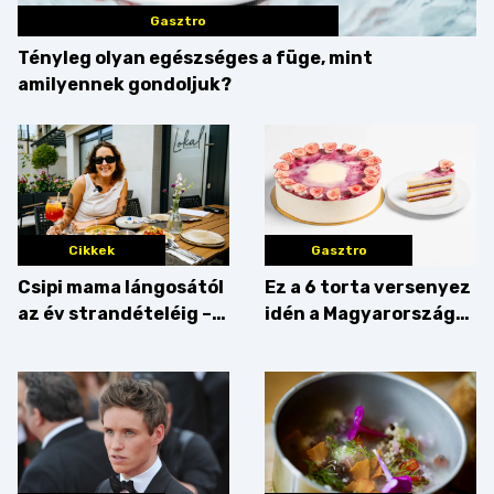
Gasztro
Tényleg olyan egészséges a füge, mint
amilyennek gondoljuk?
Cikkek
Gasztro
Csipi mama lángosától
Ez a 6 torta versenyez
az év strandételéig –
idén a Magyarország
idén is felzabáltuk a
tortája címért
Balaton déli partját