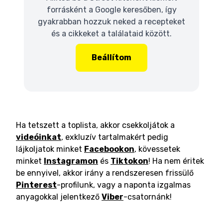
forrásként a Google keresőben, így
gyakrabban hozzuk neked a recepteket
és a cikkeket a találataid között.
Beállítom
Ha tetszett a toplista, akkor csekkoljátok a
videóinkat
, exkluzív tartalmakért pedig
lájkoljatok minket
Facebookon
, kövessetek
minket
Instagramon
és
Tiktokon
! Ha nem éritek
be ennyivel, akkor irány a rendszeresen frissülő
Pinterest
-profilunk, vagy a naponta izgalmas
anyagokkal jelentkező
Viber
-csatornánk!