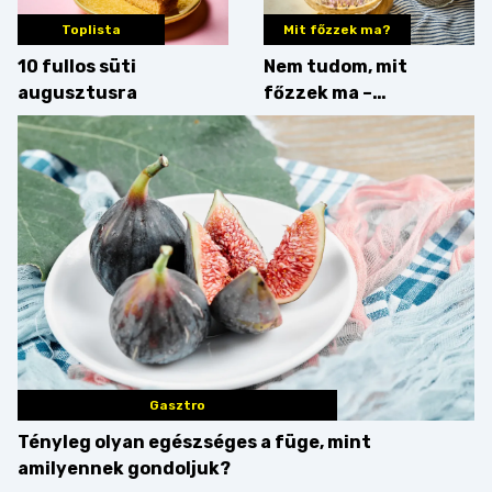
Toplista
Mit főzzek ma?
10 fullos süti
Nem tudom, mit
augusztusra
főzzek ma –
Villámgyors menü
Gasztro
Tényleg olyan egészséges a füge, mint
amilyennek gondoljuk?