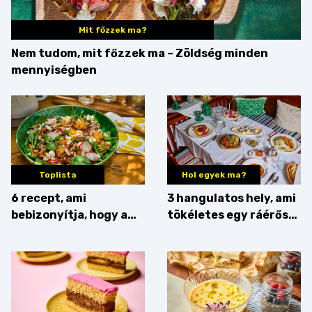
Mit főzzek ma?
Nem tudom, mit főzzek ma – Zöldség minden
mennyiségben
Toplista
Hol egyek ma?
6 recept, ami
3 hangulatos hely, ami
bebizonyítja, hogy a
tökéletes egy ráérős
barack húsok mellé is
hétvégi ebédhez
zseniális