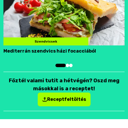
Szendvicsek
Mediterrán szendvics házi focacciából
F
Főztél valami tutit a hétvégén? Oszd meg
másokkal is a receptet!
Receptfeltöltés