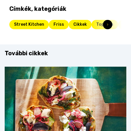
Címkék, kategóriák
Street Kitchen
Friss
Cikkek
Toplista
sna
További cikkek