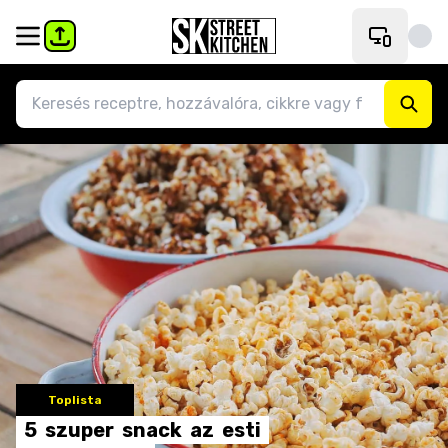
Toplista
5
szuper
snack
az
esti