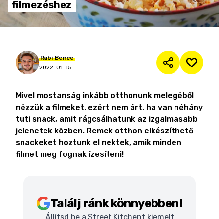
filmezéshez
Rabi
Bence
2022. 01. 15.
Mivel mostanság inkább otthonunk melegéből
nézzük a filmeket, ezért nem árt, ha van néhány
tuti snack, amit rágcsálhatunk az izgalmasabb
jelenetek közben. Remek otthon elkészíthető
snackeket hoztunk el nektek, amik minden
filmet meg fognak ízesíteni!
Találj ránk könnyebben!
Állítsd be a Street Kitchent kiemelt