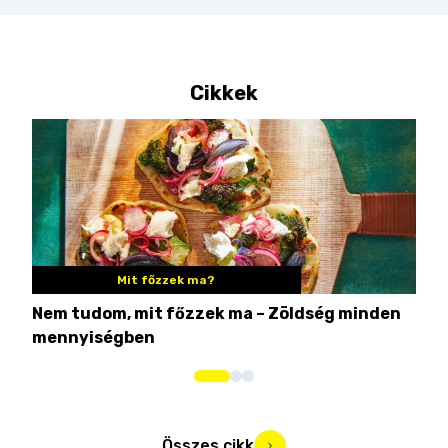
Cikkek
Mit főzzek ma?
Nem tudom, mit főzzek ma – Zöldség minden
6 r
mennyiségben
hús
Összes cikk