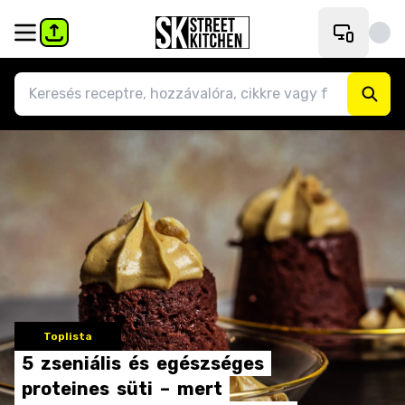
Toplista
5
zseniális
és
egészséges
proteines
süti
–
mert