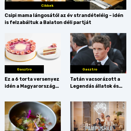
Cikkek
Csipi mama lángosától az év strandételéig – idén
is felzabáltuk a Balaton déli partját
Gasztro
Gasztro
Ez a 6 torta versenyez
Tatán vacsorázott a
idén a Magyarország
Legendás állatok és
tortája címért
megfigyelésük sztárja!