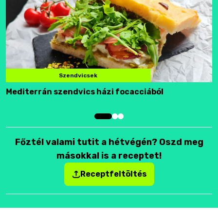
Szendvicsek
Mediterrán szendvics házi focacciából
F
Főztél valami tutit a hétvégén? Oszd meg
másokkal is a receptet!
Receptfeltöltés