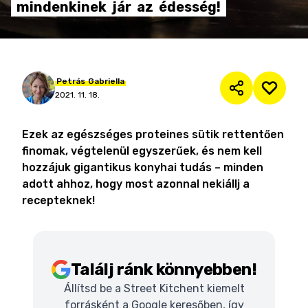
mindenkinek
jár
az
édesség!
Petrás
Gabriella
2021. 11. 18.
Ezek az egészséges proteines sütik rettentően
finomak, végtelenül egyszerűek, és nem kell
hozzájuk gigantikus konyhai tudás – minden
adott ahhoz, hogy most azonnal nekiállj a
recepteknek!
Találj ránk könnyebben!
Állítsd be a Street Kitchent kiemelt
forrásként a Google keresőben, így