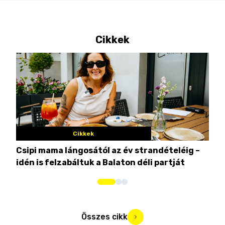
Cikkek
Cikkek
Csipi mama lángosától az év strandételéig –
Ez 
idén is felzabáltuk a Balaton déli partját
tor
Összes cikk