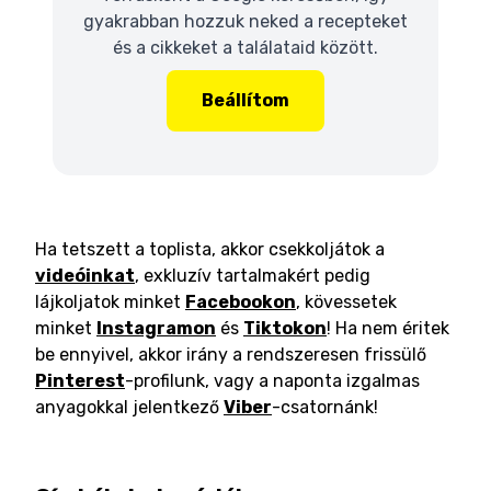
gyakrabban hozzuk neked a recepteket
és a cikkeket a találataid között.
Beállítom
Ha tetszett a toplista, akkor csekkoljátok a
videóinkat
, exkluzív tartalmakért pedig
lájkoljatok minket
Facebookon
, kövessetek
minket
Instagramon
és
Tiktokon
! Ha nem éritek
be ennyivel, akkor irány a rendszeresen frissülő
Pinterest
-profilunk, vagy a naponta izgalmas
anyagokkal jelentkező
Viber
-csatornánk!