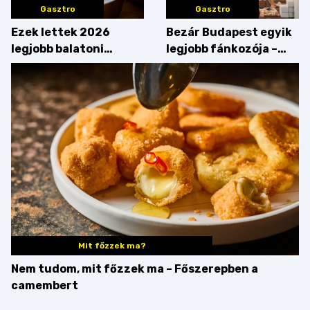
Gasztro
Gasztro
Ezek lettek 2026
Bezár Budapest egyik
legjobb balatoni
legjobb fánkozója –
strandételei –
búcsúzik a Pampushka
végigkóstoltuk a
győzteseket
Mit főzzek ma?
Nem tudom, mit főzzek ma – Főszerepben a
camembert