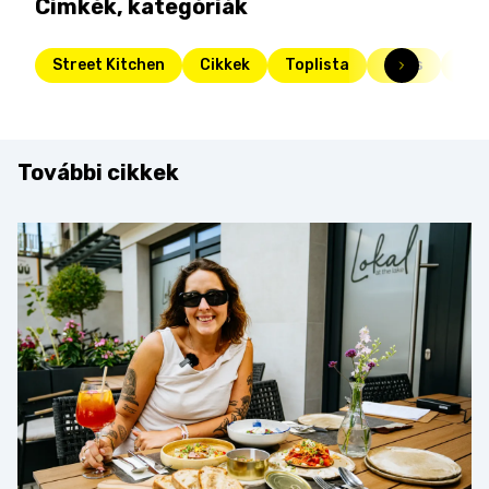
Címkék, kategóriák
Street Kitchen
Cikkek
Toplista
Friss
süti
További cikkek