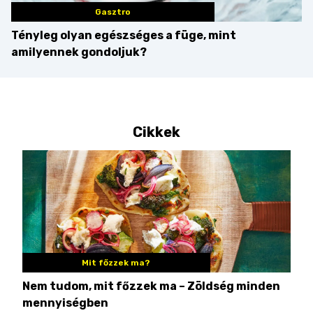
Gasztro
Tényleg olyan egészséges a füge, mint
amilyennek gondoljuk?
Cikkek
Mit főzzek ma?
Nem tudom, mit főzzek ma – Zöldség minden
6 r
mennyiségben
hús