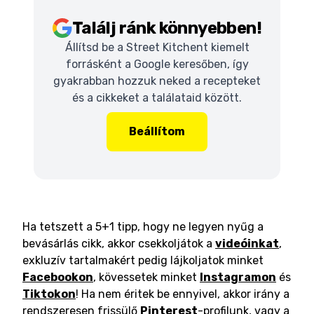
Találj ránk könnyebben!
Állítsd be a Street Kitchent kiemelt
forrásként a Google keresőben, így
gyakrabban hozzuk neked a recepteket
és a cikkeket a találataid között.
Beállítom
Ha tetszett a 5+1 tipp, hogy ne legyen nyűg a
bevásárlás cikk, akkor csekkoljátok a
videóinkat
,
exkluzív tartalmakért pedig lájkoljatok minket
Facebookon
, kövessetek minket
Instagramon
és
Tiktokon
! Ha nem éritek be ennyivel, akkor irány a
rendszeresen frissülő
Pinterest
-profilunk, vagy a