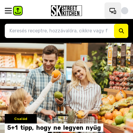
Család
5+1
tipp,
hogy
ne
legyen
nyűg