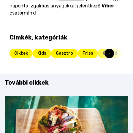
naponta izgalmas anyagokkal jelentkező
Viber
-
csatornánk!
Címkék, kategóriák
Cikkek
Kids
Gasztro
Friss
Család
ti
További cikkek