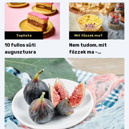
zseniális
Toplista
Mit főzzek ma?
10 fullos süti
Nem tudom, mit
augusztusra
főzzek ma –
Villámgyors menü