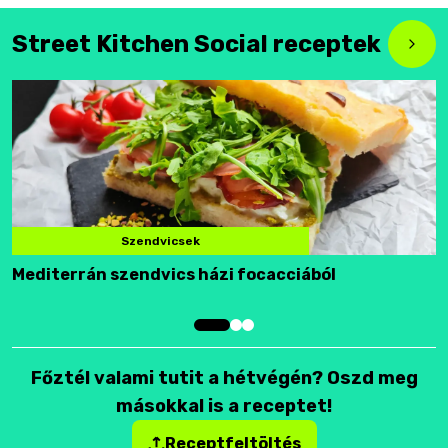
Street Kitchen Social receptek
Szendvicsek
Mediterrán szendvics házi focacciából
F
Főztél valami tutit a hétvégén? Oszd meg
másokkal is a receptet!
Receptfeltöltés