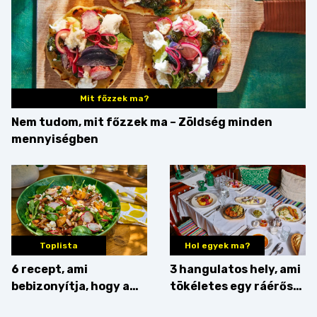
Mit főzzek ma?
Nem tudom, mit főzzek ma – Zöldség minden
mennyiségben
Toplista
Hol egyek ma?
6 recept, ami
3 hangulatos hely, ami
bebizonyítja, hogy a
tökéletes egy ráérős
barack húsok mellé is
hétvégi ebédhez