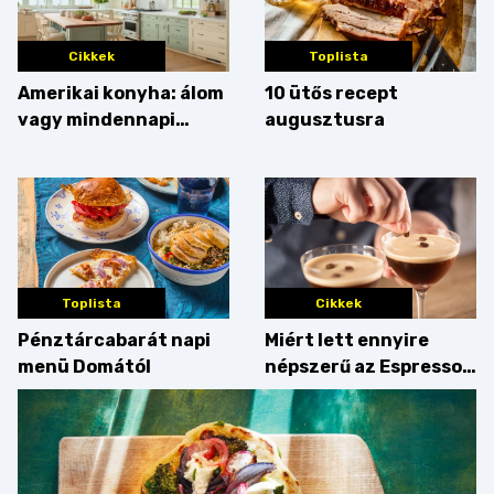
Cikkek
Toplista
Amerikai konyha: álom
10 ütős recept
vagy mindennapi
augusztusra
bosszúság? Mutatjuk
az érveket
Toplista
Cikkek
Pénztárcabarát napi
Miért lett ennyire
menü Domától
népszerű az Espresso
Martini – és mit
érdemes enni mellé?