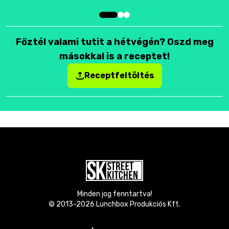
Főztél valami tutit a hétvégén? Oszd meg
másokkal is a receptet!
Receptfeltöltés
Minden jog fenntartva!
© 2013-
2026
Lunchbox Produkciós Kft.