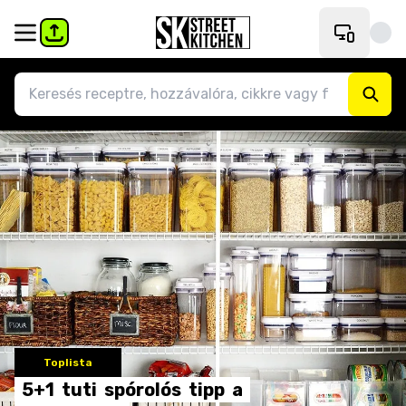
Toplista
5+1
tuti
spórolós
tipp
a