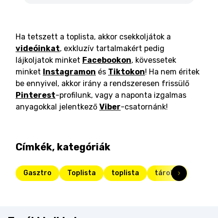
Ha tetszett a toplista, akkor csekkoljátok a
videóinkat
, exkluzív tartalmakért pedig
lájkoljatok minket
Facebookon
, kövessetek
minket
Instagramon
és
Tiktokon
! Ha nem éritek
be ennyivel, akkor irány a rendszeresen frissülő
Pinterest
-profilunk, vagy a naponta izgalmas
anyagokkal jelentkező
Viber
-csatornánk!
Címkék, kategóriák
Gasztro
Toplista
toplista
tárolás