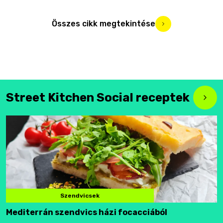
Összes cikk megtekintése
Street Kitchen Social receptek
Szendvicsek
Mediterrán szendvics házi focacciából
F