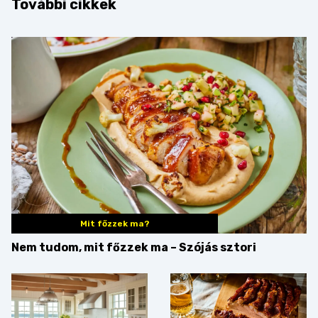
További cikkek
Mit főzzek ma?
Nem tudom, mit főzzek ma – Szójás sztori