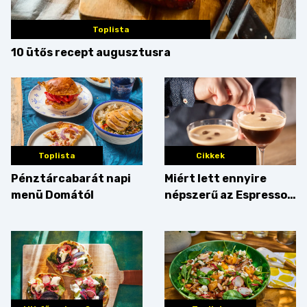
Toplista
10 ütős recept augusztusra
Toplista
Cikkek
Pénztárcabarát napi
Miért lett ennyire
menü Domától
népszerű az Espresso
Martini – és mit
érdemes enni mellé?