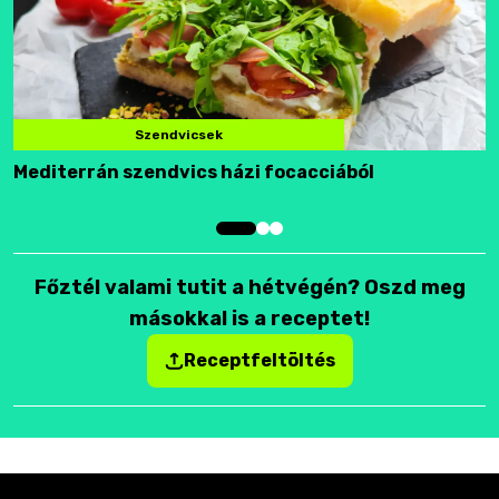
Szendvicsek
Mediterrán szendvics házi focacciából
F
Főztél valami tutit a hétvégén? Oszd meg
másokkal is a receptet!
Receptfeltöltés