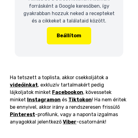
forrásként a Google keresőben, így
gyakrabban hozzuk neked a recepteket
és a cikkeket a találataid között.
Beállítom
Ha tetszett a toplista, akkor csekkoljátok a
videóinkat
, exkluzív tartalmakért pedig
lájkoljatok minket
Facebookon
, kövessetek
minket
Instagramon
és
Tiktokon
! Ha nem éritek
be ennyivel, akkor irány a rendszeresen frissülő
Pinterest
-profilunk, vagy a naponta izgalmas
anyagokkal jelentkező
Viber
-csatornánk!