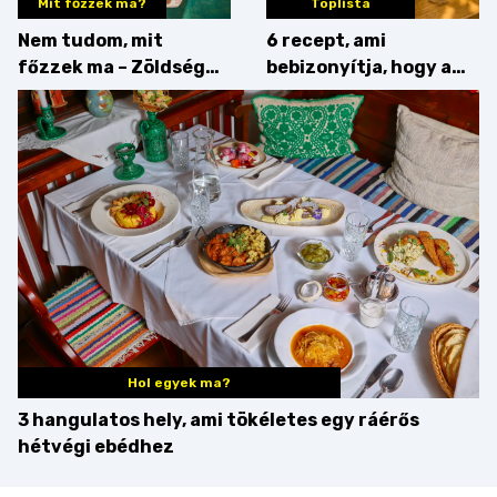
Mit főzzek ma?
Toplista
Nem tudom, mit
6 recept, ami
főzzek ma – Zöldség
bebizonyítja, hogy a
minden mennyiségben
barack húsok mellé is
zseniális
Hol egyek ma?
3 hangulatos hely, ami tökéletes egy ráérős
hétvégi ebédhez