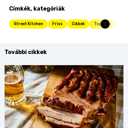
Címkék, kategóriák
Street Kitchen
Friss
Cikkek
Toplista
top
További cikkek