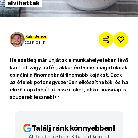
elvihettek
Rabi
Bence
2023. 08. 31.
Ha esetleg már unjátok a munkahelyeteken lévő
kantint vagy büfét, akkor érdemes magatoknak
csinálni a finomabbnál finomabb kajákat. Ezek
az ételek pofonegyszerűen elkészíthetők, és ha
előző nap dobjátok össze őket, akkor másnap is
szuperek lesznek! 🙂
Találj ránk könnyebben!
Állítsd be a Street Kitchent kiemelt