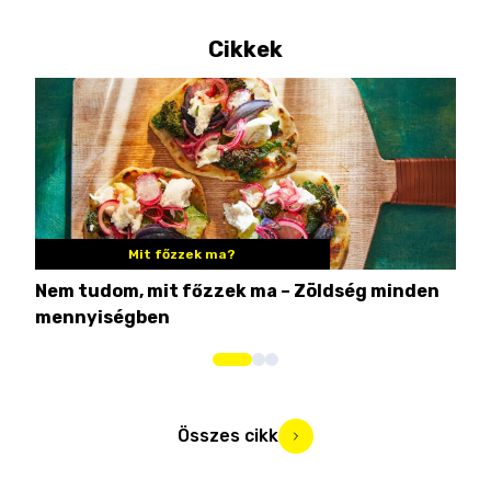
Cikkek
Mit főzzek ma?
Nem tudom, mit főzzek ma – Zöldség minden
6 r
mennyiségben
hús
Összes cikk