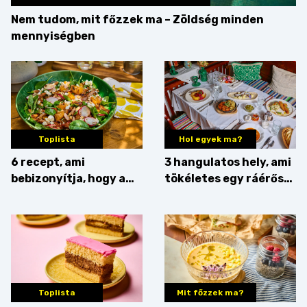
Nem tudom, mit főzzek ma – Zöldség minden
mennyiségben
Toplista
Hol egyek ma?
6 recept, ami
3 hangulatos hely, ami
bebizonyítja, hogy a
tökéletes egy ráérős
barack húsok mellé is
hétvégi ebédhez
zseniális
Toplista
Mit főzzek ma?