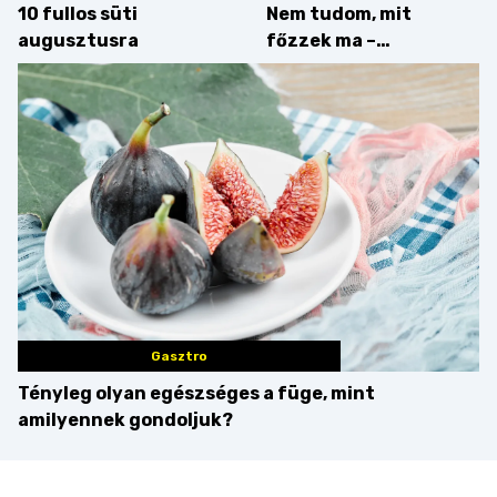
10 fullos süti
Nem tudom, mit
augusztusra
főzzek ma –
Villámgyors menü
Gasztro
Tényleg olyan egészséges a füge, mint
amilyennek gondoljuk?