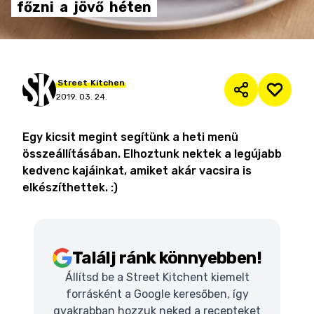
főzni
a
jövő
héten
Street
Kitchen
2019. 03. 24.
Egy kicsit megint segítünk a heti menü
összeállításában. Elhoztunk nektek a legújabb
kedvenc kajáinkat, amiket akár vacsira is
elkészíthettek. :)
Találj ránk könnyebben!
Állítsd be a Street Kitchent kiemelt
forrásként a Google keresőben, így
gyakrabban hozzuk neked a recepteket