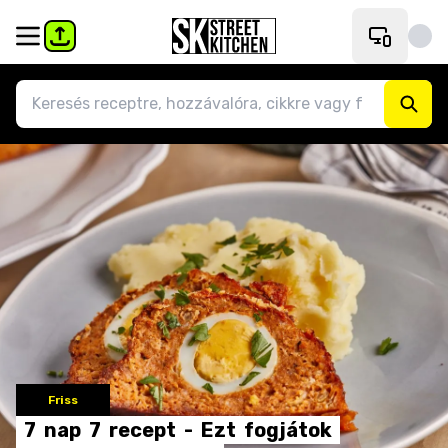
Friss
7
nap
7
recept
-
Ezt
fogjátok