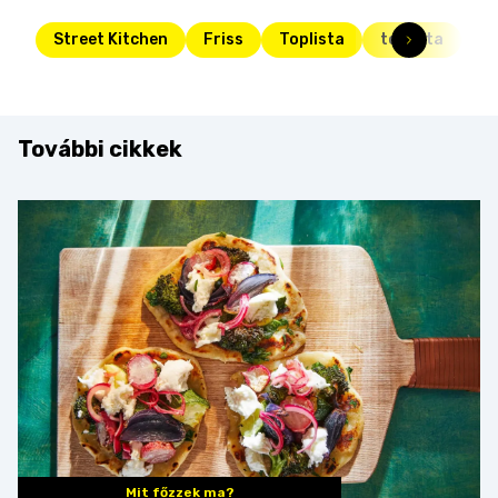
Street Kitchen
Friss
Toplista
toplista
va
További cikkek
Mit főzzek ma?