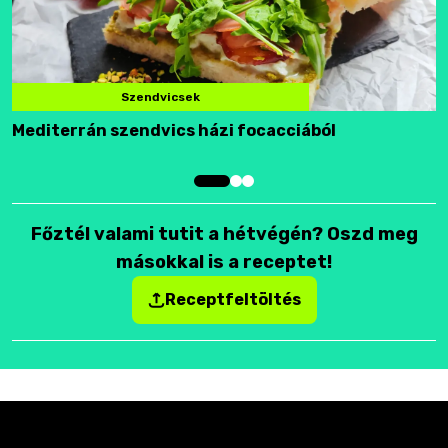
Szendvicsek
Mediterrán szendvics házi focacciából
F
Főztél valami tutit a hétvégén? Oszd meg
másokkal is a receptet!
Receptfeltöltés