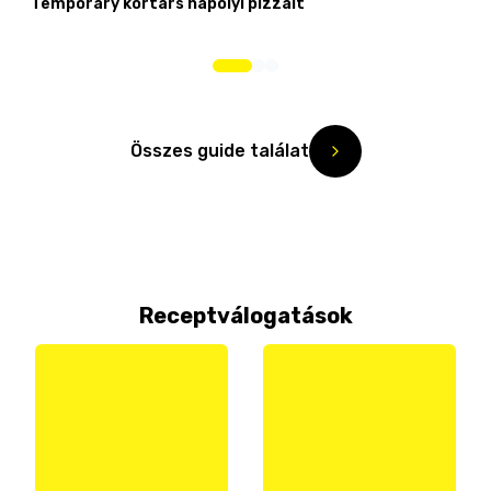
Temporary kortárs nápolyi pizzáit
Összes guide találat
Receptválogatások