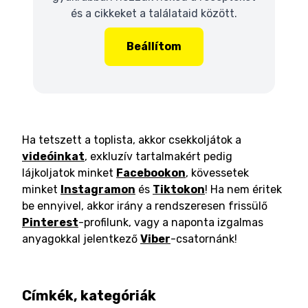
és a cikkeket a találataid között.
Beállítom
Ha tetszett a toplista, akkor csekkoljátok a
videóinkat
, exkluzív tartalmakért pedig
lájkoljatok minket
Facebookon
, kövessetek
minket
Instagramon
és
Tiktokon
! Ha nem éritek
be ennyivel, akkor irány a rendszeresen frissülő
Pinterest
-profilunk, vagy a naponta izgalmas
anyagokkal jelentkező
Viber
-csatornánk!
Címkék, kategóriák