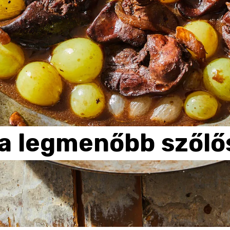
a
legmenőbb
szőlő