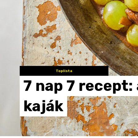
Toplista
7
nap
7
recept:
kaják