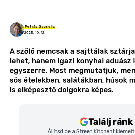
Petrás
Gabriella
2025. 10. 12.
A szőlő nemcsak a sajttálak sztárja
lehet, hanem igazi konyhai aduász i
egyszerre. Most megmutatjuk, men
sós ételekben, salátákban, húsok m
is elképesztő dolgokra képes.
Találj rán
Állítsd be a Street Kitchent kiemel