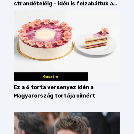
strandételéig – idén is felzabáltuk a
Balaton déli partját
Gasztro
Ez a 6 torta versenyez idén a
Magyarország tortája címért