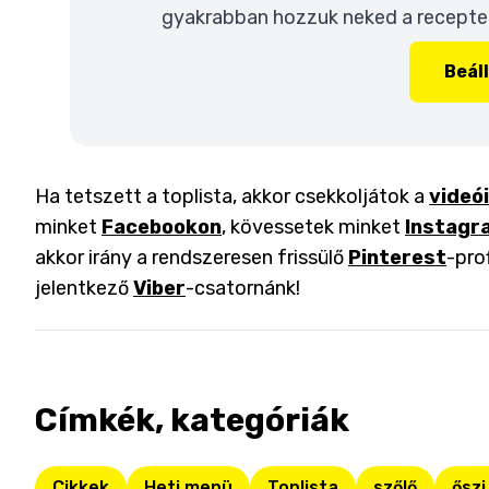
gyakrabban hozzuk neked a recepteke
Beál
Ha tetszett a toplista, akkor csekkoljátok a
videó
minket
Facebookon
, kövessetek minket
Instagr
akkor irány a rendszeresen frissülő
Pinterest
-pro
jelentkező
Viber
-csatornánk!
Címkék, kategóriák
Cikkek
Heti menü
Toplista
szőlő
őszi