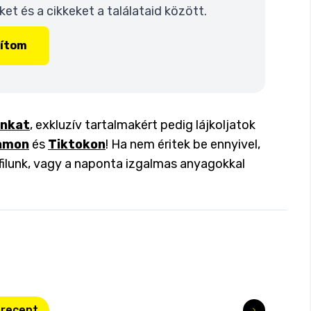
t és a cikkeket a találataid között.
lítom
inkat
, exkluzív tartalmakért pedig lájkoljatok
amon
és
Tiktokon
! Ha nem éritek be ennyivel,
filunk, vagy a naponta izgalmas anyagokkal
 recept