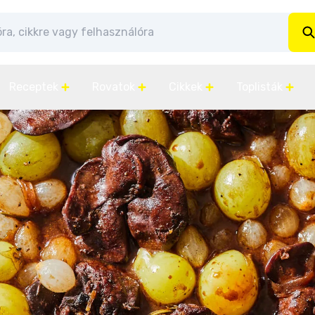
Receptek
Rovatok
Cikkek
Toplisták