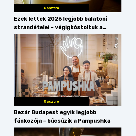
Gasztro
Ezek lettek 2026 legjobb balatoni
strandételei – végigkóstoltuk a
győzteseket
Gasztro
Bezár Budapest egyik legjobb
fánkozója – búcsúzik a Pampushka