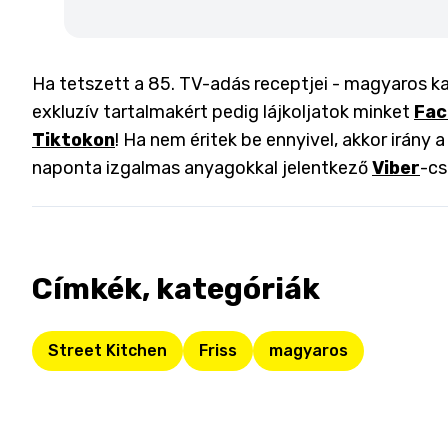
Ha tetszett a 85. TV-adás receptjei - magyaros ka
exkluzív tartalmakért pedig lájkoljatok minket
Fac
Tiktokon
! Ha nem éritek be ennyivel, akkor irány 
naponta izgalmas anyagokkal jelentkező
Viber
-cs
Címkék, kategóriák
Street Kitchen
Friss
magyaros