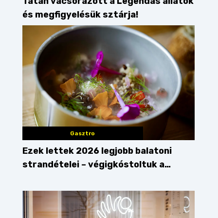
Tatán vacsorázott a Legendás állatok
és megfigyelésük sztárja!
Gasztro
Ezek lettek 2026 legjobb balatoni
strandételei – végigkóstoltuk a
győzteseket