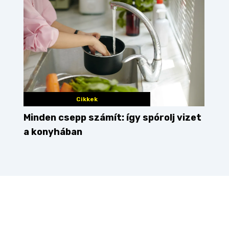
Cikkek
Minden csepp számít: így spórolj vizet
a konyhában