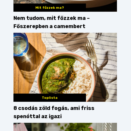
Mit főzzek ma?
Nem tudom, mit főzzek ma –
Főszerepben a camembert
Toplista
8 csodás zöld fogás, ami friss
spenóttal az igazi