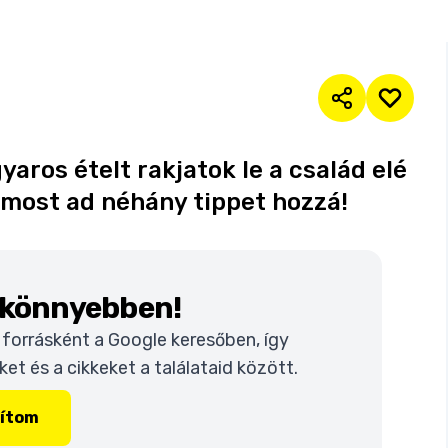
aros ételt rakjatok le a család elé
a most ad néhány tippet hozzá!
k könnyebben!
t forrásként a Google keresőben, így
t és a cikkeket a találataid között.
lítom