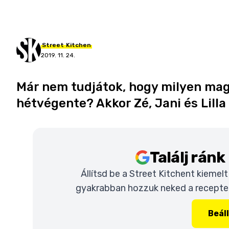
Street
Kitchen
2019. 11. 24.
Már nem tudjátok, hogy milyen magy
hétvégente? Akkor Zé, Jani és Lill
Találj rán
Állítsd be a Street Kitchent kiemel
gyakrabban hozzuk neked a recepteke
Beál