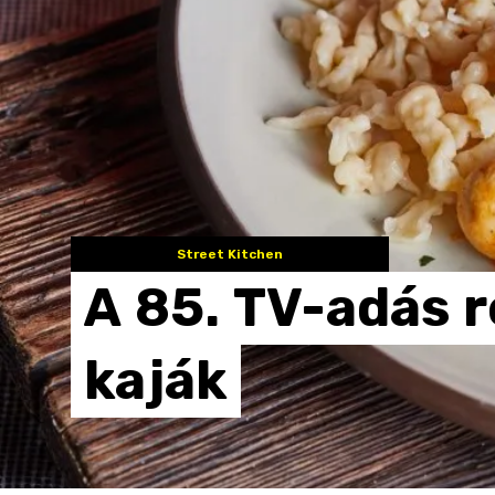
Street Kitchen
A
85.
TV-adás
r
kaják