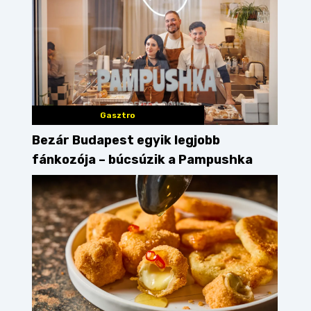
Gasztro
Bezár Budapest egyik legjobb
fánkozója – búcsúzik a Pampushka