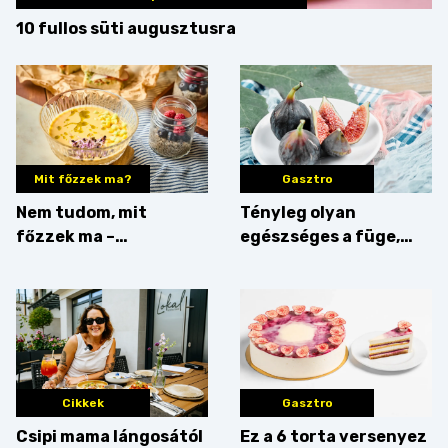
10 fullos süti augusztusra
Mit főzzek ma?
Gasztro
Nem tudom, mit
Tényleg olyan
főzzek ma –
egészséges a füge,
Villámgyors menü
mint amilyennek
gondoljuk?
Cikkek
Gasztro
Csipi mama lángosától
Ez a 6 torta versenyez