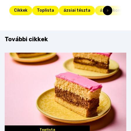
Cikkek
Toplista
ázsiai tészta
ázsiai konyha
További cikkek
Toplista