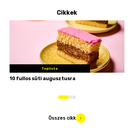
Cikkek
Toplista
10 fullos süti augusztusra
Nem
me
Összes cikk