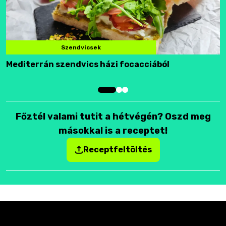
Szendvicsek
Mediterrán szendvics házi focacciából
F
Főztél valami tutit a hétvégén? Oszd meg
másokkal is a receptet!
Receptfeltöltés