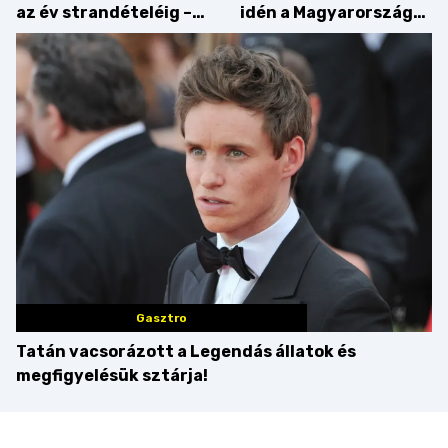
az év strandételéig –
idén a Magyarország
idén is felzabáltuk a
tortája címért
Balaton déli partját
Gasztro
Tatán vacsorázott a Legendás állatok és
megfigyelésük sztárja!