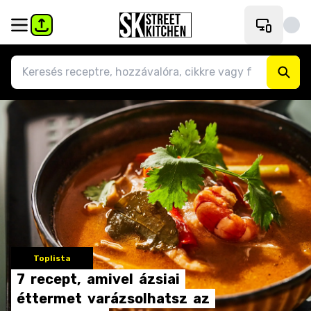
Toplista
7
recept,
amivel
ázsiai
éttermet
varázsolhatsz
az