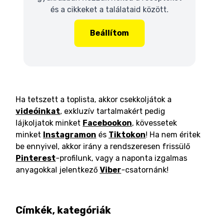
és a cikkeket a találataid között.
Beállítom
Ha tetszett a toplista, akkor csekkoljátok a
videóinkat
, exkluzív tartalmakért pedig
lájkoljatok minket
Facebookon
, kövessetek
minket
Instagramon
és
Tiktokon
! Ha nem éritek
be ennyivel, akkor irány a rendszeresen frissülő
Pinterest
-profilunk, vagy a naponta izgalmas
anyagokkal jelentkező
Viber
-csatornánk!
Címkék, kategóriák