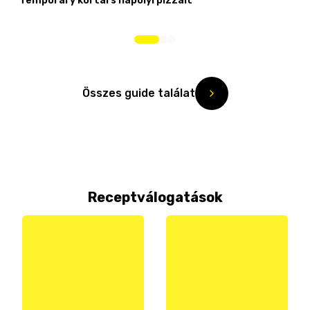
Temporary kortárs nápolyi pizzáit
Összes guide találat
Receptválogatások