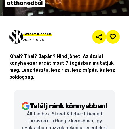
otthonodból
Street
Kitchen
2025. 08. 25.
Kínai? Thai? Japán? Mind jöhet! Az ázsiai
konyha ezer arcát most 7 fogásban mutatjuk
meg. Lesz tészta, lesz rizs, lesz csípés, és lesz
boldogság.
Találj ránk könnyebben!
Állítsd be a Street Kitchent kiemelt
forrásként a Google keresőben, így
gyakrabban hozzuk neked a recepteket