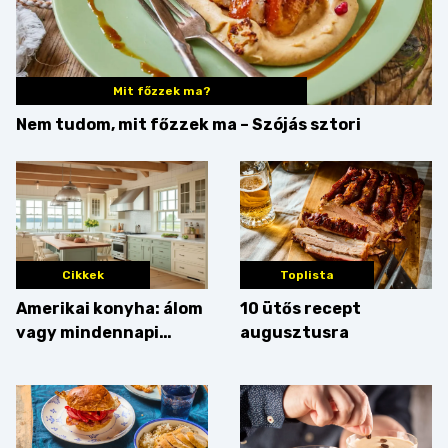
Mit főzzek ma?
Nem tudom, mit főzzek ma – Szójás sztori
Cikkek
Toplista
Amerikai konyha: álom
10 ütős recept
vagy mindennapi
augusztusra
bosszúság? Mutatjuk
az érveket