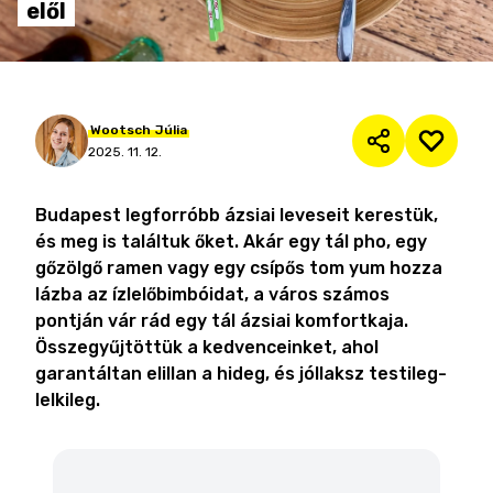
elől
Wootsch
Júlia
2025. 11. 12.
Budapest legforróbb ázsiai leveseit kerestük,
és meg is találtuk őket. Akár egy tál pho, egy
gőzölgő ramen vagy egy csípős tom yum hozza
lázba az ízlelőbimbóidat, a város számos
pontján vár rád egy tál ázsiai komfortkaja.
Összegyűjtöttük a kedvenceinket, ahol
garantáltan elillan a hideg, és jóllaksz testileg-
lelkileg.