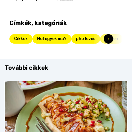
Címkék, kategóriák
Cikkek
Hol egyek ma?
pho leves
ramen
t
További cikkek