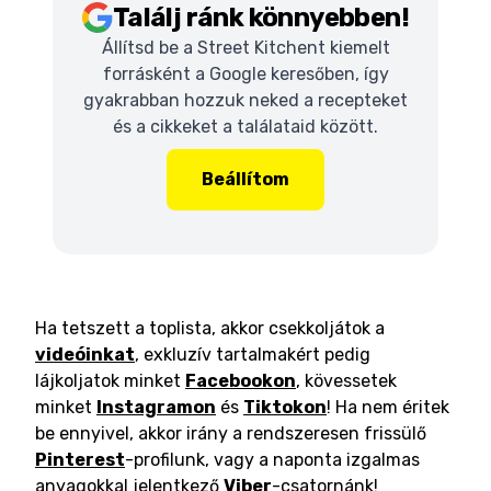
Találj ránk könnyebben!
Állítsd be a Street Kitchent kiemelt
forrásként a Google keresőben, így
gyakrabban hozzuk neked a recepteket
és a cikkeket a találataid között.
Beállítom
Ha tetszett a toplista, akkor csekkoljátok a
videóinkat
, exkluzív tartalmakért pedig
lájkoljatok minket
Facebookon
, kövessetek
minket
Instagramon
és
Tiktokon
! Ha nem éritek
be ennyivel, akkor irány a rendszeresen frissülő
Pinterest
-profilunk, vagy a naponta izgalmas
anyagokkal jelentkező
Viber
-csatornánk!