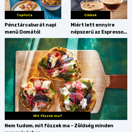
Toplista
Cikkek
Pénztárcabarát napi
Miért lett ennyire
menü Domától
népszerű az Espresso
Martini – és mit
érdemes enni mellé?
Mit főzzek ma?
Nem tudom, mit főzzek ma – Zöldség minden