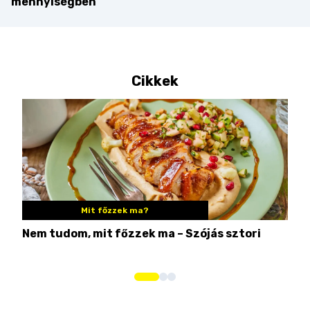
mennyiségben
Cikkek
Mit főzzek ma?
Nem tudom, mit főzzek ma – Szójás sztori
Ame
bos