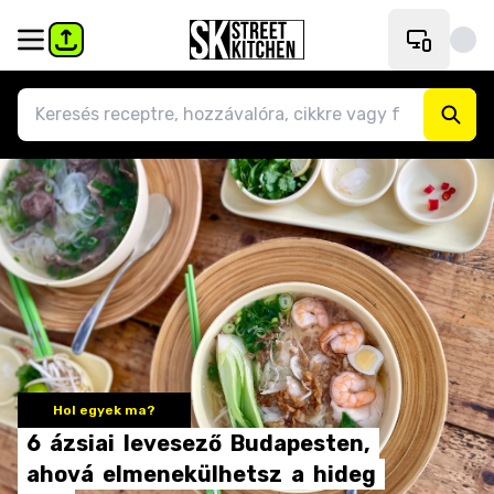
Hol egyek ma?
6
ázsiai
levesező
Budapesten,
ahová
elmenekülhetsz
a
hideg