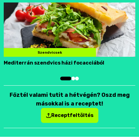
Szendvicsek
Mediterrán szendvics házi focacciából
F
Főztél valami tutit a hétvégén? Oszd meg
másokkal is a receptet!
Receptfeltöltés