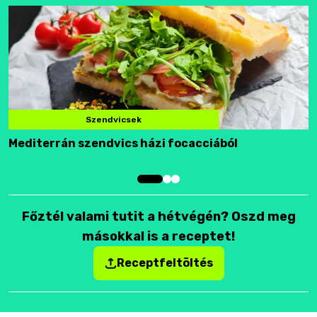
Szendvicsek
Mediterrán szendvics házi focacciából
F
Főztél valami tutit a hétvégén? Oszd meg
másokkal is a receptet!
Receptfeltöltés