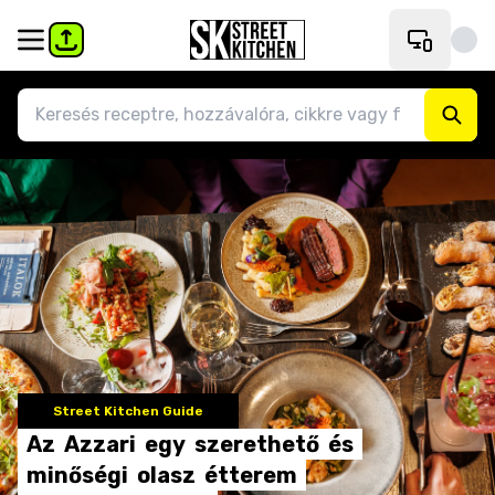
Street Kitchen Guide
Az
Azzari
egy
szerethető
és
minőségi
olasz
étterem