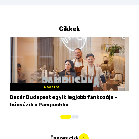
Cikkek
Gasztro
Bezár Budapest egyik legjobb fánkozója –
Nem
búcsúzik a Pampushka
ca
Összes cikk