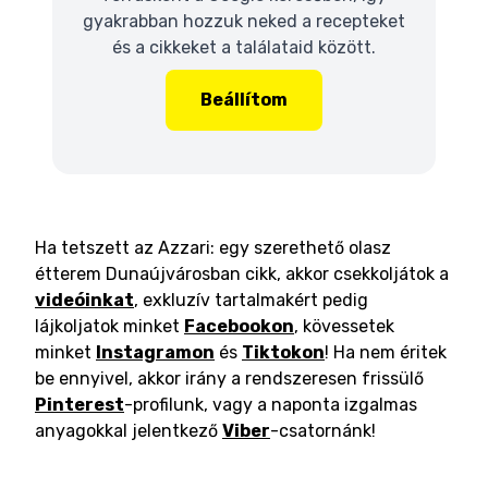
gyakrabban hozzuk neked a recepteket
és a cikkeket a találataid között.
Beállítom
Ha tetszett az Azzari: egy szerethető olasz
étterem Dunaújvárosban cikk, akkor csekkoljátok a
videóinkat
, exkluzív tartalmakért pedig
lájkoljatok minket
Facebookon
, kövessetek
minket
Instagramon
és
Tiktokon
! Ha nem éritek
be ennyivel, akkor irány a rendszeresen frissülő
Pinterest
-profilunk, vagy a naponta izgalmas
anyagokkal jelentkező
Viber
-csatornánk!