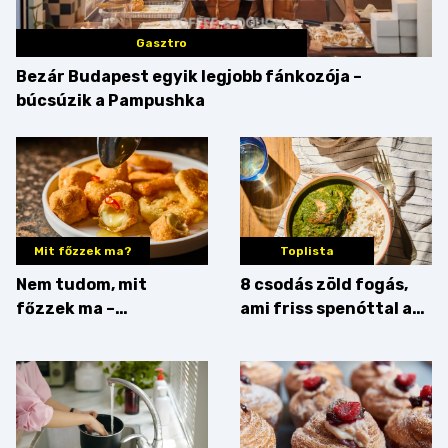
Gasztro
Bezár Budapest egyik legjobb fánkozója –
búcsúzik a Pampushka
Mit főzzek ma?
Toplista
Nem tudom, mit
8 csodás zöld fogás,
főzzek ma –
ami friss spenóttal az
Főszerepben a
igazi
camembert