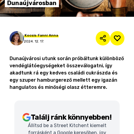
Dunaújvárosban
Kocsis
Fanni
Anna
2024. 12. 17.
Dunaújvárosi utunk során próbáltunk különböző
vendéglátóegységeket összeválogatni, így
akadtunk rá egy kedves családi cukrászda és
egy szuper hamburgerező mellett egy igazán
hangulatos és minőségi olasz étteremre.
Találj ránk könnyebben!
Állítsd be a Street Kitchent kiemelt
forrásként a Google keresőben, így