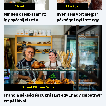
Cikkek
Pékségek
Minden csepp számít:
Ilyen sem volt még: ír
így spórolj vizet a
pékséget nyitott egy
konyhában
Dublinból hazatért pár
Street Kitchen Guide
Francia pékség és cukrászat egy „nagy csipetnyi”
empátiával