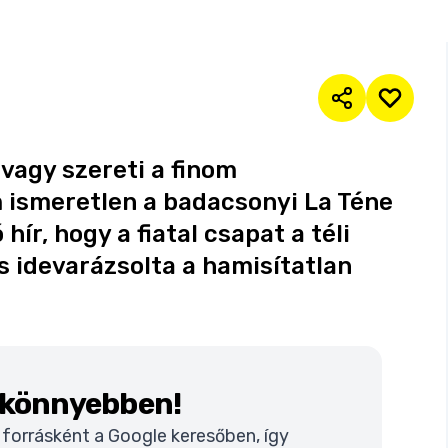
 vagy szereti a finom
 ismeretlen a badacsonyi La Téne
ír, hogy a fiatal csapat a téli
s idevarázsolta a hamisítatlan
k könnyebben!
t forrásként a Google keresőben, így