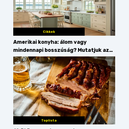
Cikkek
Amerikai konyha: álom vagy
mindennapi bosszúság? Mutatjuk az
érveket
Toplista