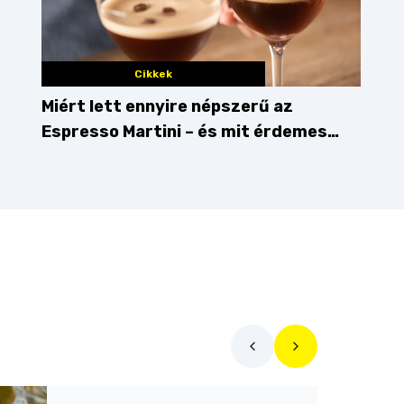
Cikkek
Miért lett ennyire népszerű az
Espresso Martini – és mit érdemes
enni mellé?