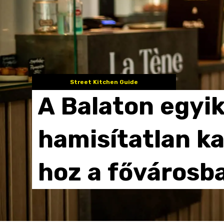
Street Kitchen Guide
A
Balaton
egyi
hamisítatlan
ka
hoz
a
fővárosb