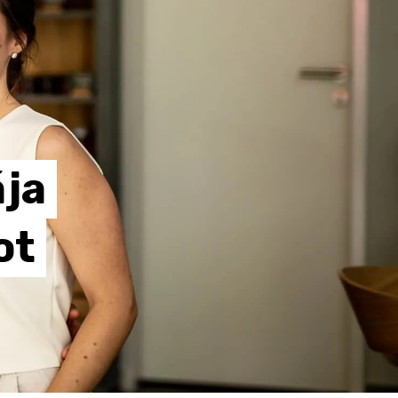
ja
ot