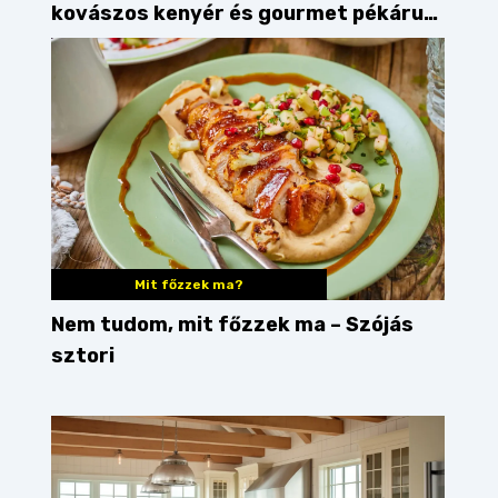
kovászos kenyér és gourmet pékáruk
Palkonyán
Mit főzzek ma?
Nem tudom, mit főzzek ma – Szójás
sztori
desszert
karácsony
bejgli
cukrászda