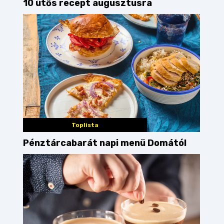
10 ütős recept augusztusra
Toplista
Pénztárcabarát napi menü Domától