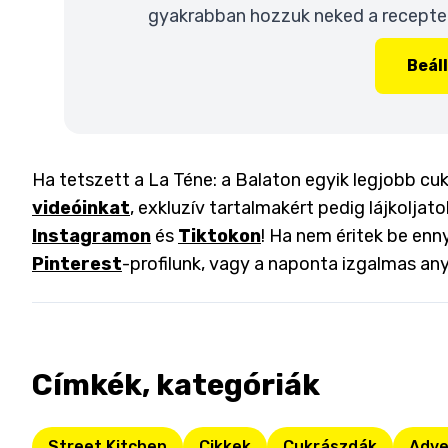
gyakrabban hozzuk neked a recepteke
Beál
Ha tetszett a La Téne: a Balaton egyik legjobb cuk
videóinkat
, exkluzív tartalmakért pedig lájkoljat
Instagramon
és
Tiktokon
! Ha nem éritek be enny
Pinterest
-profilunk, vagy a naponta izgalmas an
Címkék, kategóriák
Street Kitchen
Cikkek
Cukrászdák
Adve