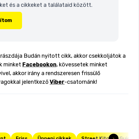
t és a cikkeket a találataid között.
lítom
rászdája Budán nyitott cikk, akkor csekkoljátok a
ok minket
Facebookon
, kövessetek minket
ivel, akkor irány a rendszeresen frissülő
yagokkal jelentkező
Viber
-csatornánk!
nt
Friss
Ünnepi cikkek
Street Kitchen Guide