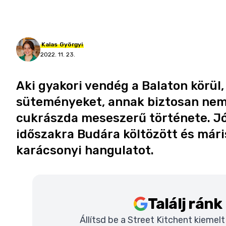
Kalas
Györgyi
2022. 11. 23.
Aki gyakori vendég a Balaton körül,
süteményeket, annak biztosan nem
cukrászda meseszerű története. Jó h
időszakra Budára költözött és mári
karácsonyi hangulatot.
Találj rán
Állítsd be a Street Kitchent kiemel