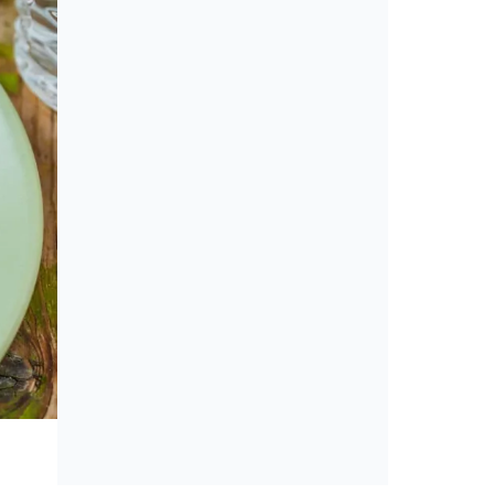
Cikkek
Amerikai konyha: álom vagy min
érveket