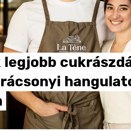
k
legjobb
cukrászdá
rácsonyi
hangulat
a