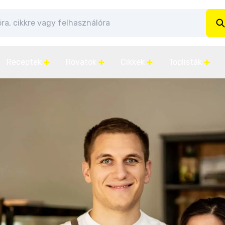
Receptek
Rovatok
Cikkek
Toplisták