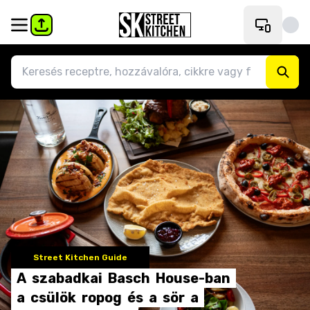
Street Kitchen Guide
A
szabadkai
Basch
House-ban
a
csülök
ropog
és
a
sör
a