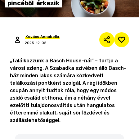
pincéből
érkezik
Kovács
Annabella
2025. 12. 05.
„Találkozzunk a Basch House-nál” – tartja a
városi szleng. A Szabadka szívében álló Basch-
ház minden lakos számára közkedvelt
találkozási pontként szolgál. A régi időkben
csupán annyit tudtak róla, hogy egy módos
zsidó család otthona, ám a néhány évvel
ezelőtti tulajdonosváltás után hangulatos
étteremmé alakult, saját sörfőzdével és
szálláslehetőséggel.