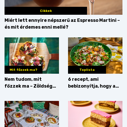
Cikkek
Miért lett ennyire népszerű az Espresso Martini –
és mit érdemes enni mellé?
Mit főzzek ma?
Toplista
Nem tudom, mit
6 recept, ami
főzzek ma – Zöldség
bebizonyítja, hogy a
minden mennyiségben
barack húsok mellé is
zseniális