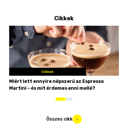
Cikkek
Cikkek
Miért lett ennyire népszerű az Espresso
Nem
Martini – és mit érdemes enni mellé?
men
Összes cikk