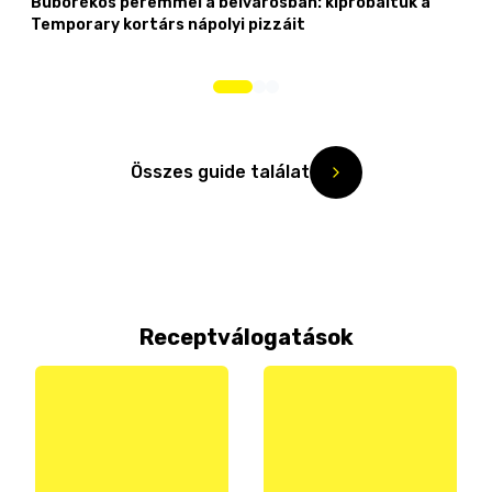
Buborékos peremmel a belvárosban: kipróbáltuk a
Temporary kortárs nápolyi pizzáit
Összes guide találat
Receptválogatások