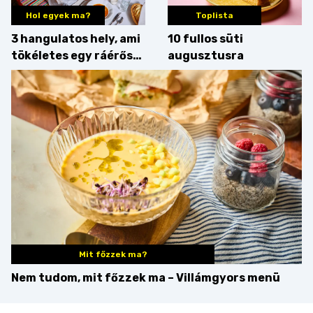
Hol egyek ma?
Toplista
3 hangulatos hely, ami
10 fullos süti
tökéletes egy ráérős
augusztusra
hétvégi ebédhez
Mit főzzek ma?
Nem tudom, mit főzzek ma – Villámgyors menü