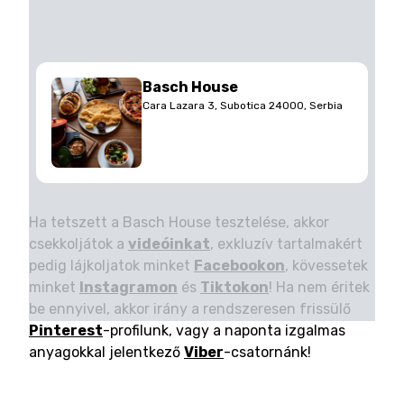
Basch House
Cara Lazara 3, Subotica 24000, Serbia
Ha tetszett a Basch House tesztelése, akkor
csekkoljátok a
videóinkat
, exkluzív tartalmakért
pedig lájkoljatok minket
Facebookon
, kövessetek
minket
Instagramon
és
Tiktokon
! Ha nem éritek
be ennyivel, akkor irány a rendszeresen frissülő
Pinterest
-profilunk, vagy a naponta izgalmas
anyagokkal jelentkező
Viber
-csatornánk!