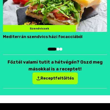
Szendvicsek
Mediterrán szendvics házi focacciából
F
Főztél valami tutit a hétvégén? Oszd meg
másokkal is a receptet!
Receptfeltöltés