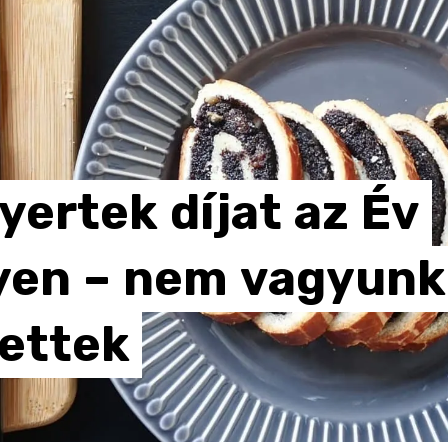
yertek
díjat
az
Év
yen
–
nem
vagyunk
ettek