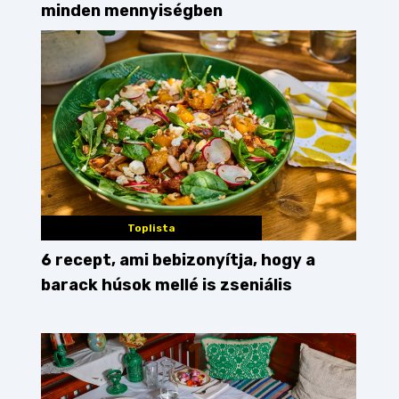
minden mennyiségben
Toplista
6 recept, ami bebizonyítja, hogy a
barack húsok mellé is zseniális
bejgli
cukrászda
diós bejgli
mákos bejgli