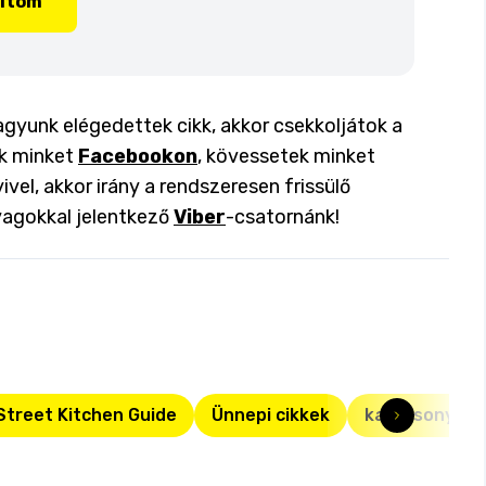
lítom
agyunk elégedettek cikk, akkor csekkoljátok a
ok minket
Facebookon
, kövessetek minket
ivel, akkor irány a rendszeresen frissülő
yagokkal jelentkező
Viber
-csatornánk!
Street Kitchen Guide
Ünnepi cikkek
karácsony