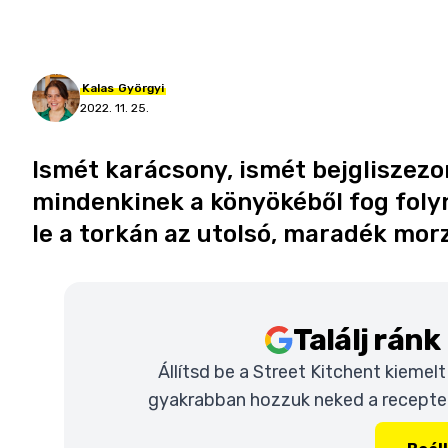
Kalas
Györgyi
2022. 11. 25.
Ismét karácsony, ismét bejgliszezo
mindenkinek a könyökéből fog folyn
le a torkán az utolsó, maradék mor
Találj rán
Állítsd be a Street Kitchent kiemel
gyakrabban hozzuk neked a recepteke