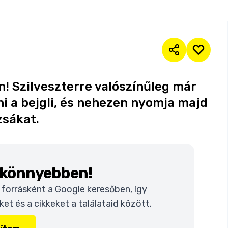
n! Szilveszterre valószínűleg már
i a bejgli, és nehezen nyomja majd
zsákat.
k könnyebben!
t forrásként a Google keresőben, így
t és a cikkeket a találataid között.