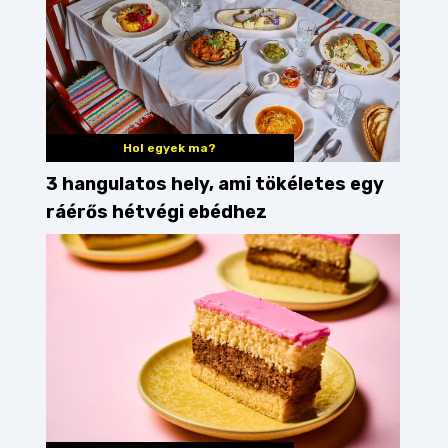
Hol egyek ma?
3 hangulatos hely, ami tökéletes egy
ráérős hétvégi ebédhez