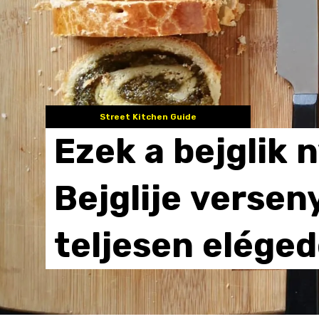
Street Kitchen Guide
Ezek
a
bejglik
n
Bejglije
versen
teljesen
eléged