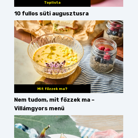
Toplista
10 fullos süti augusztusra
Mit főzzek ma?
Nem tudom, mit főzzek ma –
Villámgyors menü