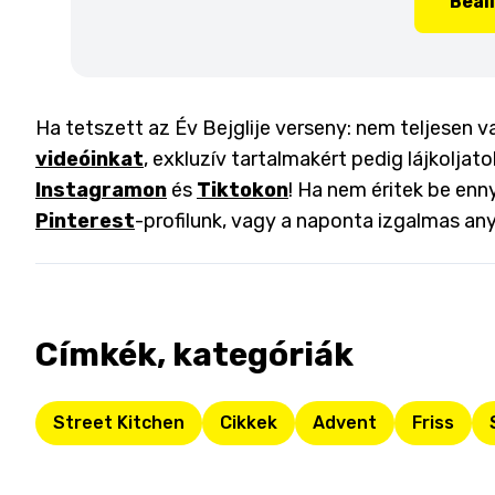
Beál
Ha tetszett az Év Bejglije verseny: nem teljesen v
videóinkat
, exkluzív tartalmakért pedig lájkoljat
Instagramon
és
Tiktokon
! Ha nem éritek be enny
Pinterest
-profilunk, vagy a naponta izgalmas an
Címkék, kategóriák
Street Kitchen
Cikkek
Advent
Friss