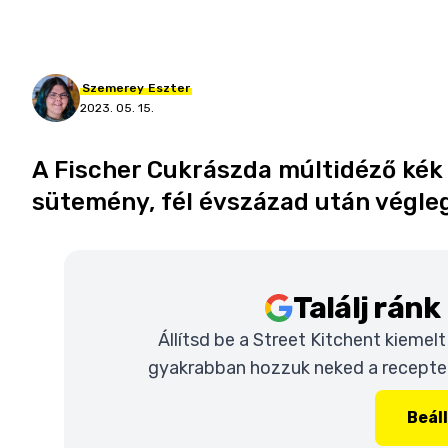
Szemerey
Eszter
2023. 05. 15.
A Fischer Cukrászda múltidéző kék 
sütemény, fél évszázad után végle
Találj rán
Állítsd be a Street Kitchent kiemel
gyakrabban hozzuk neked a recepteke
Beál