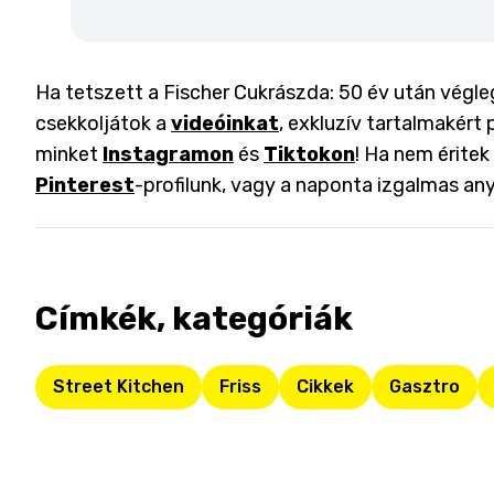
Ha tetszett a Fischer Cukrászda: 50 év után végleg
csekkoljátok a
videóinkat
, exkluzív tartalmakért 
minket
Instagramon
és
Tiktokon
! Ha nem éritek
Pinterest
-profilunk, vagy a naponta izgalmas an
Címkék, kategóriák
Street Kitchen
Friss
Cikkek
Gasztro