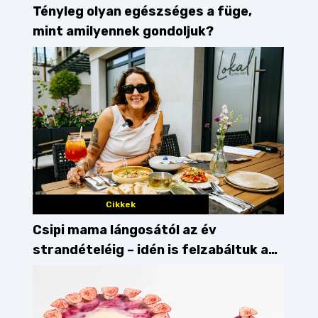
Tényleg olyan egészséges a füge,
mint amilyennek gondoljuk?
Cikkek
Csipi mama lángosától az év
strandételéig – idén is felzabáltuk a
Balaton déli partját