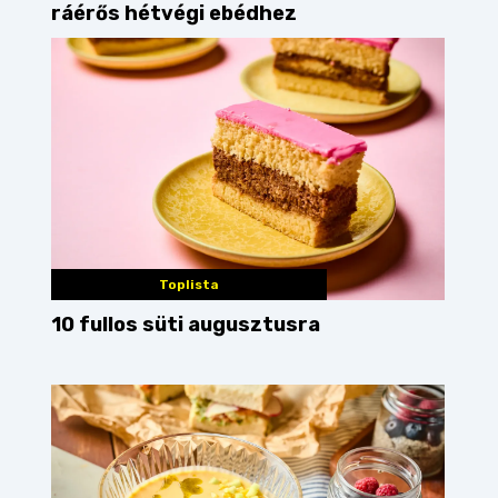
ráérős hétvégi ebédhez
Toplista
10 fullos süti augusztusra