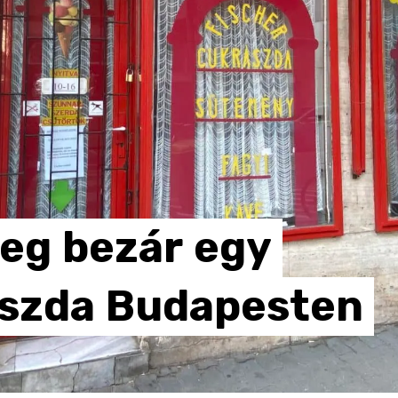
leg
bezár
egy
szda
Budapesten