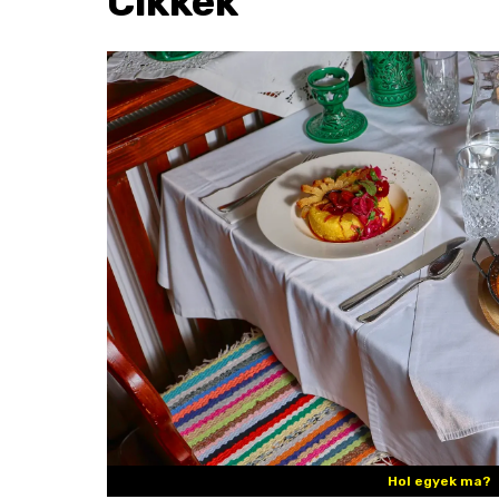
Cikkek
Hol egyek ma?