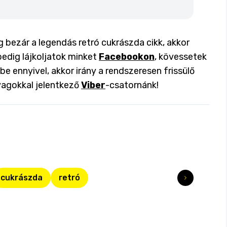
 bezár a legendás retró cukrászda cikk, akkor
pedig lájkoljatok minket
Facebookon
, kövessetek
 be ennyivel, akkor irány a rendszeresen frissülő
yagokkal jelentkező
Viber
-csatornánk!
cukrászda
retró