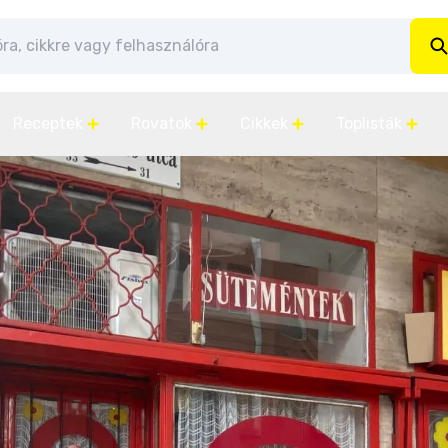
Receptek
Rovatok
Cikkek
Toplisták