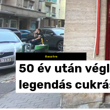
Gasztro
50
év
után
vég
legendás
cukrá