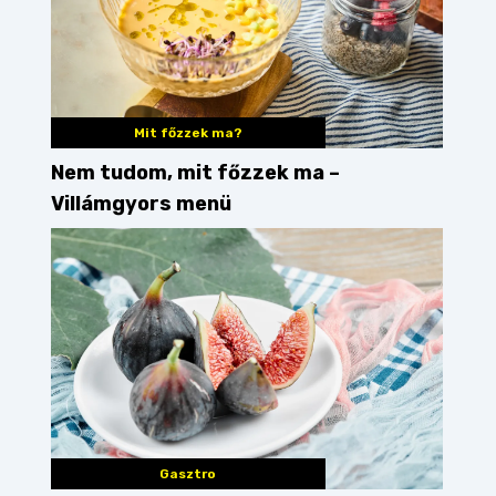
Mit főzzek ma?
Nem tudom, mit főzzek ma –
Villámgyors menü
Gasztro