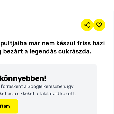
pultjaiba már nem készül friss házi
g bezárt a legendás cukrászda.
k könnyebben!
t forrásként a Google keresőben, így
t és a cikkeket a találataid között.
lítom