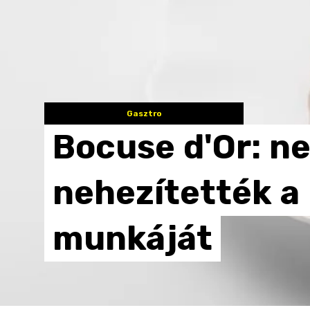
Gasztro
Bocuse
d'Or:
n
nehezítették
a
munkáját