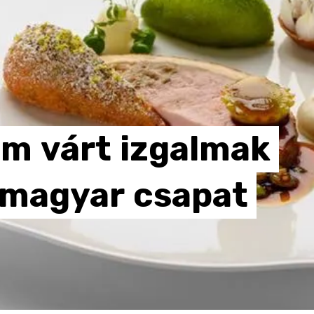
em
várt
izgalmak
magyar
csapat