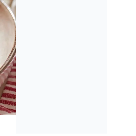
Mit főzzek ma?
Nem tudom, mit főzzek ma – Szój