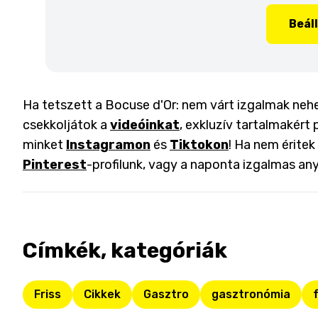
Beál
Ha tetszett a Bocuse d'Or: nem várt izgalmak neh
csekkoljátok a
videóinkat
, exkluzív tartalmakért 
minket
Instagramon
és
Tiktokon
! Ha nem éritek
Pinterest
-profilunk, vagy a naponta izgalmas an
Címkék, kategóriák
Friss
Cikkek
Gasztro
gasztronómia