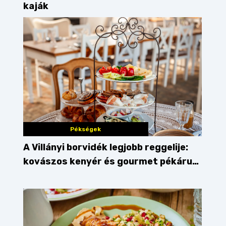
kaják
Pékségek
A Villányi borvidék legjobb reggelije:
kovászos kenyér és gourmet pékáruk
Palkonyán