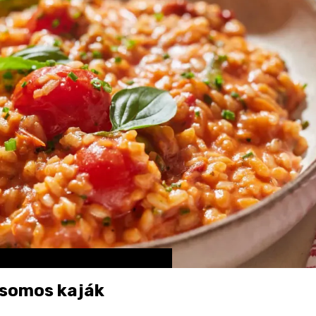
csomos kaják