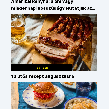
Amerikai konyha: álom vagy
mindennapi bosszúság? Mutatjuk az
érveket
Toplista
10 ütős recept augusztusra