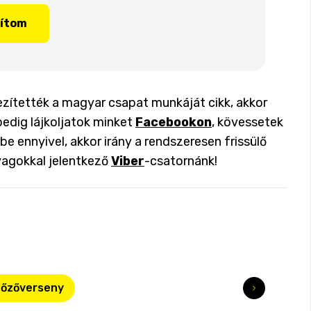
lítom
ezítették a magyar csapat munkáját cikk, akkor
pedig lájkoljatok minket
Facebookon
, kövessetek
 be ennyivel, akkor irány a rendszeresen frissülő
yagokkal jelentkező
Viber
-csatornánk!
főzőverseny