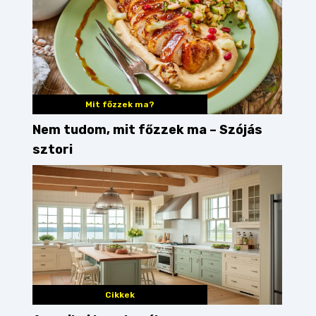
Mit főzzek ma?
Nem tudom, mit főzzek ma – Szójás
sztori
Cikkek