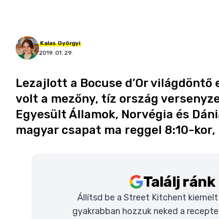
Kalas
Györgyi
2019. 01. 29.
Lezajlott a Bocuse d’Or világdöntő
volt a mezőny, tíz ország versenyz
Egyesült Államok, Norvégia és Dáni
magyar csapat ma reggel 8:10-kor, 
Találj rán
Állítsd be a Street Kitchent kiemel
gyakrabban hozzuk neked a recepteke