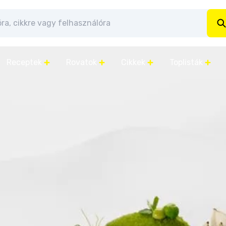
Receptek
Rovatok
Cikkek
Toplisták