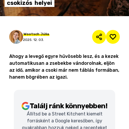
csokizós
helyei
Wootsch
Júlia
2025. 12. 03.
Ahogy a levegő egyre hűvösebb lesz, és a kezek
automatikusan a zsebekbe vándorolnak, eljön
az idő, amikor a csoki már nem táblás formában,
hanem bögrében az igazi.
Találj ránk könnyebben!
Állítsd be a Street Kitchent kiemelt
forrásként a Google keresőben, így
gyakrabban hozzuk neked a recepteket