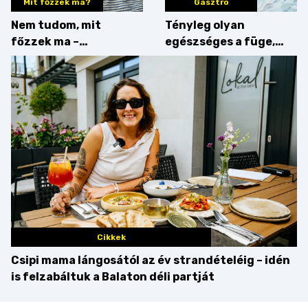
Mit főzzek ma?
Gasztro
Nem tudom, mit
Tényleg olyan
főzzek ma –
egészséges a füge,
Villámgyors menü
mint amilyennek
gondoljuk?
Cikkek
Csipi mama lángosától az év strandételéig – idén
is felzabáltuk a Balaton déli partját