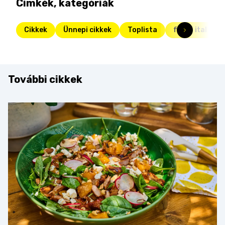
Címkék, kategóriák
Cikkek
Ünnepi cikkek
Toplista
forró ital
További cikkek