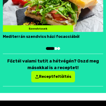
Szendvicsek
Mediterrán szendvics házi focacciából
F
Főztél valami tutit a hétvégén? Oszd meg
másokkal is a receptet!
Receptfeltöltés