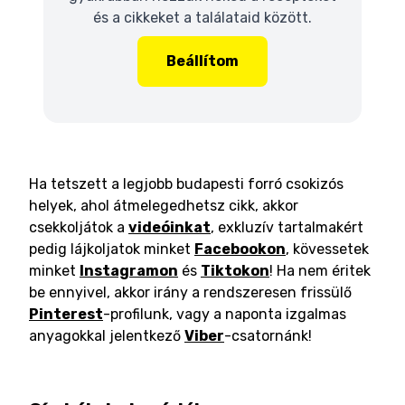
és a cikkeket a találataid között.
Beállítom
Ha tetszett a legjobb budapesti forró csokizós
helyek, ahol átmelegedhetsz cikk, akkor
csekkoljátok a
videóinkat
, exkluzív tartalmakért
pedig lájkoljatok minket
Facebookon
, kövessetek
minket
Instagramon
és
Tiktokon
! Ha nem éritek
be ennyivel, akkor irány a rendszeresen frissülő
Pinterest
-profilunk, vagy a naponta izgalmas
anyagokkal jelentkező
Viber
-csatornánk!