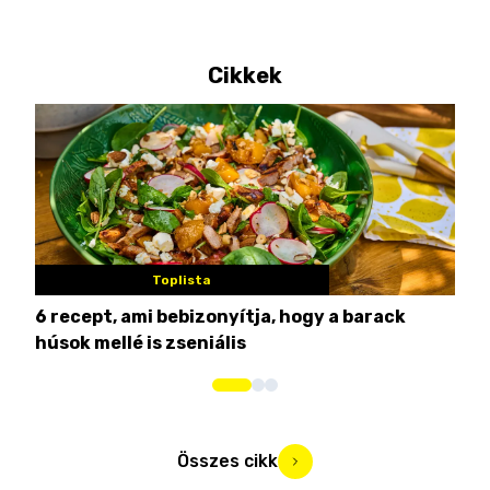
Cikkek
Toplista
6 recept, ami bebizonyítja, hogy a barack
3 h
húsok mellé is zseniális
hét
Összes cikk