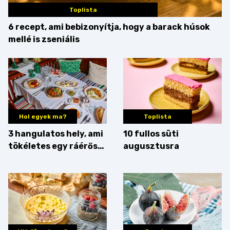
Toplista
6 recept, ami bebizonyítja, hogy a barack húsok
mellé is zseniális
Hol egyek ma?
Toplista
3 hangulatos hely, ami
10 fullos süti
tökéletes egy ráérős
augusztusra
hétvégi ebédhez