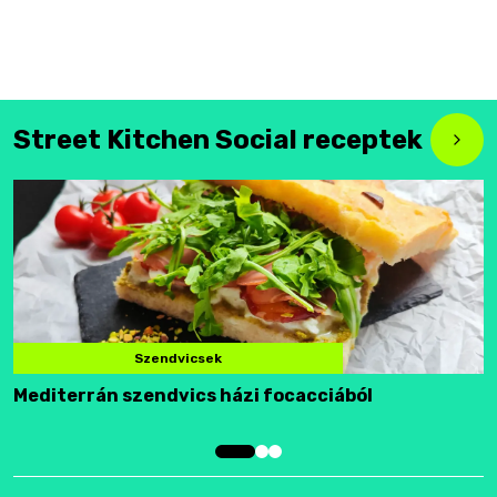
Street Kitchen Social receptek
Szendvicsek
Mediterrán szendvics házi focacciából
F