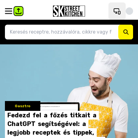
Gasztro
Fedezd
fel
a
főzés
titkait
a
ChatGPT
segítségével:
a
legjobb
receptek
és
tippek,