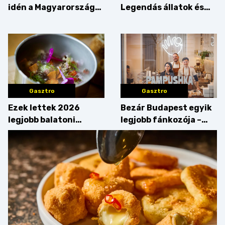
idén a Magyarország
Legendás állatok és
tortája címért
megfigyelésük sztárja!
Gasztro
Gasztro
Ezek lettek 2026
Bezár Budapest egyik
legjobb balatoni
legjobb fánkozója –
strandételei –
búcsúzik a Pampushka
végigkóstoltuk a
győzteseket