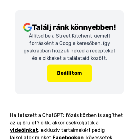
Találj ránk könnyebben!
Állítsd be a Street Kitchent kiemelt
forrásként a Google keresőben, így
gyakrabban hozzuk neked a recepteket
és a cikkeket a találataid között.
Beállítom
Ha tetszett a ChatGPT: főzés közben is segíthet
az új őrület? cikk, akkor csekkoljátok a
videóinkat
, exkluzív tartalmakért pedig
lájkoljatok minket
Facebookon
, kövessetek