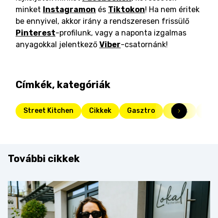
minket
Instagramon
és
Tiktokon
! Ha nem éritek
be ennyivel, akkor irány a rendszeresen frissülő
Pinterest
-profilunk, vagy a naponta izgalmas
anyagokkal jelentkező
Viber
-csatornánk!
Címkék, kategóriák
Street Kitchen
Cikkek
Gasztro
Friss
főz
További cikkek