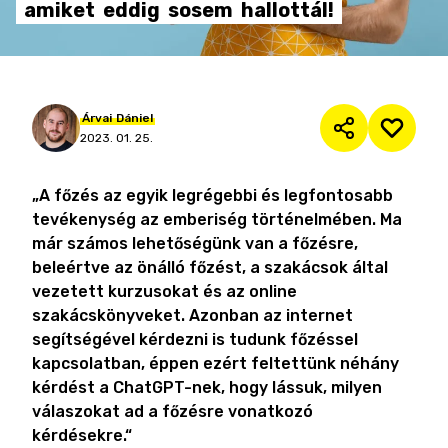
amiket
eddig
sosem
hallottál!
Árvai
Dániel
2023. 01. 25.
„A főzés az egyik legrégebbi és legfontosabb
tevékenység az emberiség történelmében. Ma
már számos lehetőségünk van a főzésre,
beleértve az önálló főzést, a szakácsok által
vezetett kurzusokat és az online
szakácskönyveket. Azonban az internet
segítségével kérdezni is tudunk főzéssel
kapcsolatban, éppen ezért feltettünk néhány
kérdést a ChatGPT-nek, hogy lássuk, milyen
válaszokat ad a főzésre vonatkozó
kérdésekre.“