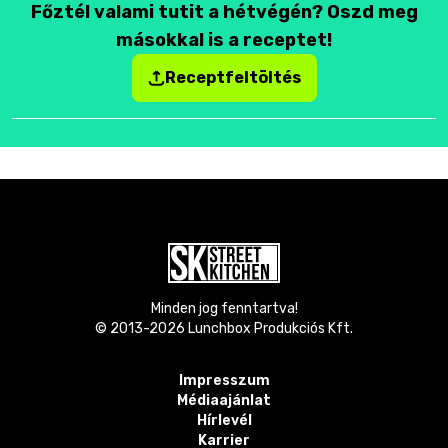
Főztél valami tutit a hétvégén? Oszd meg
másokkal is a receptet!
Receptfeltöltés
Minden jog fenntartva!
© 2013-
2026
Lunchbox Produkciós Kft.
Impresszum
Médiaajánlat
Hírlevél
Karrier