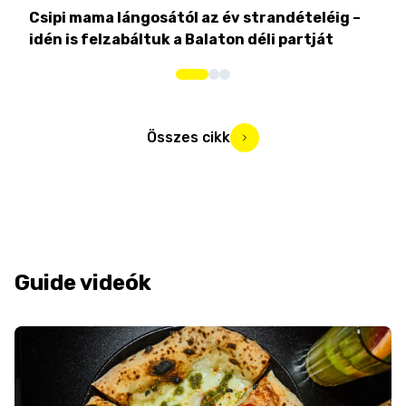
Csipi mama lángosától az év strandételéig –
Ez 
idén is felzabáltuk a Balaton déli partját
tor
Összes cikk
Guide videók