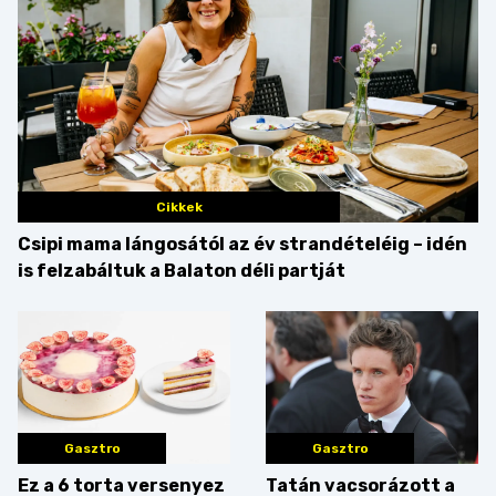
Cikkek
Csipi mama lángosától az év strandételéig – idén
is felzabáltuk a Balaton déli partját
Gasztro
Gasztro
Ez a 6 torta versenyez
Tatán vacsorázott a