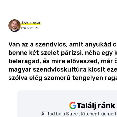
Árvai
Dániel
2025. 08. 11.
Van az a szendvics, amit anyukád c
benne két szelet párizsi, néha egy 
beleragad, és mire előveszed, már
magyar szendvicskultúra kicsit eze
szólva elég szomorú tengelyen raga
Találj rán
Állítsd be a Street Kitchent kiemel