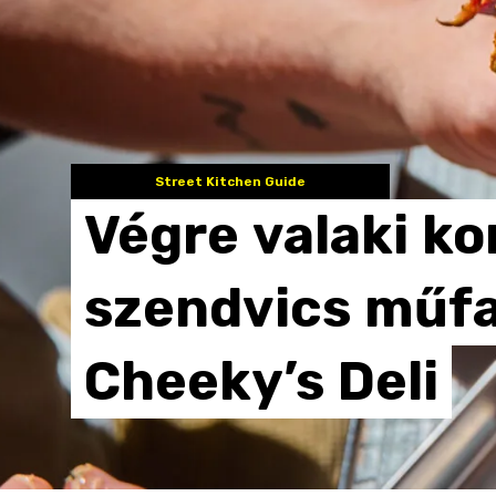
Street Kitchen Guide
Végre
valaki
ko
szendvics
műfa
Cheeky’s
Deli