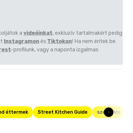
koljátok a
videóinkat
, exkluzív tartalmakért pedig
et
Instagramon
és
Tiktokon
! Ha nem éritek be
rest
-profilunk, vagy a naponta izgalmas
od éttermek
Street Kitchen Guide
szendvics
b