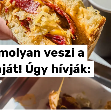
molyan
veszi
a
ját!
Úgy
hívják: