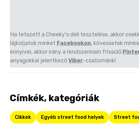
Ha tetszett a Cheeky's deli tesztelése, akkor csek
lájkoljatok minket
Facebookon
, kövessetek mink
ennyivel, akkor irány a rendszeresen frissülő
Pinte
anyagokkal jelentkező
Viber
-csatornánk!
Címkék, kategóriák
Cikkek
Egyéb street food helyek
Street fo