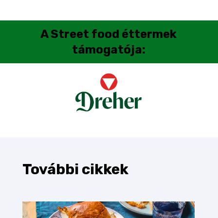
A
Street food éttermek
támogatója:
További cikkek