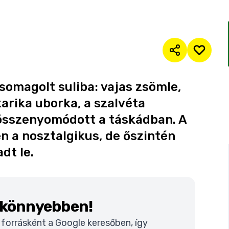
somagolt suliba: vajas zsömle,
karika uborka, a szalvéta
 összenyomódott a táskádban. A
n a nosztalgikus, de őszintén
dt le.
k könnyebben!
t forrásként a Google keresőben, így