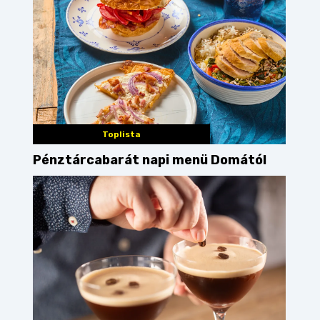
Toplista
Pénztárcabarát napi menü Domától