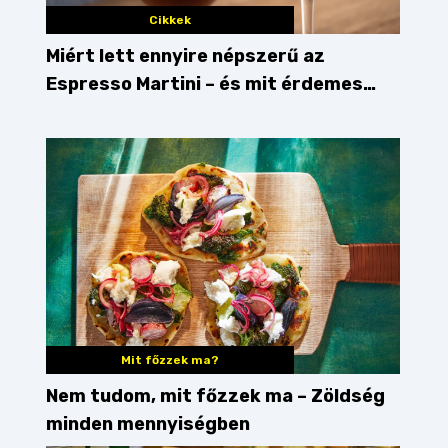
Cikkek
Miért lett ennyire népszerű az
Espresso Martini – és mit érdemes
enni mellé?
Mit főzzek ma?
udapest
budapesti street food
Nem tudom, mit főzzek ma – Zöldség
minden mennyiségben