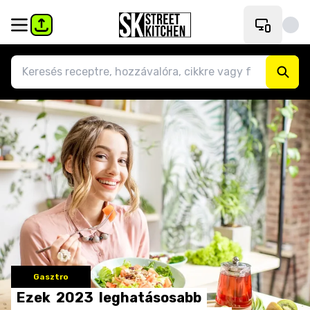
Gasztro
Ezek
2023
leghatásosabb