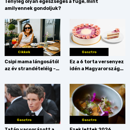
Tényleg olyan egészséges a füge, mint
amilyennek gondoljuk?
Cikkek
Gasztro
Csipi mama lángosától
Ez a 6 torta versenyez
az év strandételéig –
idén a Magyarország
idén is felzabáltuk a
tortája címért
Balaton déli partját
Gasztro
Gasztro
Tatán vacsorázott a
Ezek lettek 2026