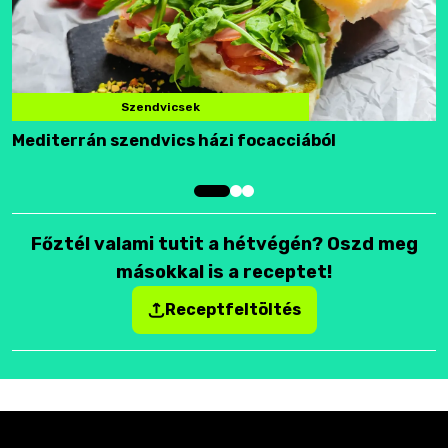
Szendvicsek
Mediterrán szendvics házi focacciából
F
Főztél valami tutit a hétvégén? Oszd meg
másokkal is a receptet!
Receptfeltöltés