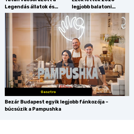
Legendás állatok és
legjobb balatoni
megfigyelésük sztárja!
strandételei –
végigkóstoltuk a
győzteseket
Gasztro
Bezár Budapest egyik legjobb fánkozója –
búcsúzik a Pampushka