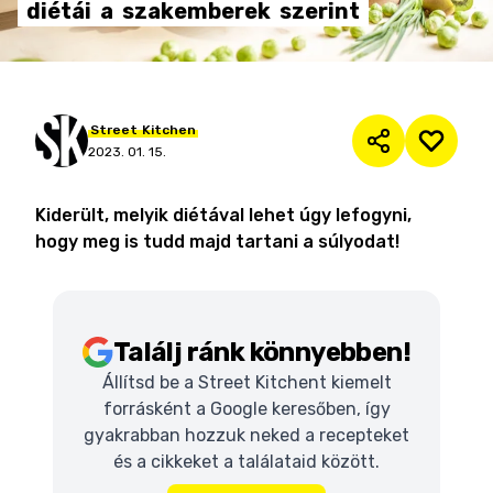
diétái
a
szakemberek
szerint
Street
Kitchen
2023. 01. 15.
Kiderült, melyik diétával lehet úgy lefogyni,
hogy meg is tudd majd tartani a súlyodat!
Találj ránk könnyebben!
Állítsd be a Street Kitchent kiemelt
forrásként a Google keresőben, így
gyakrabban hozzuk neked a recepteket
és a cikkeket a találataid között.