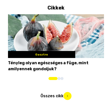
Cikkek
Gasztro
Tényleg olyan egészséges a füge, mint
Csi
amilyennek gondoljuk?
idén
Összes cikk