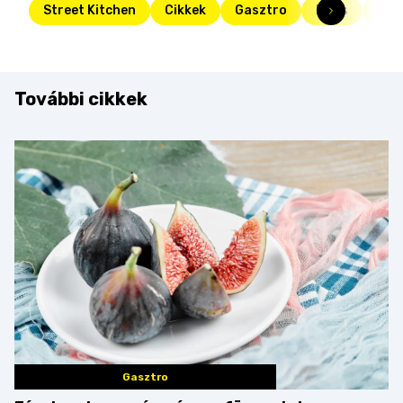
Street Kitchen
Cikkek
Gasztro
Friss
dié
További cikkek
Gasztro