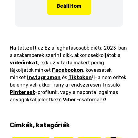
Beállítom
Ha tetszett az Ez a leghatásosabb diéta 2023-ban
a szakemberek szerint cikk, akkor csekkoljátok a
videóinkat
, exkluzív tartalmakért pedig
lájkoljatok minket
Facebookon
, kövessetek
minket
Instagramon
és
Tiktokon
! Ha nem éritek
be ennyivel, akkor irány a rendszeresen frissülő
Pinterest
-profilunk, vagy a naponta izgalmas
anyagokkal jelentkező
Viber
-csatornánk!
Címkék, kategóriák