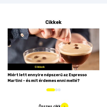
Cikkek
Cikkek
Miért lett ennyire népszerű az Espresso
Nem
Martini – és mit érdemes enni mellé?
men
Összes cikk