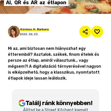
AI,
QR
és
AR
az
étlapon
Kormos
H.
Barbara
2025. 06. 23.
Mi az, ami biztosan nem hiányozhat egy
étteremből? Asztalok, székek, finom ételek és
persze az étlap, amiről választunk… vagy
mégsem?! A digitalizáció térnyerésével nagyon
is elképzelhető, hogy a klasszikus, nyomtatott
étlapok ideje lassan leáldozik.
Találj ránk könnyebben!
Állítsd be a Street Kitchent kiemelt