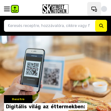
Gasztro
Digitális
világ
az
éttermekben: