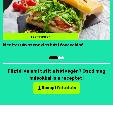
Szendvicsek
Mediterrán szendvics házi focacciából
F
Főztél valami tutit a hétvégén? Oszd meg
másokkal is a receptet!
Receptfeltöltés