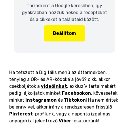
forrásként a Google keresőben, így
gyakrabban hozzuk neked a recepteket
és a cikkeket a találataid között.
Beállítom
Ha tetszett a Digitális menü az éttermekben:
tényleg a QR- és AR-kódoké a jövő? cikk, akkor
csekkoljátok a
videóinkat
, exkluzív tartalmakért
pedig lájkoljatok minket
Facebookon
, kövessetek
minket
Instagramon
és
Tiktokon
! Ha nem éritek
be ennyivel, akkor irány a rendszeresen frissülő
Pinterest
-profilunk, vagy a naponta izgalmas
anyagokkal jelentkező
Viber
-csatornánk!