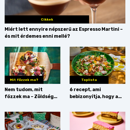
Cikkek
Miért lett ennyire népszerű az Espresso Martini –
és mit érdemes enni mellé?
Mit főzzek ma?
Toplista
Nem tudom, mit
6 recept, ami
főzzek ma – Zöldség
bebizonyítja, hogy a
minden mennyiségben
barack húsok mellé is
zseniális