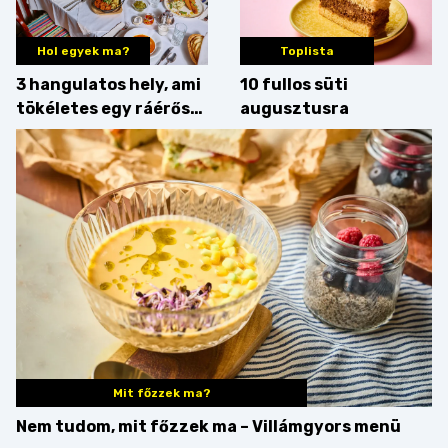
Hol egyek ma?
Toplista
3 hangulatos hely, ami
10 fullos süti
tökéletes egy ráérős
augusztusra
hétvégi ebédhez
Mit főzzek ma?
Nem tudom, mit főzzek ma – Villámgyors menü