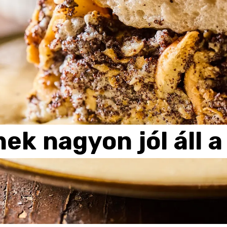
nek
nagyon
jól
áll
a