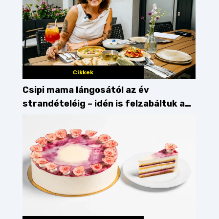
Cikkek
Csipi mama lángosától az év
strandételéig – idén is felzabáltuk a
Balaton déli partját