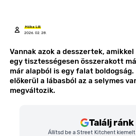
Hóka
Lili
2026. 02. 28.
Vannak azok a desszertek, amikke
egy tisztességesen összerakott má
már alapból is egy falat boldogság. 
előkerül a lábasból az a selymes va
megváltozik.
Találj rán
Állítsd be a Street Kitchent kiemel