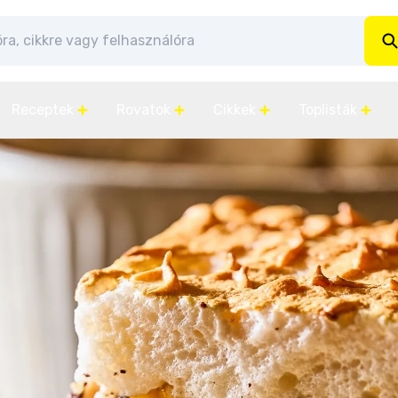
Receptek
Rovatok
Cikkek
Toplisták