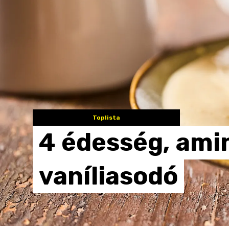
Toplista
4
édesség,
ami
vaníliasodó