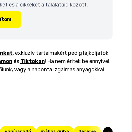
t és a cikkeket a találataid között.
lítom
inkat
, exkluzív tartalmakért pedig lájkoljatok
amon
és
Tiktokon
! Ha nem éritek be ennyivel,
filunk, vagy a naponta izgalmas anyagokkal
vaníliasodó
mákos guba
derelye