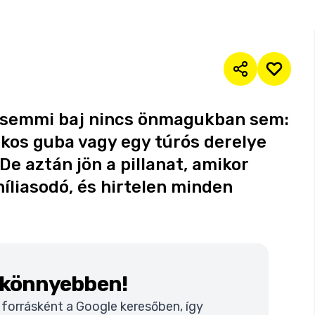
l semmi baj nincs önmagukban sem:
kos guba vagy egy túrós derelye
De aztán jön a pillanat, amikor
níliasodó, és hirtelen minden
k könnyebben!
t forrásként a Google keresőben, így