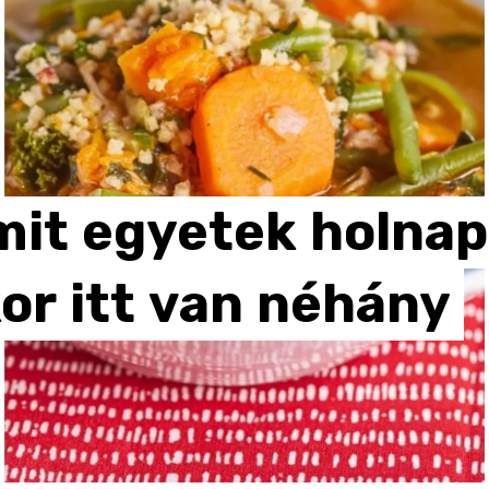
mit
egyetek
holnap
or
itt
van
néhány