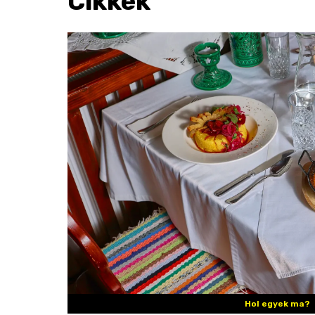
Cikkek
Hol egyek ma?