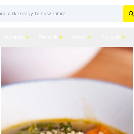
Receptek
Rovatok
Cikkek
Toplisták