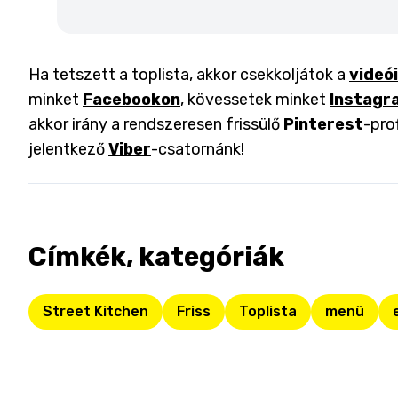
Ha tetszett a toplista, akkor csekkoljátok a
videó
minket
Facebookon
, kövessetek minket
Instagr
akkor irány a rendszeresen frissülő
Pinterest
-pro
jelentkező
Viber
-csatornánk!
Címkék, kategóriák
Street Kitchen
Friss
Toplista
menü