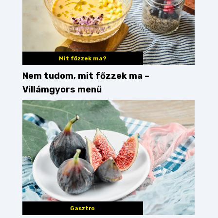
Mit főzzek ma?
Nem tudom, mit főzzek ma –
Villámgyors menü
Gasztro