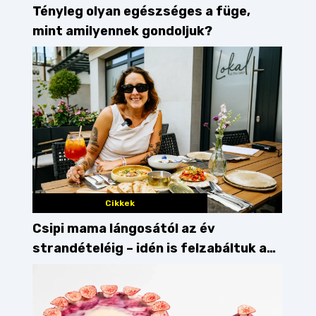
Tényleg olyan egészséges a füge,
mint amilyennek gondoljuk?
Cikkek
Csipi mama lángosától az év
strandételéig – idén is felzabáltuk a
Balaton déli partját