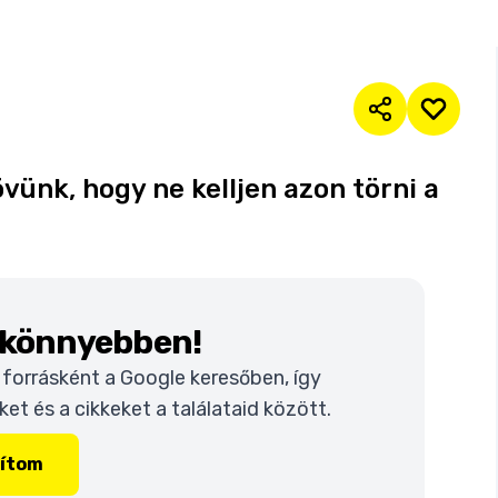
övünk, hogy ne kelljen azon törni a
k könnyebben!
t forrásként a Google keresőben, így
t és a cikkeket a találataid között.
lítom