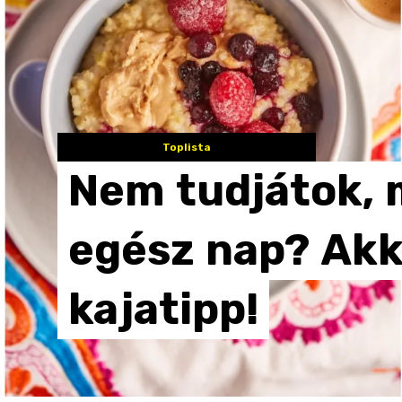
Toplista
Nem
tudjátok,
egész
nap?
Akk
kajatipp!