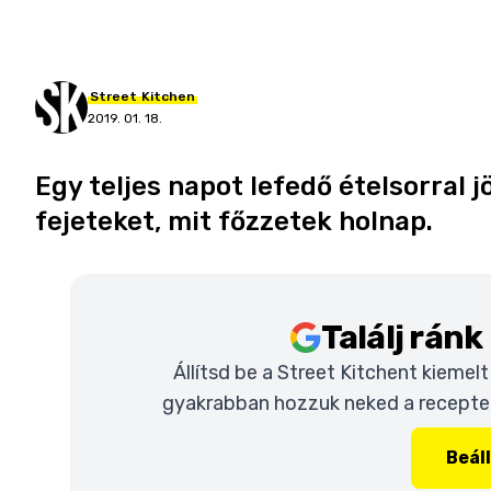
Street
Kitchen
2019. 01. 18.
Egy teljes napot lefedő ételsorral j
fejeteket, mit főzzetek holnap.
Találj rán
Állítsd be a Street Kitchent kiemel
gyakrabban hozzuk neked a recepteke
Beál