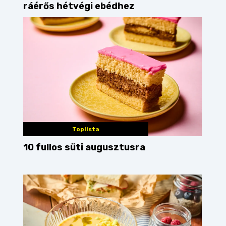
ráérős hétvégi ebédhez
Toplista
10 fullos süti augusztusra