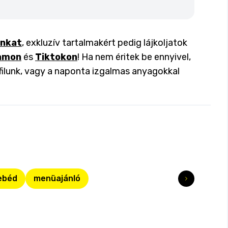
inkat
, exkluzív tartalmakért pedig lájkoljatok
amon
és
Tiktokon
! Ha nem éritek be ennyivel,
filunk, vagy a naponta izgalmas anyagokkal
ebéd
menüajánló