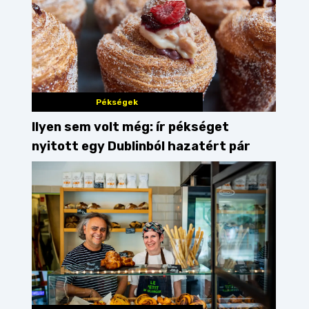
Pékségek
Ilyen sem volt még: ír pékséget
nyitott egy Dublinból hazatért pár