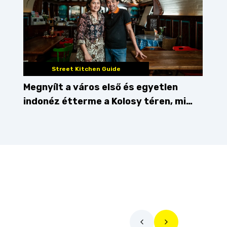
Street Kitchen Guide
Megnyílt a város első és egyetlen
indonéz étterme a Kolosy téren, mi
pedig kipróbáltuk!