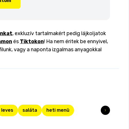
lítom
inkat
, exkluzív tartalmakért pedig lájkoljatok
amon
és
Tiktokon
! Ha nem éritek be ennyivel,
filunk, vagy a naponta izgalmas anyagokkal
leves
saláta
heti menü