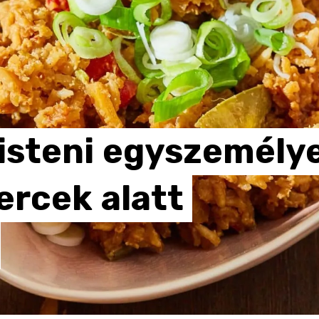
isteni
egyszemély
ercek
alatt