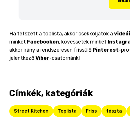
Beál
Ha tetszett a toplista, akkor csekkoljátok a
videó
minket
Facebookon
, kövessetek minket
Instagr
akkor irány a rendszeresen frissülő
Pinterest
-pro
jelentkező
Viber
-csatornánk!
Címkék, kategóriák
Street Kitchen
Toplista
Friss
tészta