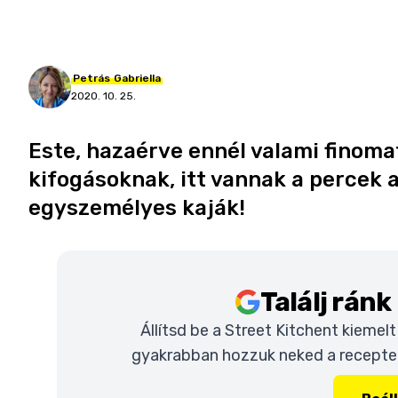
Petrás
Gabriella
2020. 10. 25.
Este, hazaérve ennél valami finoma
kifogásoknak, itt vannak a percek a
egyszemélyes kaják!
Találj rán
Állítsd be a Street Kitchent kiemel
gyakrabban hozzuk neked a recepteke