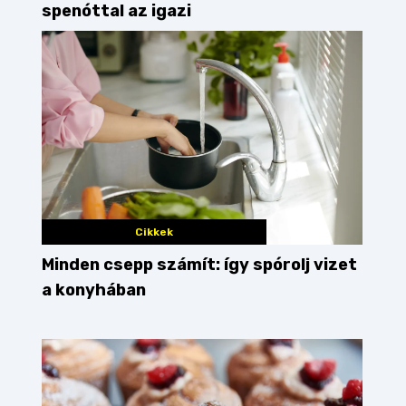
spenóttal az igazi
Cikkek
Minden csepp számít: így spórolj vizet
a konyhában