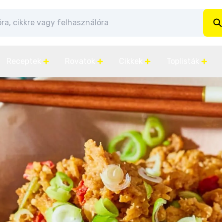
Receptek
Rovatok
Cikkek
Toplisták