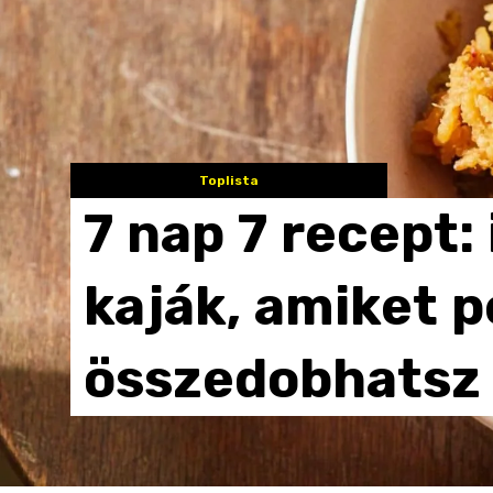
Toplista
7
nap
7
recept:
kaják,
amiket
p
összedobhatsz