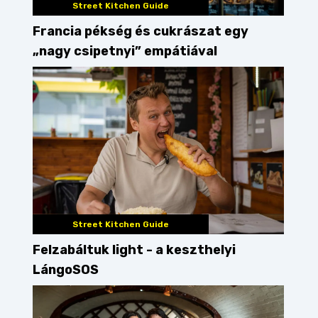
Street Kitchen Guide
Francia pékség és cukrászat egy
„nagy csipetnyi” empátiával
Street Kitchen Guide
Felzabáltuk light - a keszthelyi
LángoSOS