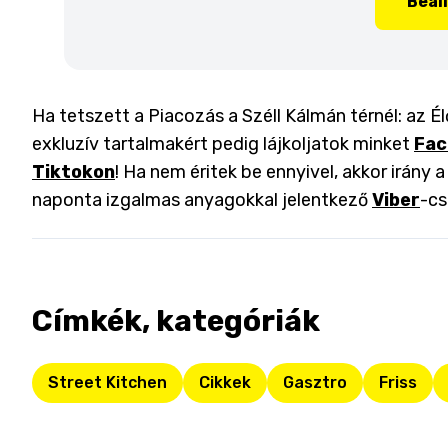
Beál
Ha tetszett a Piacozás a Széll Kálmán térnél: az Él
exkluzív tartalmakért pedig lájkoljatok minket
Fac
Tiktokon
! Ha nem éritek be ennyivel, akkor irány 
naponta izgalmas anyagokkal jelentkező
Viber
-cs
Címkék, kategóriák
Street Kitchen
Cikkek
Gasztro
Friss