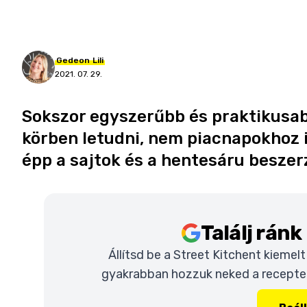
Gedeon
Lili
2021. 07. 29.
Sokszor egyszerűbb és praktikusa
körben letudni, nem piacnapokhoz 
épp a sajtok és a hentesáru beszer
Találj rán
Állítsd be a Street Kitchent kiemel
gyakrabban hozzuk neked a recepteke