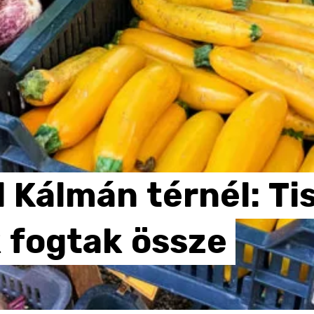
l
Kálmán
térnél:
Ti
k
fogtak
össze