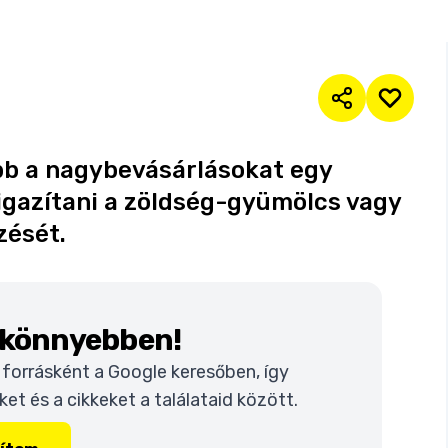
bb a nagybevásárlásokat egy
igazítani a zöldség-gyümölcs vagy
zését.
k könnyebben!
t forrásként a Google keresőben, így
t és a cikkeket a találataid között.