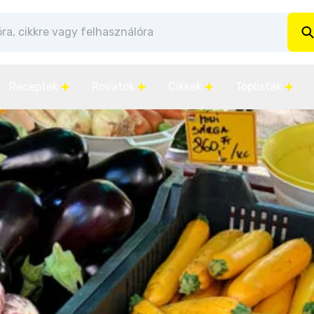
Receptek
Rovatok
Cikkek
Toplisták