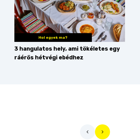
Hol egyek ma?
3 hangulatos hely, ami tökéletes egy
ráérős hétvégi ebédhez