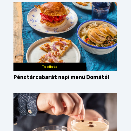
Toplista
Pénztárcabarát napi menü Domától