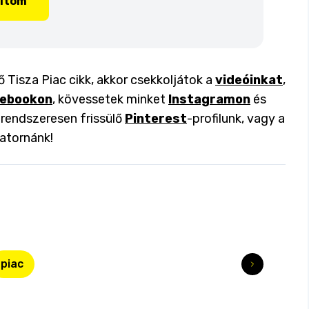
lítom
ő Tisza Piac cikk, akkor csekkoljátok a
videóinkat
,
ebookon
, kövessetek minket
Instagramon
és
a rendszeresen frissülő
Pinterest
-profilunk, vagy a
atornánk!
piac