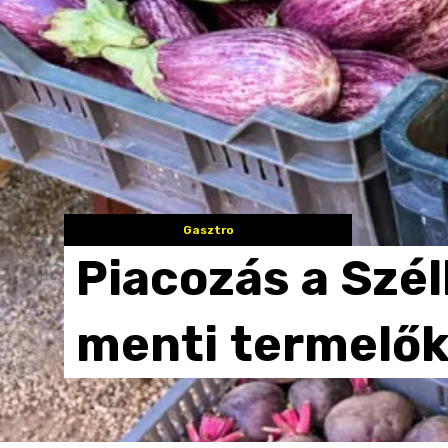
Gasztro
Piacozás
a
Szél
menti
termelő