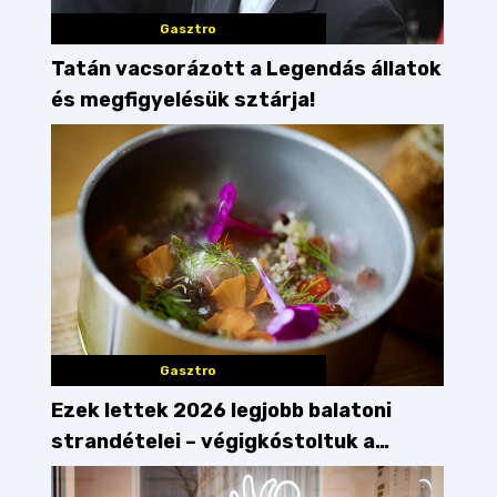
Gasztro
Tatán vacsorázott a Legendás állatok
és megfigyelésük sztárja!
Gasztro
Ezek lettek 2026 legjobb balatoni
strandételei – végigkóstoltuk a
győzteseket