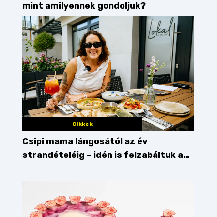
mint amilyennek gondoljuk?
Cikkek
Csipi mama lángosától az év
strandételéig – idén is felzabáltuk a
Balaton déli partját