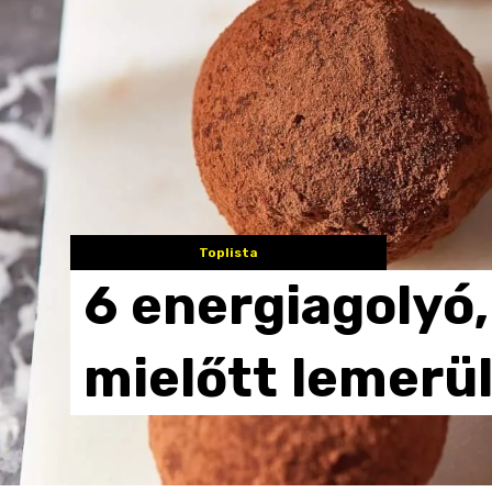
Toplista
6
energiagolyó,
mielőtt
lemerül