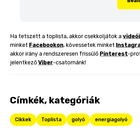
Beál
Ha tetszett a toplista, akkor csekkoljátok a
videó
minket
Facebookon
, kövessetek minket
Instagr
akkor irány a rendszeresen frissülő
Pinterest
-pro
jelentkező
Viber
-csatornánk!
Címkék, kategóriák
Cikkek
Toplista
golyó
energiagolyó