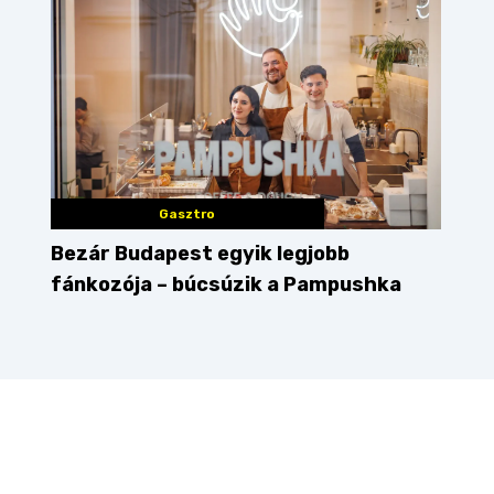
Gasztro
Bezár Budapest egyik legjobb
fánkozója – búcsúzik a Pampushka