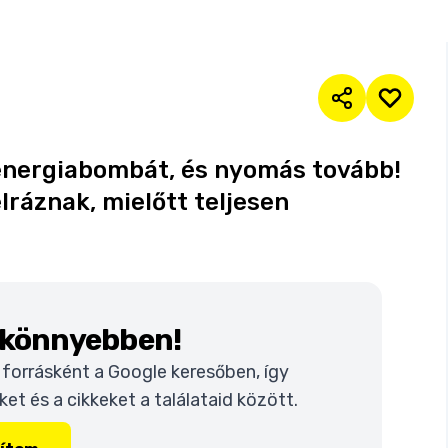
 energiabombát, és nyomás tovább!
lráznak, mielőtt teljesen
k könnyebben!
t forrásként a Google keresőben, így
t és a cikkeket a találataid között.