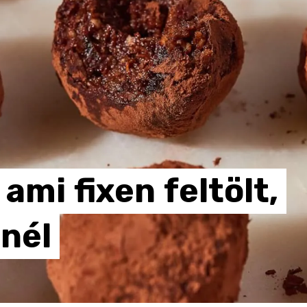
ami
fixen
feltölt,
nél