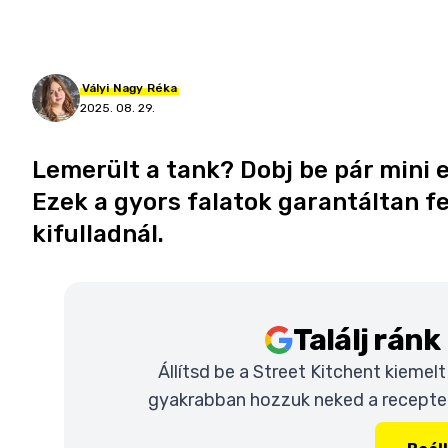
Vályi
Nagy
Réka
2025. 08. 29.
Lemerült a tank? Dobj be pár mini
Ezek a gyors falatok garantáltan fe
kifulladnál.
Találj rán
Állítsd be a Street Kitchent kiemel
gyakrabban hozzuk neked a recepteke