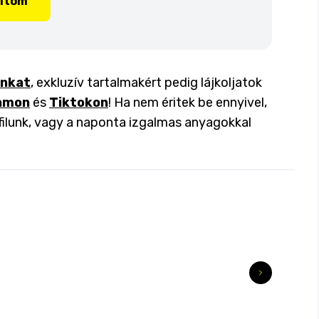
lítom
inkat
, exkluzív tartalmakért pedig lájkoljatok
amon
és
Tiktokon
! Ha nem éritek be ennyivel,
filunk, vagy a naponta izgalmas anyagokkal