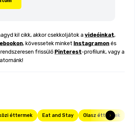
lítom
agyd ki! cikk, akkor csekkoljátok a
videóinkat
,
ebookon
, kövessetek minket
Instagramon
és
a rendszeresen frissülő
Pinterest
-profilunk, vagy a
atornánk!
özi éttermek
Eat and Stay
Olasz éttermek
Fr