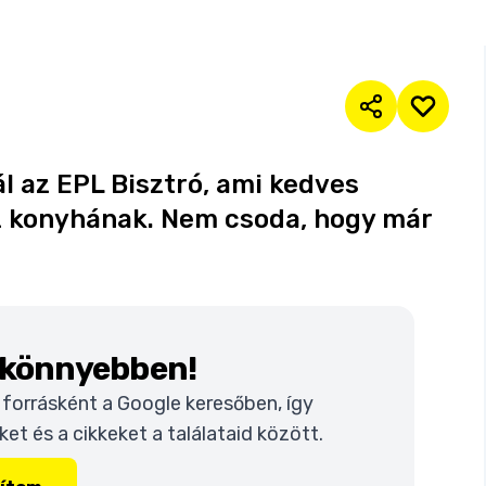
l az EPL Bisztró, ami kedves
sz konyhának. Nem csoda, hogy már
k könnyebben!
t forrásként a Google keresőben, így
t és a cikkeket a találataid között.