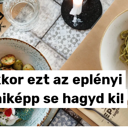
kor
ezt
az
eplényi
iképp
se
hagyd
ki!