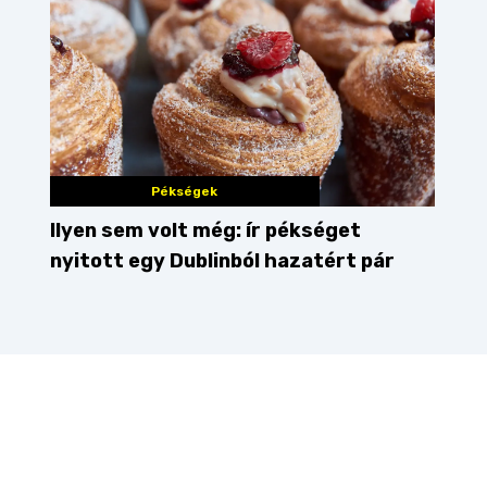
Pékségek
Ilyen sem volt még: ír pékséget
nyitott egy Dublinból hazatért pár