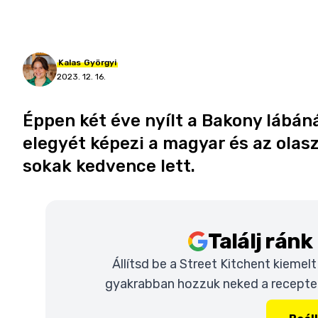
Kalas
Györgyi
2023. 12. 16.
Éppen két éve nyílt a Bakony lábáná
elegyét képezi a magyar és az ola
sokak kedvence lett.
Találj rán
Állítsd be a Street Kitchent kiemel
gyakrabban hozzuk neked a recepteke