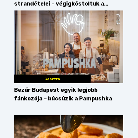
strandételei – végigkóstoltuk a
győzteseket
Gasztro
Bezár Budapest egyik legjobb
fánkozója – búcsúzik a Pampushka
iss
Street Kitchen Guide
pizza
magyaros
b