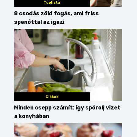
Toplista
8 csodás zöld fogás, ami friss
spenóttal az igazi
Cikkek
Minden csepp számít: így spórolj vizet
a konyhában