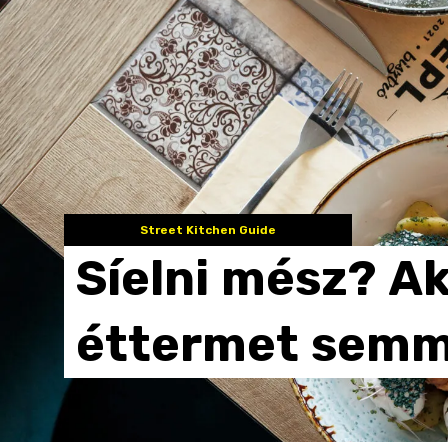
Street Kitchen Guide
Síelni
mész?
Ak
éttermet
semm