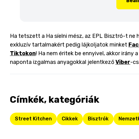
Beál
Ha tetszett a Ha síelni mész, az EPL Bisztró-t ne h
exkluzív tartalmakért pedig lájkoljatok minket
Fac
Tiktokon
! Ha nem éritek be ennyivel, akkor irány 
naponta izgalmas anyagokkal jelentkező
Viber
-cs
Címkék, kategóriák
Street Kitchen
Cikkek
Bisztrók
Nemzetk