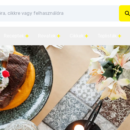
Receptek
Rovatok
Cikkek
Toplisták