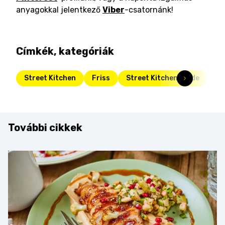
anyagokkal jelentkező
Viber
-csatornánk!
Címkék, kategóriák
Street Kitchen
Friss
Street Kitchen Guide
eb
További cikkek