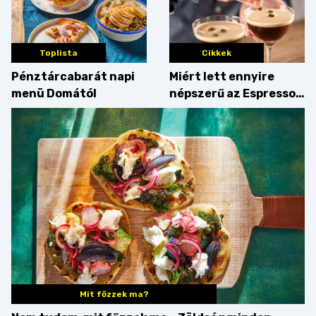
Toplista
Cikkek
Pénztárcabarát napi
Miért lett ennyire
menü Domától
népszerű az Espresso
Martini – és mit
érdemes enni mellé?
Mit főzzek ma?