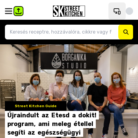
Street Kitchen Guide
Újraindult
az
Etesd
a
dokit!
program,
ami
meleg
étellel
segíti
az
egészségügyi