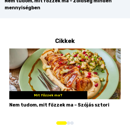
Nem tudom, mit főzzek ma – Zöldség minden
mennyiségben
Cikkek
Mit főzzek ma?
Nem tudom, mit főzzek ma – Szójás sztori
Ame
bos