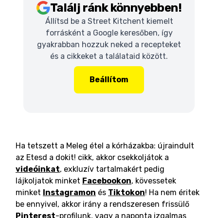
Találj ránk könnyebben!
Állítsd be a Street Kitchent kiemelt
forrásként a Google keresőben, így
gyakrabban hozzuk neked a recepteket
és a cikkeket a találataid között.
Beállítom
Ha tetszett a Meleg étel a kórházakba: újraindult
az Etesd a dokit! cikk, akkor csekkoljátok a
videóinkat
, exkluzív tartalmakért pedig
lájkoljatok minket
Facebookon
, kövessetek
minket
Instagramon
és
Tiktokon
! Ha nem éritek
be ennyivel, akkor irány a rendszeresen frissülő
Pinterest
-profilunk, vagy a naponta izgalmas