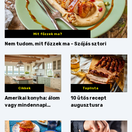
Mit főzzek ma?
Nem tudom, mit főzzek ma – Szójás sztori
Cikkek
Toplista
Amerikai konyha: álom
10 ütős recept
vagy mindennapi
augusztusra
bosszúság? Mutatjuk
az érveket