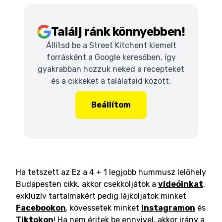
Találj ránk könnyebben!
Állítsd be a Street Kitchent kiemelt
forrásként a Google keresőben, így
gyakrabban hozzuk neked a recepteket
és a cikkeket a találataid között.
Beállítom
Ha tetszett az Ez a 4 + 1 legjobb hummusz lelőhely
Budapesten cikk, akkor csekkoljátok a
videóinkat
,
exkluzív tartalmakért pedig lájkoljatok minket
Facebookon
, kövessetek minket
Instagramon
és
Tiktokon
! Ha nem éritek be ennyivel, akkor irány a