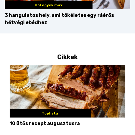
Hol egyek ma?
3 hangulatos hely, ami tökéletes egy ráérős
hétvégi ebédhez
Cikkek
Toplista
10 ütős recept augusztusra
Pén