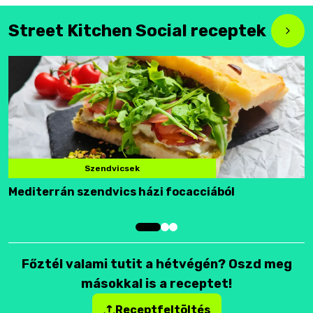
Street Kitchen Social receptek
Szendvicsek
Mediterrán szendvics házi focacciából
F
Főztél valami tutit a hétvégén? Oszd meg
másokkal is a receptet!
Receptfeltöltés