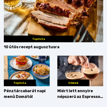
Toplista
10 ütős recept augusztusra
Toplista
Cikkek
Pénztárcabarát napi
Miért lett ennyire
menü Domától
népszerű az Espresso
Martini – és mit