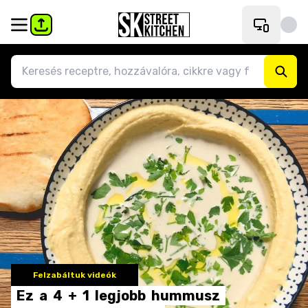
Felzabáltuk videók
Ez
a
4
+
1
legjobb
hummusz