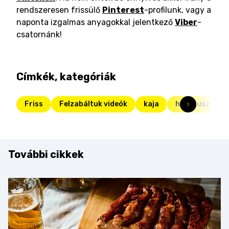
rendszeresen frissülő
Pinterest
-profilunk, vagy a
naponta izgalmas anyagokkal jelentkező
Viber
-
csatornánk!
Címkék, kategóriák
Friss
Felzabáltuk videók
kaja
hummusz
További cikkek