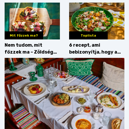
érdemes enni mellé?
Mit főzzek ma?
Toplista
Nem tudom, mit
6 recept, ami
főzzek ma – Zöldség
bebizonyítja, hogy a
minden mennyiségben
barack húsok mellé is
zseniális