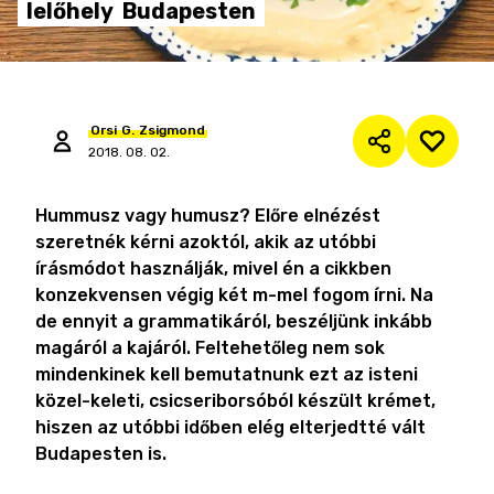
lelőhely
Budapesten
Orsi
G.
Zsigmond
2018. 08. 02.
Hummusz vagy humusz? Előre elnézést
szeretnék kérni azoktól, akik az utóbbi
írásmódot használják, mivel én a cikkben
konzekvensen végig két m-mel fogom írni. Na
de ennyit a grammatikáról, beszéljünk inkább
magáról a kajáról. Feltehetőleg nem sok
mindenkinek kell bemutatnunk ezt az isteni
közel-keleti, csicseriborsóból készült krémet,
hiszen az utóbbi időben elég elterjedtté vált
Budapesten is.