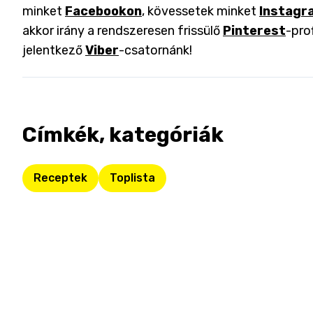
minket
Facebookon
, kövessetek minket
Instagr
akkor irány a rendszeresen frissülő
Pinterest
-pro
jelentkező
Viber
-csatornánk!
Címkék, kategóriák
Receptek
Toplista