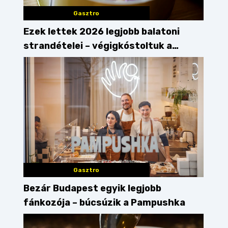
Gasztro
Ezek lettek 2026 legjobb balatoni
strandételei – végigkóstoltuk a
győzteseket
Gasztro
Bezár Budapest egyik legjobb
fánkozója – búcsúzik a Pampushka