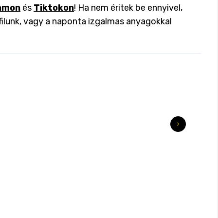
amon
és
Tiktokon
! Ha nem éritek be ennyivel,
filunk, vagy a naponta izgalmas anyagokkal