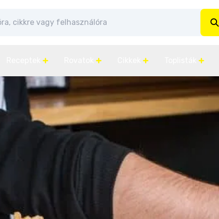
Receptek
Rovatok
Cikkek
Toplisták