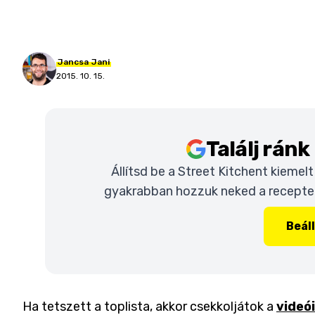
Jancsa
Jani
2015. 10. 15.
Találj rán
Állítsd be a Street Kitchent kiemel
gyakrabban hozzuk neked a recepteke
Beál
Ha tetszett a toplista, akkor csekkoljátok a
videó