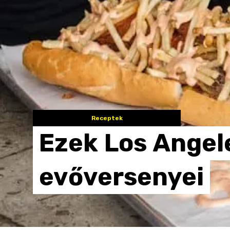
Receptek
Ezek
Los
Angel
evőversenyei