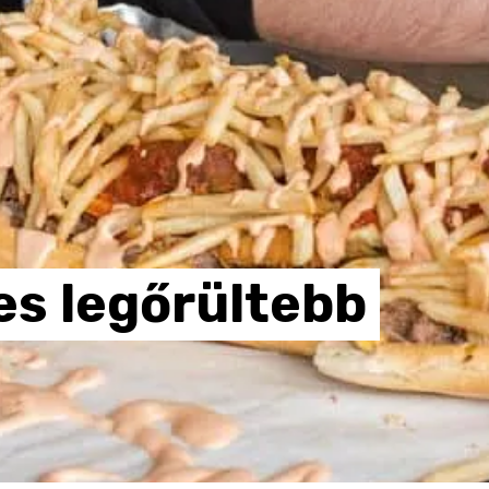
es
legőrültebb