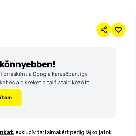
k könnyebben!
t forrásként a Google keresőben, így
t és a cikkeket a találataid között.
lítom
inkat
, exkluzív tartalmakért pedig lájkoljatok