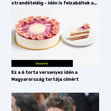
strandételéig – idén is felzabáltuk a
Balaton déli partját
Gasztro
Ez a 6 torta versenyez idén a
Magyarország tortája címért