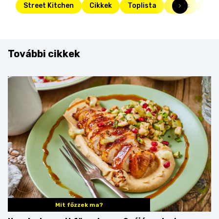
Street Kitchen
Cikkek
Toplista
Friss
fán
További cikkek
Mit főzzek ma?