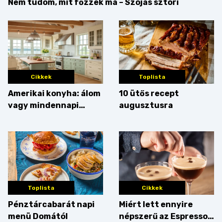
Nem tudom, mit főzzek ma – Szójás sztori
Cikkek
Toplista
Amerikai konyha: álom
10 ütős recept
vagy mindennapi
augusztusra
bosszúság? Mutatjuk
az érveket
Toplista
Cikkek
Pénztárcabarát napi
Miért lett ennyire
menü Domától
népszerű az Espresso