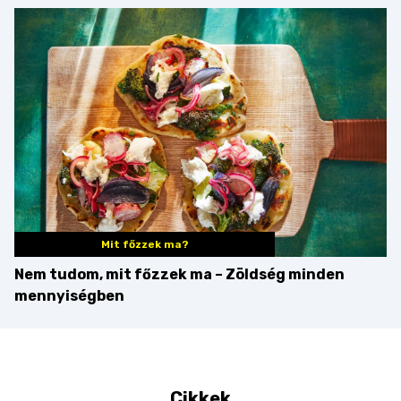
Martini – és mit
érdemes enni mellé?
Mit főzzek ma?
Nem tudom, mit főzzek ma – Zöldség minden
mennyiségben
Cikkek