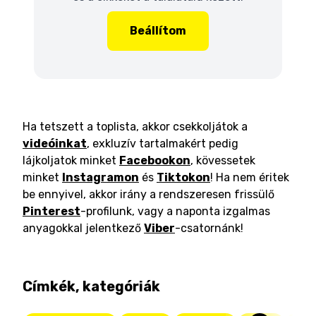
Beállítom
Ha tetszett a toplista, akkor csekkoljátok a
videóinkat
, exkluzív tartalmakért pedig
lájkoljatok minket
Facebookon
, kövessetek
minket
Instagramon
és
Tiktokon
! Ha nem éritek
be ennyivel, akkor irány a rendszeresen frissülő
Pinterest
-profilunk, vagy a naponta izgalmas
anyagokkal jelentkező
Viber
-csatornánk!
Címkék, kategóriák