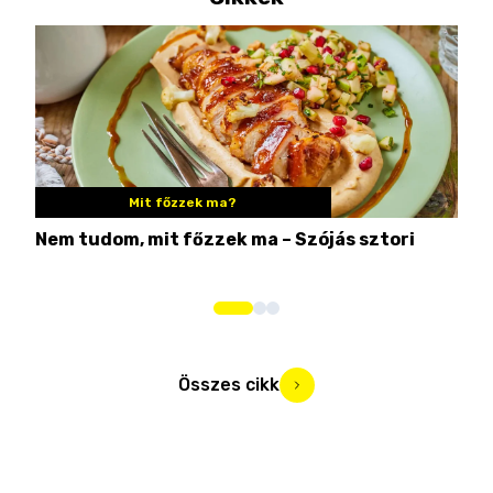
Mit főzzek ma?
Nem tudom, mit főzzek ma – Szójás sztori
Ame
bos
Összes cikk