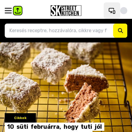
Cikkek
10
süti
februárra,
hogy
tuti
jól