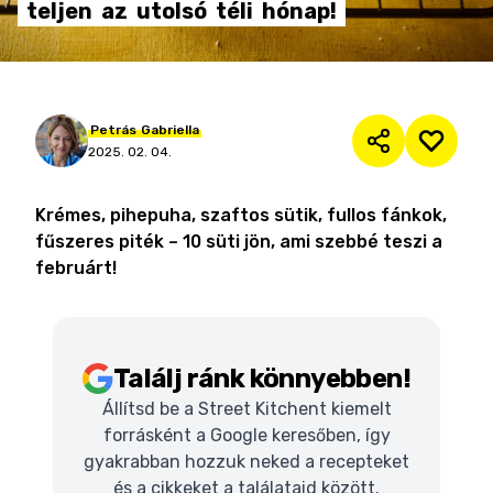
teljen
az
utolsó
téli
hónap!
Petrás
Gabriella
2025. 02. 04.
Krémes, pihepuha, szaftos sütik, fullos fánkok,
fűszeres piték – 10 süti jön, ami szebbé teszi a
februárt!
Találj ránk könnyebben!
Állítsd be a Street Kitchent kiemelt
forrásként a Google keresőben, így
gyakrabban hozzuk neked a recepteket
és a cikkeket a találataid között.