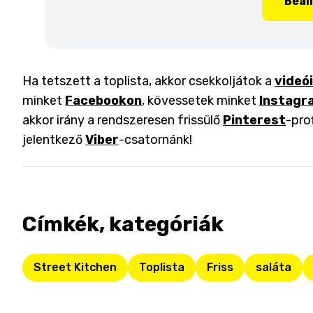
Beál
Ha tetszett a toplista, akkor csekkoljátok a
videó
minket
Facebookon
, kövessetek minket
Instagr
akkor irány a rendszeresen frissülő
Pinterest
-pro
jelentkező
Viber
-csatornánk!
Címkék, kategóriák
Street Kitchen
Toplista
Friss
saláta