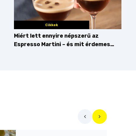
Cikkek
Miért lett ennyire népszerű az
Espresso Martini – és mit érdemes
enni mellé?