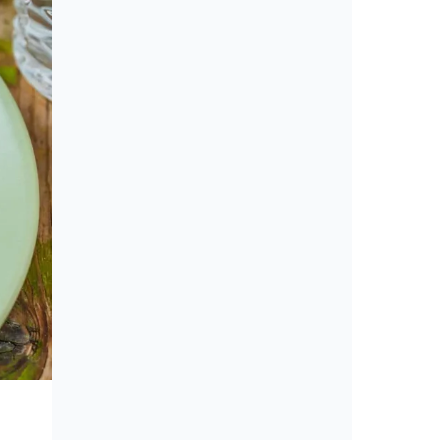
Cikkek
Amerikai konyha: álom vagy min
érveket