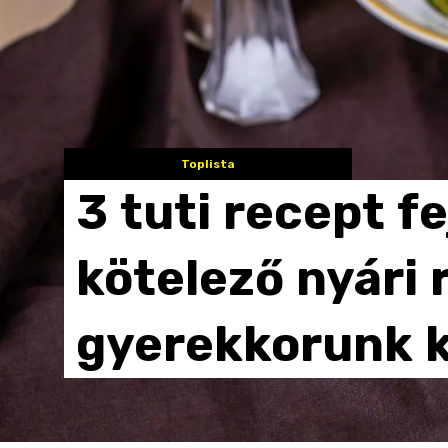
Toplista
3
tuti
recept
fe
kötelező
nyári
gyerekkorunk