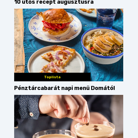
10 ütős recept augusztusra
Toplista
Pénztárcabarát napi menü Domától