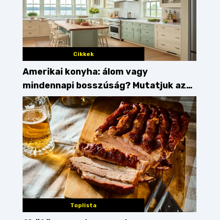
Cikkek
Amerikai konyha: álom vagy
mindennapi bosszúság? Mutatjuk az
érveket
Toplista