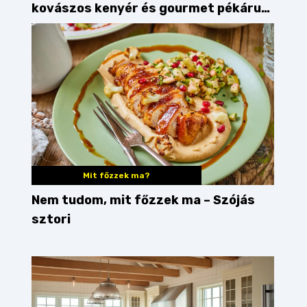
kovászos kenyér és gourmet pékáruk
Palkonyán
Mit főzzek ma?
Nem tudom, mit főzzek ma – Szójás
sztori