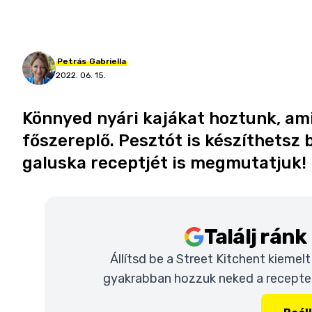
Petrás
Gabriella
2022. 06. 15.
Könnyed nyári kajákat hoztunk, ami
főszereplő. Pesztót is készíthetsz b
galuska receptjét is megmutatjuk!
Találj rán
Állítsd be a Street Kitchent kiemel
gyakrabban hozzuk neked a recepteke