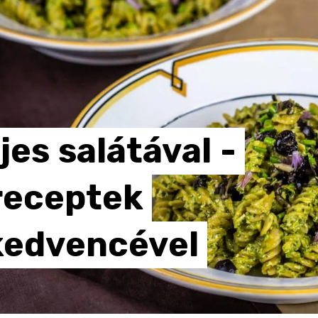
jes
salátával
-
receptek
kedvencével