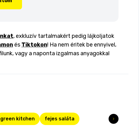
lítom
inkat
, exkluzív tartalmakért pedig lájkoljatok
amon
és
Tiktokon
! Ha nem éritek be ennyivel,
filunk, vagy a naponta izgalmas anyagokkal
green kitchen
fejes saláta