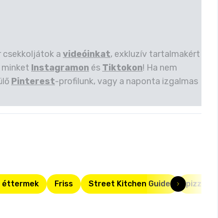
r csekkoljátok a
videóinkat
, exkluzív tartalmakért
 minket
Instagramon
és
Tiktokon
! Ha nem
ülő
Pinterest
-profilunk, vagy a naponta izgalmas
z éttermek
Friss
Street Kitchen Guide
pizza