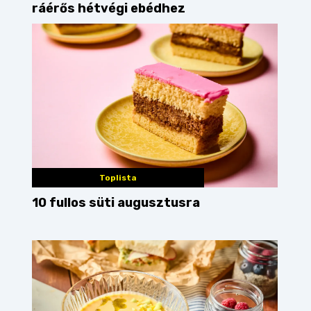
ráérős hétvégi ebédhez
Toplista
10 fullos süti augusztusra