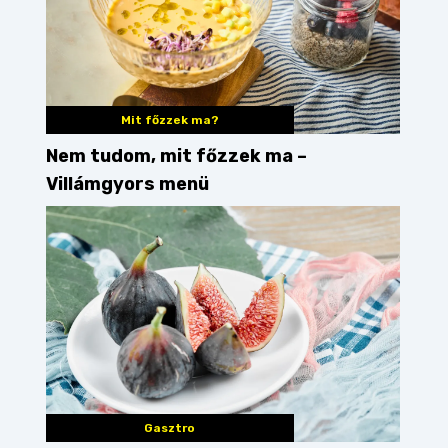
Mit főzzek ma?
Nem tudom, mit főzzek ma –
Villámgyors menü
budapest
tonhal
koktél
tenger gyümölcsei
Gasztro