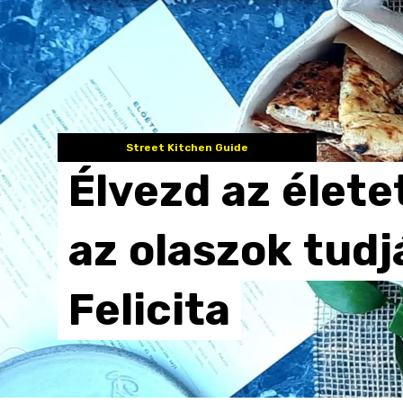
Street Kitchen Guide
Élvezd
az
élete
az
olaszok
tudj
Felicita