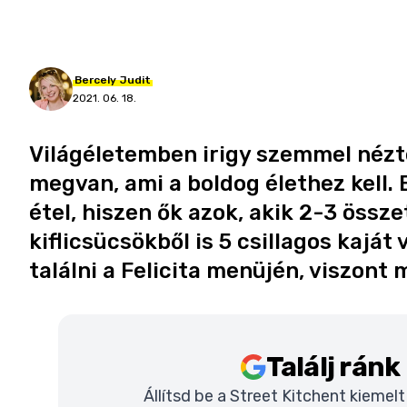
Bercely
Judit
2021. 06. 18.
Világéletemben irigy szemmel nézt
megvan, ami a boldog élethez kell. 
étel, hiszen ők azok, akik 2-3 öss
kiflicsücsökből is 5 csillagos kajá
találni a Felicita menüjén, viszont
Találj rán
Állítsd be a Street Kitchent kiemel