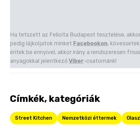
Ha tetszett az Felicita Budapest tesztelése, akko
pedig lájkoljatok minket
Facebookon
, kövessetek
éritek be ennyivel, akkor irány a rendszeresen friss
anyagokkal jelentkező
Viber
-csatornánk!
Címkék, kategóriák
Street Kitchen
Nemzetközi éttermek
Olas