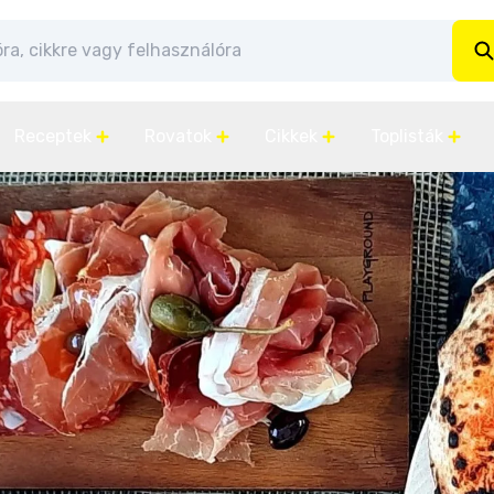
Receptek
Rovatok
Cikkek
Toplisták