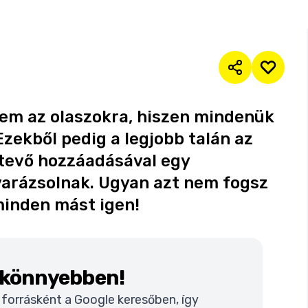
em az olaszokra, hiszen mindenük
Ezekből pedig a legjobb talán az
zetevő hozzáadásával egy
t varázsolnak. Ugyan azt nem fogsz
 minden mást igen!
k könnyebben!
t forrásként a Google keresőben, így