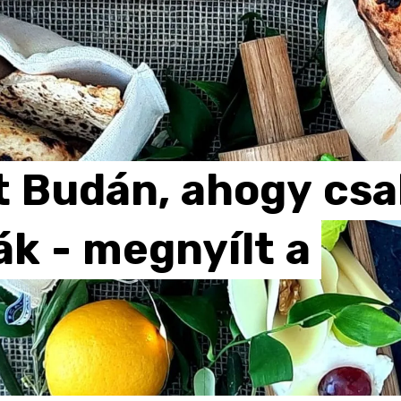
t
Budán,
ahogy
csa
ák
-
megnyílt
a