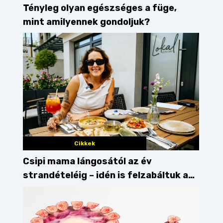
Tényleg olyan egészséges a füge,
mint amilyennek gondoljuk?
Cikkek
Csipi mama lángosától az év
strandételéig – idén is felzabáltuk a
Balaton déli partját