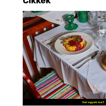
Cikkek
Hol egyek ma?