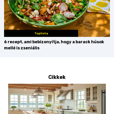
Toplista
6 recept, ami bebizonyítja, hogy a barack húsok
mellé is zseniális
Cikkek