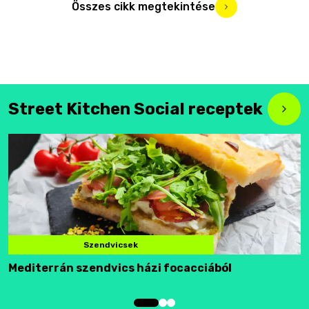
Összes cikk megtekintése
Street Kitchen Social receptek
Szendvicsek
Mediterrán szendvics házi focacciából
F