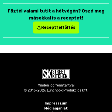
Főztél valami tutit a hétvégén? Oszd meg
másokkal is a receptet!
Receptfeltöltés
Minden jog fenntartva!
© 2013-
2026
Lunchbox Produkciós Kft.
Impresszum
Médiaajánlat