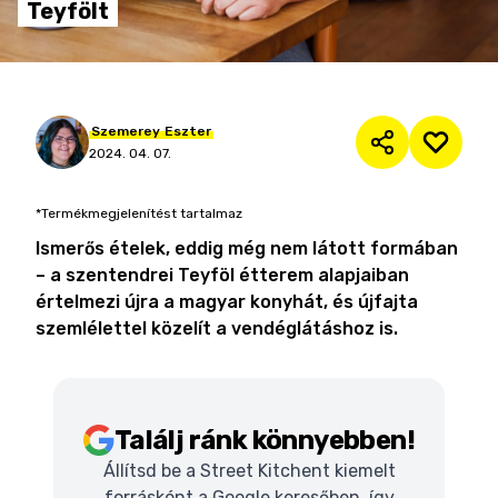
Teyfölt
Szemerey
Eszter
2024. 04. 07.
*Termékmegjelenítést tartalmaz
Ismerős ételek, eddig még nem látott formában
– a szentendrei Teyföl étterem alapjaiban
értelmezi újra a magyar konyhát, és újfajta
szemlélettel közelít a vendéglátáshoz is.
Találj ránk könnyebben!
Állítsd be a Street Kitchent kiemelt
forrásként a Google keresőben, így