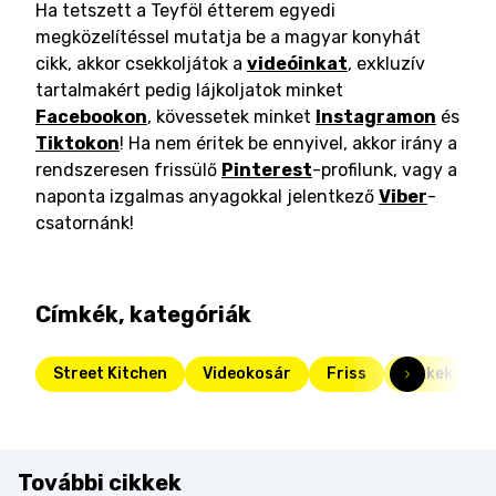
Ha tetszett a Teyföl étterem egyedi
megközelítéssel mutatja be a magyar konyhát
cikk, akkor csekkoljátok a
videóinkat
, exkluzív
tartalmakért pedig lájkoljatok minket
Facebookon
, kövessetek minket
Instagramon
és
Tiktokon
! Ha nem éritek be ennyivel, akkor irány a
rendszeresen frissülő
Pinterest
-profilunk, vagy a
naponta izgalmas anyagokkal jelentkező
Viber
-
csatornánk!
Címkék, kategóriák
Street Kitchen
Videokosár
Friss
Cikkek
További cikkek