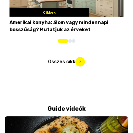
Cikkek
Amerikai konyha: álom vagy mindennapi
10 
bosszúság? Mutatjuk az érveket
Összes cikk
Guide videók