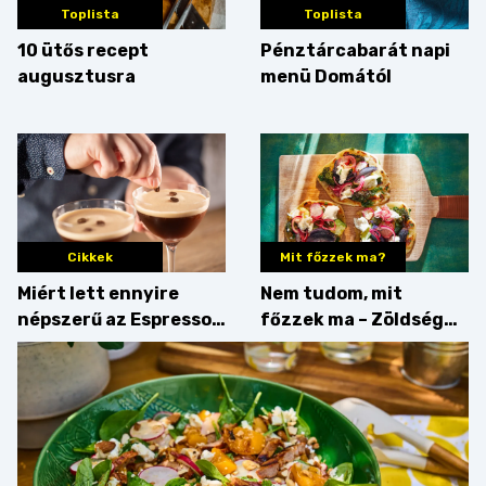
Toplista
Toplista
10 ütős recept
Pénztárcabarát napi
augusztusra
menü Domától
Cikkek
Mit főzzek ma?
Miért lett ennyire
Nem tudom, mit
népszerű az Espresso
főzzek ma – Zöldség
Martini – és mit
minden mennyiségben
érdemes enni mellé?