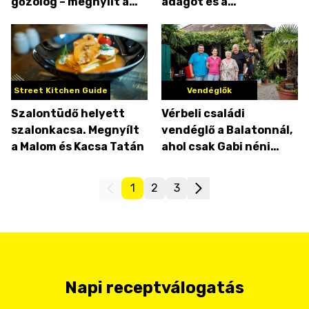
gőzölög – megnyílt a
adagot és a
Puli és Juhász!
csárdahangulatot a
hévízi Teri Mamánál
keresd
Street Kitchen Guide
Vendéglők
Szalontüdő helyett
Vérbeli családi
szalonkacsa. Megnyílt
vendéglő a Balatonnál,
a Malom és Kacsa Tatán
ahol csak Gabi néni
készítheti a
májgaluskát
1
2
3
Napi receptválogatás