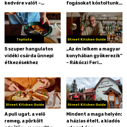
kedvére valót –
fogásokat kóstoltunk
felzabáltuk a Time Out
Budapest legújabb
Marketet!
vega éttermében
Toplista
Street Kitchen Guide
5 szuper hangulatos
„Az én lelkem a magyar
vidéki csárda ünnepi
konyhában gyökerezik”
étkezésekhez
– Rákóczi Feri
éttermében jártunk
Street Kitchen Guide
Street Kitchen Guide
A puli ugat, a velő
Mindent a maga helyén:
remeg, a pörkölt
a házias ételt, a kiadós