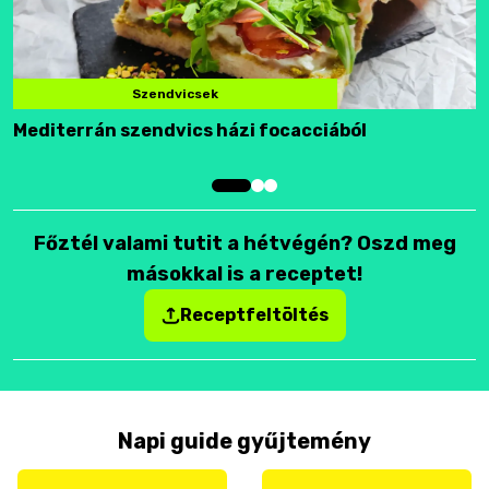
Szendvicsek
Mediterrán szendvics házi focacciából
F
Főztél valami tutit a hétvégén? Oszd meg
másokkal is a receptet!
Receptfeltöltés
Napi guide gyűjtemény