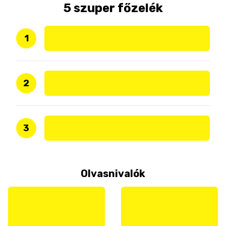
5 szuper főzelék
1
2
3
Olvasnivalók