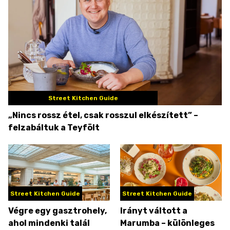
Street Kitchen Guide
„Nincs rossz étel, csak rosszul elkészített” –
felzabáltuk a Teyfölt
Street Kitchen Guide
Street Kitchen Guide
Végre egy gasztrohely,
Irányt váltott a
ahol mindenki talál
Marumba – különleges