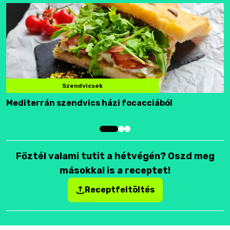
Szendvicsek
Mediterrán szendvics házi focacciából
F
Főztél valami tutit a hétvégén? Oszd meg
másokkal is a receptet!
Receptfeltöltés