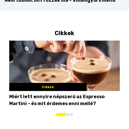
Nem tudom, mit főzzek ma – Villámgyors menü
Cikkek
Cikkek
Miért lett ennyire népszerű az Espresso
Nem
Martini – és mit érdemes enni mellé?
men