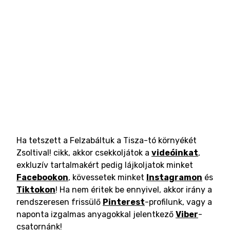
Ha tetszett a Felzabáltuk a Tisza-tó környékét
Zsoltival! cikk, akkor csekkoljátok a
videóinkat
,
exkluzív tartalmakért pedig lájkoljatok minket
Facebookon
, kövessetek minket
Instagramon
és
Tiktokon
! Ha nem éritek be ennyivel, akkor irány a
rendszeresen frissülő
Pinterest
-profilunk, vagy a
naponta izgalmas anyagokkal jelentkező
Viber
-
csatornánk!