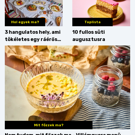
Hol egyek ma?
Toplista
3 hangulatos hely, ami
10 fullos süti
tökéletes egy ráérős
augusztusra
hétvégi ebédhez
Mit főzzek ma?