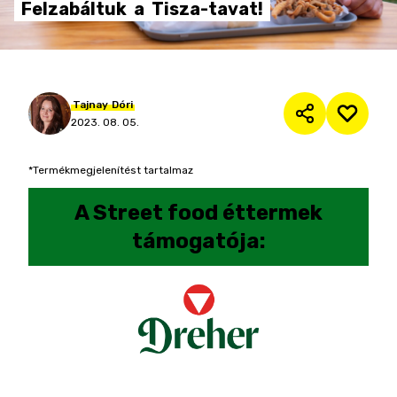
Felzabáltuk
a
Tisza-tavat!
Tajnay
Dóri
2023. 08. 05.
*Termékmegjelenítést tartalmaz
A
Street food éttermek
támogatója: