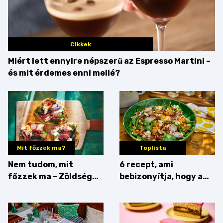
Cikkek
Miért lett ennyire népszerű az Espresso Martini –
és mit érdemes enni mellé?
Mit főzzek ma?
Toplista
Nem tudom, mit
6 recept, ami
főzzek ma – Zöldség
bebizonyítja, hogy a
minden mennyiségben
barack húsok mellé is
zseniális