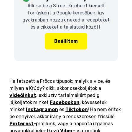
Állítsd be a Street Kitchent kiemelt
forrásként a Google keresőben, így
gyakrabban hozzuk neked a recepteket
és a cikkeket a találataid között.
Beállítom
Ha tetszett a Fröccs típusok: melyik a vice, és
milyen a Krúdy? cikk, akkor csekkoljátok a
videóinkat
, exkluzív tartalmakért pedig
lájkoljatok minket
Facebookon
, kövessetek
minket
Instagramon
és
Tiktokon
! Ha nem éritek
be ennyivel, akkor irány a rendszeresen frissülő
Pinterest
-profilunk, vagy a naponta izgalmas
anyagokkal jelentkező
Viber
-csatornánk!