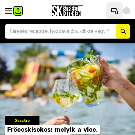
Gasztro
Fröccskisokos:
melyik
a
vice,