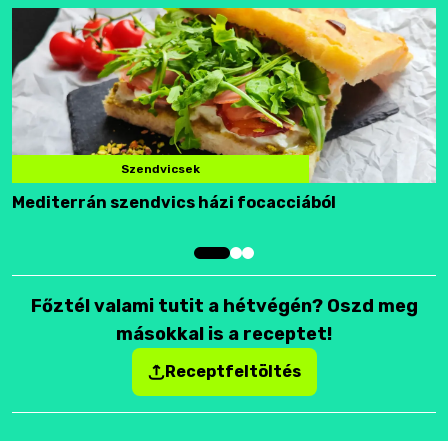
Szendvicsek
Mediterrán szendvics házi focacciából
F
Főztél valami tutit a hétvégén? Oszd meg
másokkal is a receptet!
Receptfeltöltés