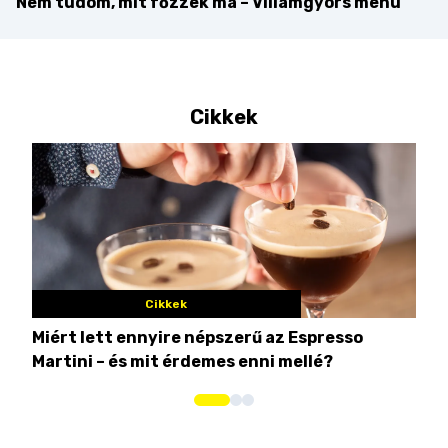
Nem tudom, mit főzzek ma – Villámgyors menü
Cikkek
Cikkek
Miért lett ennyire népszerű az Espresso
Nem
Martini – és mit érdemes enni mellé?
men