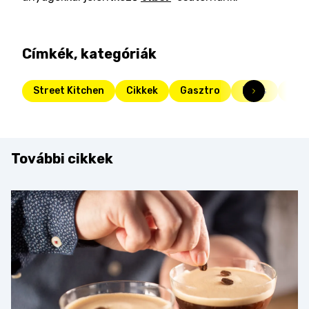
Címkék, kategóriák
Street Kitchen
Cikkek
Gasztro
Friss
frö
További cikkek