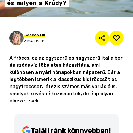
és
milyen
a
Krúdy?
Gedeon
Lili
2024. 06. 01.
A fröccs, ez az egyszerű és nagyszerű ital a bor
és szódavíz tökéletes házasítása, ami
különösen a nyári hónapokban népszerű. Bár a
legtöbben ismerik a klasszikus kisfröccsöt és
nagyfröccsöt, létezik számos más variáció is,
amelyek kevésbé közismertek, de épp olyan
élvezetesek.
Találj ránk könnyebben!