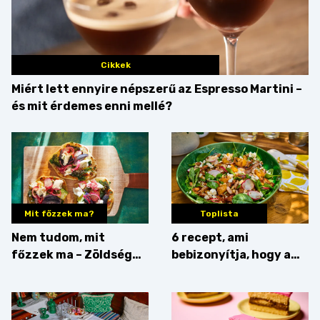
Cikkek
Miért lett ennyire népszerű az Espresso Martini –
és mit érdemes enni mellé?
Mit főzzek ma?
Toplista
Nem tudom, mit
6 recept, ami
főzzek ma – Zöldség
bebizonyítja, hogy a
minden mennyiségben
barack húsok mellé is
zseniális