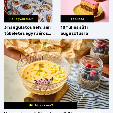
Hol egyek ma?
Toplista
3 hangulatos hely, ami
10 fullos süti
tökéletes egy ráérős
augusztusra
hétvégi ebédhez
Mit főzzek ma?