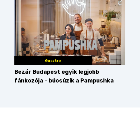
Gasztro
Bezár Budapest egyik legjobb
fánkozója – búcsúzik a Pampushka