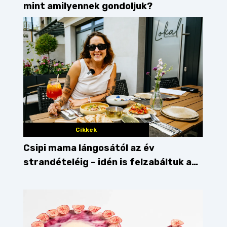
mint amilyennek gondoljuk?
Cikkek
Csipi mama lángosától az év
strandételéig – idén is felzabáltuk a
Balaton déli partját