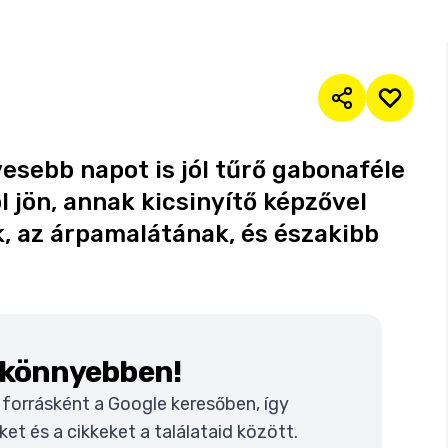
vesebb napot is jól tűrő gabonaféle
l jön, annak kicsinyítő képzővel
k, az árpamalátának, és északibb
k könnyebben!
t forrásként a Google keresőben, így
t és a cikkeket a találataid között.