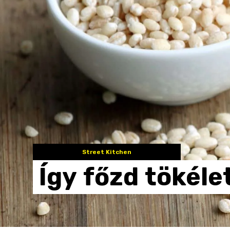
Street Kitchen
Így
főzd
tökéle