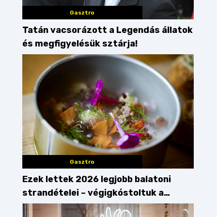
Gasztro
Tatán vacsorázott a Legendás állatok
és megfigyelésük sztárja!
Gasztro
Ezek lettek 2026 legjobb balatoni
strandételei – végigkóstoltuk a
győzteseket