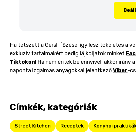
Beál
Ha tetszett a Gersli főzése: így lesz tökéletes a 
exkluzív tartalmakért pedig lájkoljatok minket
Fac
Tiktokon
! Ha nem éritek be ennyivel, akkor irány 
naponta izgalmas anyagokkal jelentkező
Viber
-cs
Címkék, kategóriák
Street Kitchen
Receptek
Konyhai praktiká