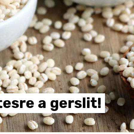
tesre
a
gerslit!