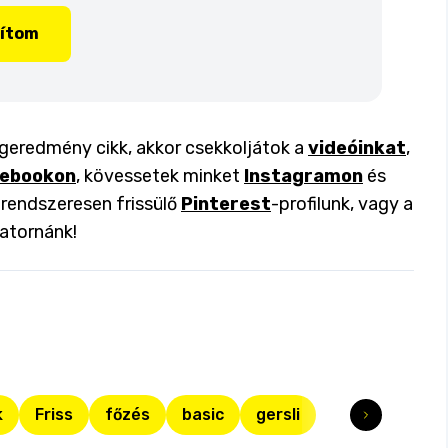
lítom
végeredmény cikk, akkor csekkoljátok a
videóinkat
,
ebookon
, kövessetek minket
Instagramon
és
a rendszeresen frissülő
Pinterest
-profilunk, vagy a
atornánk!
k
Friss
főzés
basic
gersli