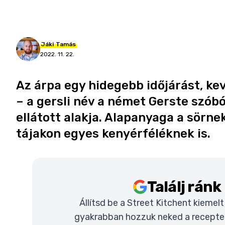
Jáki
Tamás
2022. 11. 22.
Az árpa egy hidegebb időjárást, ke
– a gersli név a német Gerste szóbó
ellátott alakja. Alapanyaga a sörne
tájakon egyes kenyérféléknek is.
Találj rán
Állítsd be a Street Kitchent kiemel
gyakrabban hozzuk neked a recepteke